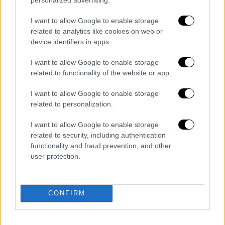
I want to allow Google to enable storage
related to analytics like cookies on web or
Τα σχολιά σας δημοσιεύονται άμεσα με δική σας ευθύνη. Το
ΕΘΝΟΣ θα παρεμβαίνει και τα προσβλητικά σχόλια θα
device identifiers in apps.
διαγράφονται
I want to allow Google to enable storage
related to functionality of the website or app.
I want to allow Google to enable storage
related to personalization.
I want to allow Google to enable storage
related to security, including authentication
functionality and fraud prevention, and other
καταχώρηση
user protection.
Διαβάστε ακόμη
CONFIRM
Επιστήμονες ανακάλυψαν τον τέταρτο
γνωστό τύπο μεταδοτικού καρκίνου στον
κόσμο