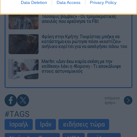
Data Deletion
Data Access
Privacy Policy
Μουντιάλ 2026: «Θα ανατινάξω τον Μέσι με
τέσσερις βόμβες» - Οι τρομοκρατικές
απειλές που ερεύνησε το FBI
Φρίκη στην Κρήτη: Τουρίστας μπήκε σε
κατάστημα και ρώτησε πόσο «κοστίζει»
ανήλικο κορίτσι για να ασελγήσει πάνω του
Marfin: «Δεν έχω καμία σχέση με την
επίθεση» λέει η 46χρονη - Τι αποκάλυψε
στους αστυνομικούς
επόμενο
άρθρο
#TAGS
Ισραήλ
Ιράν
ειδήσεις τώρα