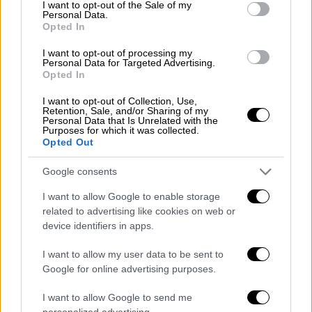
αυτός ο πόλεμος θα συνεχιστεί μέχρι την
consent section.
I want to opt-out of the Sale of my
Personal Data.
ταπείνωσή σας
,
την ατίμωσή σας, την
Opted In
οριστική μεταμέλειά σας και τη
I want to opt-out of processing my
συνθηκολόγησή σας
», δήλωσε ο Εμπραχίμ
Personal Data for Targeted Advertising.
Ζολφακαρί, εκπρόσωπος του κεντρικού
Opted In
επιτελείου επιχειρήσεων των ιρανικών
I want to opt-out of Collection, Use,
ενόπλων δυνάμεων Χατάμ αλ-Ανμπίγια, σε
Retention, Sale, and/or Sharing of my
Personal Data that Is Unrelated with the
ανακοίνωσή του που μεταδόθηκε από την
Purposes for which it was collected.
Opted Out
κρατική τηλεόραση.
Google consents
403497_1
I want to allow Google to enable storage
«
Να περιμένετε ακόμα πιο συντριπτικές, πιο
related to advertising like cookies on web or
εκτεταμένες και πιο καταστροφικές
device identifiers in apps.
ενέργειες
», πρόσθεσε, υποστηρίζοντας ότι
I want to allow my user data to be sent to
οι αμερικανικές και οι ισραηλινές
Google for online advertising purposes.
εκτιμήσεις για τις στρατιωτικές
δυνατότητες του Ιράν είναι «ελλιπείς».
I want to allow Google to send me
personalized advertising.