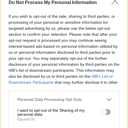
Do Not Process My Personal Information
If you wish to opt-out of the sale, sharing to third parties, or
processing of your personal or sensitive information for
(AP Photo/Vahid Salemi)
targeted advertising by us, please use the below opt-out
section to confirm your selection. Please note that after your
opt-out request is processed you may continue seeing
Προσθέστε το ΕΘΝΟΣ στη Google
interest-based ads based on personal information utilized by
us or personal information disclosed to third parties prior to
Οι ιρανικές ένοπλες δυνάμεις υποσχέθηκαν
your opt-out. You may separately opt-out of the further
σήμερα «
συντριπτικές
»
επιθέσεις
εναντίον
disclosure of your personal information by third parties on the
IAB’s list of downstream participants. This information may
των Ηνωμένων Πολιτειών και του Ισραήλ,
also be disclosed by us to third parties on the
IAB’s List of
αφού ο Αμερικανός πρόεδρος
Ντόναλντ
Downstream Participants
that may further disclose it to other
Τραμπ
είχε δηλώσει νωρίτερα πως θα κάνει
third parties.
το
Ιράν
να γυρίσει «πίσω στη λίθινη εποχή»
Please note that this website/app uses one or more Google
Personal Data Processing Opt Outs
με μαζικούς βομβαρδισμούς τις επόμενες
services and may gather and store information including but
εβδομάδες.
not limited to your visit or usage behaviour. You may click to
I want to opt-out of the Sharing of my
personal data.
grant or deny consent to Google and its third-party tags to
Opted In
«Με εμπιστοσύνη στον Παντοδύναμο Θεό,
use your data for below specified purposes in below Google