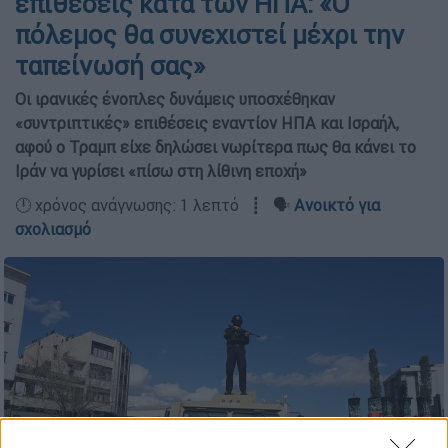
επιθέσεις κατά των ΗΠΑ: «Ο
πόλεμος θα συνεχιστεί μέχρι την
ταπείνωσή σας»
Οι ιρανικές ένοπλες δυνάμεις υποσχέθηκαν
«συντριπτικές» επιθέσεις εναντίον ΗΠΑ και Ισραήλ,
αφού ο Τραμπ είχε δηλώσει νωρίτερα πως θα κάνει το
Ιράν να γυρίσει «πίσω στη λίθινη εποχή»
🕛 χρόνος ανάγνωσης: 1 λεπτό ┋ 🗣️
Ανοικτό για
σχολιασμό