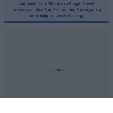
Ακολούθησε το Έθνος στο Google News!
Live όλες οι εξελίξεις λεπτό προς λεπτό, με την
υπογραφή του www.ethnos.gr