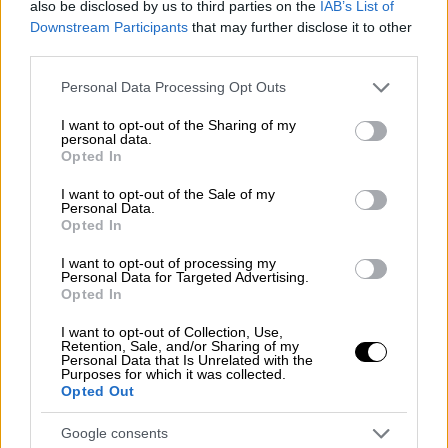
also be disclosed by us to third parties on the
IAB’s List of
Downstream Participants
that may further disclose it to other
🚨UNCONFIRMED: Initial reports
third parties.
from Iran indicate the successful
Please note that this website/app uses one or more Google
targeting of an American helicopter
Personal Data Processing Opt Outs
services and may gather and store information including but
during search operations of downed
not limited to your visit or usage behaviour. You may click to
I want to opt-out of the Sharing of my
personal data.
F-15 fighter jet earlier today.
grant or deny consent to Google and its third-party tags to
Opted In
pic.twitter.com/vhZvAn7ZsJ
use your data for below specified purposes in below Google
consent section.
I want to opt-out of the Sale of my
— Clash Observer (@clashobserver)
Personal Data.
Opted In
April 3, 2026
I want to opt-out of processing my
Personal Data for Targeted Advertising.
Iranians are firing small arms at US
Opted In
aircraft searching for the pilots of
the US F-15E shot down over Iran.
I want to opt-out of Collection, Use,
Retention, Sale, and/or Sharing of my
pic.twitter.com/l9W6E3H19B
Personal Data that Is Unrelated with the
Purposes for which it was collected.
Opted Out
— Clash Report (@clashreport)
April
3, 2026
Google consents