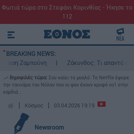
Φωτιά τώρα στο Στεφάνι Κορινθίας - Ήχησε το
112
BREAKING NEWS:
εση Ζαμπούνη
Ζάκυνθος: Τι απαντά η ΕΛΑΣ 
δημοφιλές τώρα:
Σου καίει το μυαλό: Το Netflix έφερε
την ταινιάρα του Νόλαν που οι φαν έχουν κρυφό νο1 στην
καρδιά...
┋
Κόσμος
┋
03.04.2026 19:19
Newsroom