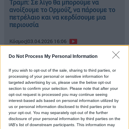
Τραμπ: Σε λίγο θα μπορούμε να
ανοίξουμε το Ορμούζ, να πάρουμε το
πετρέλαιο και να κερδίσουμε μια
περιουσία
Κόσμος
|
03.04.2026 16:06
Νετανιάχου: Συνεχίζουμε τα
πλήγματα στο Ιράν σε πλήρη
Do Not Process My Personal Information
συντονισμό με τις ΗΠΑ
If you wish to opt-out of the sale, sharing to third parties, or
processing of your personal or sensitive information for
targeted advertising by us, please use the below opt-out
section to confirm your selection. Please note that after your
Νωρίτερα, κατά τη διάρκεια των ερευνών,
opt-out request is processed you may continue seeing
ιρανικό πρακτορείο ειδήσεων μετέδωσε
interest-based ads based on personal information utilized by
πως
αμερικανικό ελικόπτερο που
us or personal information disclosed to third parties prior to
your opt-out. You may separately opt-out of the further
συμμετείχε στην επιχείρηση δέχθηκε πλήγμα
disclosure of your personal information by third parties on the
από βλήμα
.
IAB’s list of downstream participants. This information may