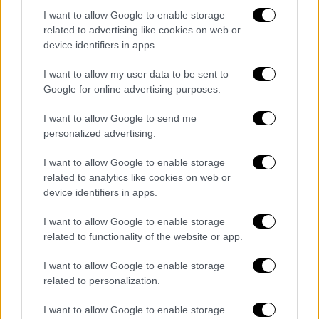
I want to allow Google to enable storage
Είναι η πρώτη κατάρριψη
related to advertising like cookies on web or
αμερικανικού μαχητικού σε αυτόν τον
device identifiers in apps.
πόλεμο... Και έχει σημασία
I want to allow my user data to be sent to
Αυτή είναι η
πρώτη επιβεβαιωμένη
Google for online advertising purposes.
περίπτωση κατάρριψης αμερικανικού
I want to allow Google to send me
αεροσκάφους
πάνω από το Ιράν κατά τη
personalized advertising.
διάρκεια της τρέχουσας σύρραξης.
Νωρίτερα στον πόλεμο, τρία F-15E είχαν
I want to allow Google to enable storage
related to analytics like cookies on web or
καταρριφθεί από «φίλια πυρά» της
device identifiers in apps.
αεράμυνας του Κουβέιτ, λόγω ατυχήματος.
I want to allow Google to enable storage
Γιατί αυτό έχει σημασία
;
related to functionality of the website or app.
Πρώτον, η εξέλιξη αυτή έρχεται αφού ο
I want to allow Google to enable storage
Ντόναλντ Τραμπ
και ο υπουργός Άμυνάς του,
related to personalization.
Πιτ Χέγκσεθ
, έχουν επανειλημμένα
I want to allow Google to enable storage
υποστηρίξει ότι οι ΗΠΑ έχουν ουσιαστικά