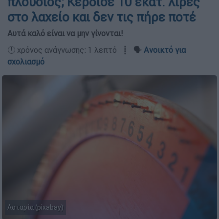
πλούσιος; Κέρδισε 10 εκατ. λίρες
στο λαχείο και δεν τις πήρε ποτέ
Αυτά καλό είναι να μην γίνονται!
🕛 χρόνος ανάγνωσης: 1 λεπτό ┋ 🗣️
Ανοικτό για
σχολιασμό
Λοταρία (pixabay)