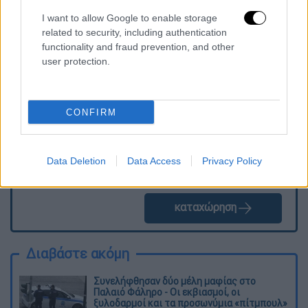
I want to allow Google to enable storage
related to security, including authentication
Τα σχολιά σας δημοσιεύονται άμεσα με δική σας ευθύνη. Το
functionality and fraud prevention, and other
ΕΘΝΟΣ θα παρεμβαίνει και τα προσβλητικά σχόλια θα
user protection.
διαγράφονται
CONFIRM
Data Deletion
Data Access
Privacy Policy
καταχώρηση
Διαβάστε ακόμη
Συνελήφθησαν δύο μέλη μαφίας στο
Παλαιό Φάληρο - Οι εκβιασμοί, οι
ξυλοδαρμοί και τα προσωνύμια «πίτμπουλ»