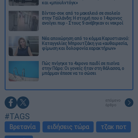
και «μπουλντόγκ»
Βίντεο-σοκ από το μακελειό σε σχολείο
στην Ταϊλάνδη: Η στιγμή που ο 14χρονος
ανοίγει πυρ - Στους 9 ανέβηκαν οι νεκροί
Νέα αποχώρηση από το κόμμα Καρυστιανού:
Καταγγελίες Μπρουτζάκη για «αυθαιρεσία,
φίμωση και δολοφονία χαρακτήρων»
Πώς πνίγηκε το 4χρονο παιδί σε πισίνα
στην Πάρο: Οι γονείς ήταν στη θάλασσα, ο
μπάρμαν έπεσε να το σώσει
επόμενο
άρθρο
#TAGS
Βρετανία
ειδήσεις τώρα
τζακ ποτ