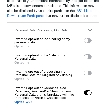
disclosure of your personal information by third parties on the
ΔΙΑΒΑΣΤΕ ΕΠΙΣΗΣ
IAB’s list of downstream participants. This information may
also be disclosed by us to third parties on the
IAB’s List of
Viral
|
02.01.2024 10:02
Downstream Participants
that may further disclose it to other
Άμα σε θέλει η ζωή: Ένας
third parties.
υπερτυχερός στις ΗΠΑ κέρδισε 842
Please note that this website/app uses one or more Google
Personal Data Processing Opt Outs
εκατομμύρια στο τζακποτ του
services and may gather and store information including but
Powerball!
not limited to your visit or usage behaviour. You may click to
I want to opt-out of the Sharing of my
personal data.
grant or deny consent to Google and its third-party tags to
Opted In
use your data for below specified purposes in below Google
Viral
|
06.09.2025 04:00
consent section.
I want to opt-out of the Sale of my
Ο πιο τυχερός ξεχασιάρης του
Personal Data.
Opted In
κόσμου: Ανακάλυψε τυχαία το λαχείο
που του άλλαξε τη ζωή
I want to opt-out of processing my
Personal Data for Targeted Advertising.
Opted In
I want to opt-out of Collection, Use,
Retention, Sale, and/or Sharing of my
Ένας
εκπρόσωπος της Allwyn
,
Personal Data that Is Unrelated with the
Purposes for which it was collected.
διαχειρίστριας του Εθνικού Λαχείου,
Opted Out
δήλωσε στον
Independent
: «Η πλειονότητα