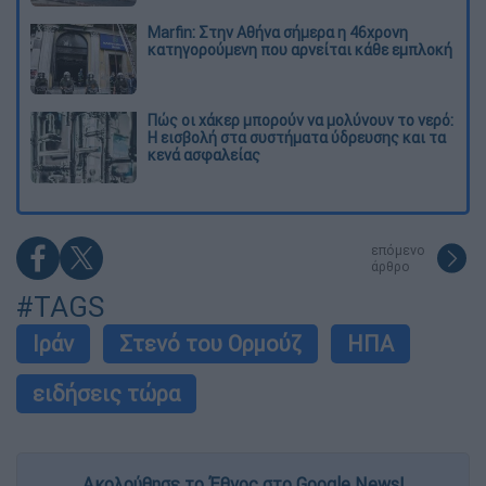
Marfin: Στην Αθήνα σήμερα η 46χρονη
κατηγορούμενη που αρνείται κάθε εμπλοκή
Πώς οι χάκερ μπορούν να μολύνουν το νερό:
Η εισβολή στα συστήματα ύδρευσης και τα
κενά ασφαλείας
επόμενο
άρθρο
#TAGS
Ιράν
Στενό του Ορμούζ
ΗΠΑ
ειδήσεις τώρα
Ακολούθησε το Έθνος στο Google News!