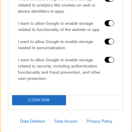
αεροπορικές επιδρομές να καταγράφονται
related to analytics like cookies on web or
στην περιοχή. Ο πόλεμος έχει προκαλέσει
device identifiers in apps.
χιλιάδες θύματα και σοβαρές επιπτώσεις
I want to allow Google to enable storage
στις οικονομίες, κυρίως λόγω της
related to functionality of the website or app.
εκτόξευσης των τιμών πετρελαίου.
I want to allow Google to enable storage
Το
Ιράν
, ως απάντηση, έχει ουσιαστικά
related to personalization.
μπλοκάρει τη στρατηγικής σημασίας
θαλάσσια δίοδο των
Στενών του Ορμούζ
–
I want to allow Google to enable storage
related to security, including authentication
από όπου διέρχεται περίπου το 20% της
functionality and fraud prevention, and other
παγκόσμιας προσφοράς πετρελαίου και
user protection.
φυσικού αερίου – ενώ συνεχίζει τις
επιθέσεις κατά του
Ισραήλ
, διατηρώντας
υψηλό το επίπεδο έντασης στην περιοχή.
CONFIRM
Data Deletion
Data Access
Privacy Policy
Τα σχολιά σας δημοσιεύονται άμεσα με δική σας ευθύνη. Το
ΕΘΝΟΣ θα παρεμβαίνει και τα προσβλητικά σχόλια θα