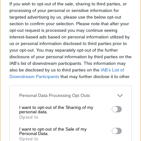
If you wish to opt-out of the sale, sharing to third parties, or
διαπραγμάτευση μιας συνολικής
συμφωνίας
.
processing of your personal or sensitive information for
Σύμφωνα με πηγή που γνωρίζει τις
targeted advertising by us, please use the below opt-out
διαβουλεύσεις, ο αρχηγός του στρατού του
section to confirm your selection. Please note that after your
Πακιστάν, Αμίμ Μουνίρ είχε συνεχείς
opt-out request is processed you may continue seeing
interest-based ads based on personal information utilized by
επαφές καθ’ όλη τη διάρκεια της νύχτας με
us or personal information disclosed to third parties prior to
τον αντιπρόεδρο των ΗΠΑ Ντι Βανς, τον
your opt-out. You may separately opt-out of the further
ειδικό απεσταλμένο Γούιτκοφ και τον
disclosure of your personal information by third parties on the
υπουργό Εξωτερικών του Ιράν.
IAB’s list of downstream participants. This information may
also be disclosed by us to third parties on the
IAB’s List of
Downstream Participants
that may further disclose it to other
ΔΙΑΒΑΣΤΕ ΕΠΙΣΗΣ
third parties.
Please note that this website/app uses one or more Google
Κόσμος
|
06.04.2026 07:42
Personal Data Processing Opt Outs
services and may gather and store information including but
Axios: Προσπάθειες για κατάπαυση
not limited to your visit or usage behaviour. You may click to
I want to opt-out of the Sharing of my
πυρός μεταξύ ΗΠΑ και Ιράν για 45
personal data.
grant or deny consent to Google and its third-party tags to
Opted In
ημέρες - Τι συζητητούν οι δυο
use your data for below specified purposes in below Google
consent section.
πλευρές
I want to opt-out of the Sale of my
Personal Data.
Opted In