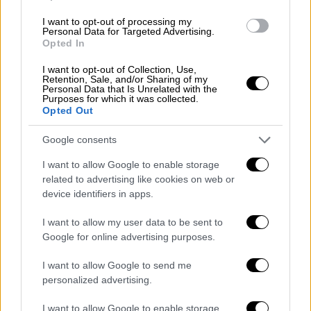
I want to opt-out of processing my
Personal Data for Targeted Advertising.
Νωρίτερα, το
Axios
μετέδωσε ότι
Opted In
εξετάζεται μια εκεχειρία διάρκειας
45
I want to opt-out of Collection, Use,
ημερών,
στο πλαίσιο μιας συμφωνίας δυο
Retention, Sale, and/or Sharing of my
Personal Data that Is Unrelated with the
φάσεων που θα μπορούσε να οδηγήσει σε
Purposes for which it was collected.
Opted Out
οριστικό τερματισμό του πολέμου.
Παράλληλα, ο Τραμπ, με ανάρτησή του στην
Google consents
πλατφόρμα
Truth Social
, προειδοποίησε ότι
I want to allow Google to enable storage
οι ΗΠΑ θα εντείνουν τα πλήγματα σε
related to advertising like cookies on web or
device identifiers in apps.
ενεργειακές και μεταφορικές υποδομές του
Ιράν, εάν η Τεχεράνη δεν συμφωνήσει άμεσα
I want to allow my user data to be sent to
και δεν αποκαταστήσει τη ναυσιπλοΐα στα
Google for online advertising purposes.
Στενά του Ορμούζ.
I want to allow Google to send me
Την ίδια στιγμή, οι
συγκρούσεις
personalized advertising.
συνεχίζονται για πέμπτη εβδομάδα, με νέες
I want to allow Google to enable storage