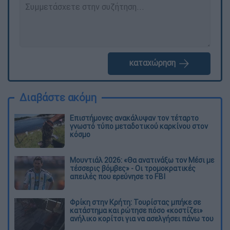
καταχώρηση
Διαβάστε ακόμη
Επιστήμονες ανακάλυψαν τον τέταρτο
γνωστό τύπο μεταδοτικού καρκίνου στον
κόσμο
Μουντιάλ 2026: «Θα ανατινάξω τον Μέσι με
τέσσερις βόμβες» - Οι τρομοκρατικές
απειλές που ερεύνησε το FBI
Φρίκη στην Κρήτη: Τουρίστας μπήκε σε
κατάστημα και ρώτησε πόσο «κοστίζει»
ανήλικο κορίτσι για να ασελγήσει πάνω του