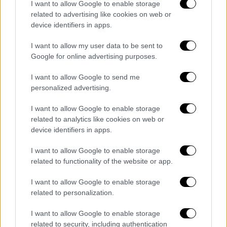
I want to allow Google to enable storage
περιοχή. «Δε μπορεί να υπάρξει
related to advertising like cookies on web or
σταθερότητα στη Μέση Ανατολή ή στον
device identifiers in apps.
Κόλπο, όσο ο Λίβανος φλέγεται», τόνισε
I want to allow my user data to be sent to
χαρακτηριστικά, καλώντας όλα τα μέρη να
Google for online advertising purposes.
σεβαστούν την κυριαρχία του Λιβάνου και να
εφαρμόσουν πλήρη παύση των
I want to allow Google to send me
εχθροπραξιών. Η ίδια, σημείωσε ότι η ΕΕ
personalized advertising.
παρέχει άμεση βοήθεια στον λαό του
I want to allow Google to enable storage
Λιβάνου, αλλά επεσήμανε ότι «καμία βοήθεια
related to analytics like cookies on web or
δεν μπορεί να αντικαταστήσει την ασφάλεια
device identifiers in apps.
μιας μόνιμης ειρήνης».
I want to allow Google to enable storage
Αναφερόμενη στον «τεράστιο αντίκτυπο»
related to functionality of the website or app.
που έχει η κρίση στη Μέση Ανατολή στην
I want to allow Google to enable storage
οικονομία των χωρών της ΕΕ, η Πρόεδρος
related to personalization.
της Επιτροπής υπογράμμισε ότι από την
έναρξη της σύγκρουσης, πριν από 44 ημέρες,
I want to allow Google to enable storage
related to security, including authentication