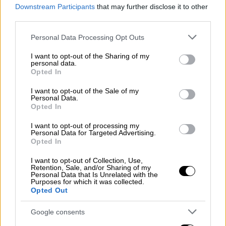
Downstream Participants
that may further disclose it to other
Χάρτης
third parties.
Έντονες αντιδράσεις για το σχέδιο
Please note that this website/app uses one or more Google
Personal Data Processing Opt Outs
Τραμπ
services and may gather and store information including but
not limited to your visit or usage behaviour. You may click to
I want to opt-out of the Sharing of my
personal data.
grant or deny consent to Google and its third-party tags to
«Το συνεχιζόμενο κλείσιμο των Στενών του
Opted In
use your data for below specified purposes in below Google
Ορμούζ είναι πολύ επιζήμιο και η
consent section.
I want to opt-out of the Sale of my
αποκατάσταση της ελεύθερης ναυσιπλοΐας
Personal Data.
Opted In
είναι υψίστης σημασίας για εμάς» δήλωσε η
πρόεδρος της Ευρωπαϊκής Επιτροπής,
I want to opt-out of processing my
Personal Data for Targeted Advertising.
Ούρσουλα φον ντερ Λάιεν
, σε συνέντευξη
Opted In
Τύπου που παραχώρησε.
I want to opt-out of Collection, Use,
Retention, Sale, and/or Sharing of my
Η Ούρσουλα φον ντερ Λάιεν εξέφρασε την
Personal Data that Is Unrelated with the
ανησυχία της Ευρωπαϊκής Επιτροπής για τις
Purposes for which it was collected.
Opted Out
συνεχιζόμενες επιθέσεις στο Λίβανο, οι
οποίες «απειλούν να εκτροχιάσουν
Google consents
ολόκληρη τη διαδικασία» για ειρήνη στην