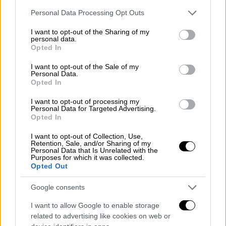
Please note that this website/app uses one or more Google
Όπως γράφει το πρακτορείο Reuters,
Personal Data Processing Opt Outs
services and may gather and store information including but
σχολιάζοντας την πρώτη επαφή των δύο
not limited to your visit or usage behaviour. You may click to
I want to opt-out of the Sharing of my
χωρών «η συνάντηση του Σαββατοκύριακου
personal data.
grant or deny consent to Google and its third-party tags to
Opted In
για την επίλυση της σύγκρουσης μεταξύ των
use your data for below specified purposes in below Google
ΗΠΑ και του Ιράν, που πραγματοποιήθηκε
consent section.
I want to opt-out of the Sale of my
Personal Data.
τέσσερις ημέρες μετά την ανακοίνωση της
Opted In
κατάπαυσης του πυρός της περασμένης
I want to opt-out of processing my
Τρίτης, ήταν
η πρώτη άμεση επαφή μεταξύ
Personal Data for Targeted Advertising.
Αμερικανών και Ιρανών αξιωματούχων εδώ
Opted In
και περισσότερο από μια δεκαετία και η
I want to opt-out of Collection, Use,
υψηλότερου επιπέδου εμπλοκή από την
Retention, Sale, and/or Sharing of my
Personal Data that Is Unrelated with the
Ισλαμική Επανάσταση του 1979 στο Ιράν.
Purposes for which it was collected.
Opted Out
Μέσα στο πολυτελές ξενοδοχείο Serena
Google consents
στο Ισλαμαμπάντ, οι συνομιλίες εξελίχθηκαν
σε δύο ξεχωριστές πτέρυγες και έναν κοινό
I want to allow Google to enable storage
χώρο — έναν για την αμερικανική πλευρά,
related to advertising like cookies on web or