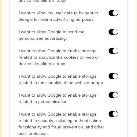
device identifiers in apps.
έναν για τους Ιρανούς και έναν για τριμερείς
συναντήσεις με τη συμμετοχή Πακιστανών
I want to allow my user data to be sent to
μεσολαβητών, σύμφωνα με επιχειρησιακούς
Google for online advertising purposes.
υπαλλήλους που μίλησαν στο Reuters.
I want to allow Google to send me
personalized advertising.
Μεταξύ των πολλών ζητημάτων που
τέθηκαν ήταν τo Στενό του Ορμούζ
, ένα
I want to allow Google to enable storage
βασικό πέρασμα για την παγκόσμια
related to analytics like cookies on web or
ενεργειακή τροφοδοσία που το Ιράν έχει
device identifiers in apps.
ουσιαστικά αποκλείσει, αλλά οι ΗΠΑ έχουν
I want to allow Google to enable storage
δεσμευτεί να επαναλειτουργήσουν, καθώς
related to functionality of the website or app.
και το πυρηνικό πρόγραμμα του Ιράν και οι
διεθνείς κυρώσεις κατά της Τεχεράνης».
I want to allow Google to enable storage
related to personalization.
Τα κινητά τηλέφωνα δεν επιτρέπονταν στην
I want to allow Google to enable storage
κύρια αίθουσα
, αναγκάζοντας τους
related to security, including authentication
αντιπροσώπους, συμπεριλαμβανομένου του
functionality and fraud prevention, and other
Αντιπροέδρου των ΗΠΑ Τζέι Ντι Βανς και
user protection.