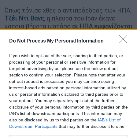
Όπως τόνισε χθες ο αντιπρόεδρος των ΗΠΑ,
Τζέι Ντι Βανς
, η πλευρά του Ιράν έκανε
κάποια βήματα ωστόσο
οι ΗΠΑ εμφανίζονται
απόλυτες στις κόκκινες γραμμές τους και
Do Not Process My Personal Information
ζητούν να παραδοθεί όλη η ποσότητα
εμπλουτισμένου ουρανίου που έχει στην
If you wish to opt-out of the sale, sharing to third parties, or
κατοχή της η Τεχεράνη.
processing of your personal or sensitive information for
targeted advertising by us, please use the below opt-out
«Η μπάλα βρίσκεται στο δικό τους έδαφος»
section to confirm your selection. Please note that after your
είπε ο Βανς στο Fox News και εξήγησε ότι
opt-out request is processed you may continue seeing
«
είναι ένα πράγμα το ότι οι Ιρανοί λένε πως
interest-based ads based on personal information utilized by
δεν θα αποκτήσουν πυρηνικό όπλο, είναι
us or personal information disclosed to third parties prior to
your opt-out. You may separately opt-out of the further
άλλο να δημιουργήσουμε τους απαραίτητους
disclosure of your personal information by third parties on the
μηχανισμούς ώστε να είναι εγγυημένο πως
IAB’s list of downstream participants. This information may
δεν θα γίνει αυτό
».
also be disclosed by us to third parties on the
IAB’s List of
Downstream Participants
that may further disclose it to other
«Έφτασαν στο 80% της διαδρομής»
third parties.