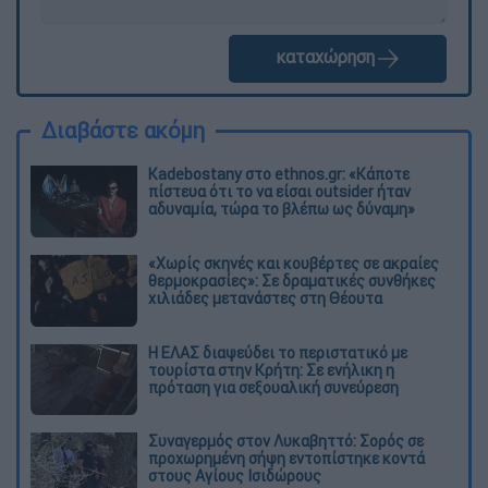
καταχώρηση
Διαβάστε ακόμη
Kadebostany στο ethnos.gr: «Κάποτε
πίστευα ότι το να είσαι outsider ήταν
αδυναμία, τώρα το βλέπω ως δύναμη»
«Χωρίς σκηνές και κουβέρτες σε ακραίες
θερμοκρασίες»: Σε δραματικές συνθήκες
χιλιάδες μετανάστες στη Θέουτα
Η ΕΛΑΣ διαψεύδει το περιστατικό με
τουρίστα στην Κρήτη: Σε ενήλικη η
πρόταση για σεξουαλική συνεύρεση
Συναγερμός στον Λυκαβηττό: Σορός σε
προχωρημένη σήψη εντοπίστηκε κοντά
στους Αγίους Ισιδώρους