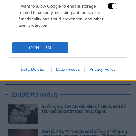
Τα σχολιά σας δημοσιεύονται άμεσα με δική σας ευθύνη. Το
I want to allow Google to enable storage
ΕΘΝΟΣ θα παρεμβαίνει και τα προσβλητικά σχόλια θα
διαγράφονται
related to security, including authentication
functionality and fraud prevention, and other
user protection.
CONFIRM
Data Deletion
Data Access
Privacy Policy
καταχώρηση
Διαβάστε ακόμη
Θρήνος για τον Λιονέλ Μέσι: Πέθανε στα 68
του χρόνια ο πατέρας του, Χόρχε
Φωτιά στην Αττικοβοιωτία: Πώς στήθηκε η