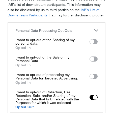
Κόσμος
|
16.04.2026 06:45
IAB’s list of downstream participants. This information may
Απειλές από το Ιράν: Θα βυθίσουμε
also be disclosed by us to third parties on the
IAB’s List of
Downstream Participants
that may further disclose it to other
πολεμικά πλοία των ΗΠΑ στα Στενά
third parties.
του Ορμούζ
Please note that this website/app uses one or more Google
Personal Data Processing Opt Outs
services and may gather and store information including but
not limited to your visit or usage behaviour. You may click to
I want to opt-out of the Sharing of my
personal data.
grant or deny consent to Google and its third-party tags to
Το Ιράν και οι Ηνωμένες Πολιτείες
έχουν
Opted In
use your data for below specified purposes in below Google
καταγράψει κάποια πρόοδο στην πορεία
consent section.
I want to opt-out of the Sale of my
προς ενδεχόμενη συμφωνία για τον
Personal Data.
Opted In
τερματισμό των εχθροπραξιών
, δήλωσε
υψηλόβαθμος αξιωματούχος του Ιράν, αλλά
I want to opt-out of processing my
Personal Data for Targeted Advertising.
υπάρχει μεγάλη διάσταση θέσεων ανάμεσα
Opted In
στις δύο πλευρές και ως προς το ιρανικό
I want to opt-out of Collection, Use,
πυρηνικό πρόγραμμα.
Retention, Sale, and/or Sharing of my
Personal Data that Is Unrelated with the
Purposes for which it was collected.
Η επίσκεψη του αρχηγού του πακιστανικού
Opted Out
στρατού αρχιστράτηγου Ασίμ Μουνίρ στην