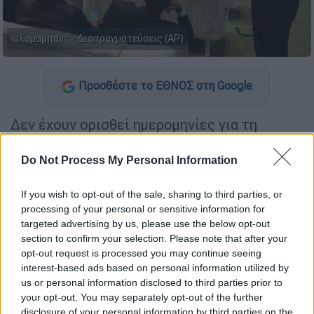
Ισλαμαμπάντ - Διαπραγματεύσεις (AP)
Προσθέστε το ΕΘΝΟΣ στη Google
Δεν έχουν ορισθεί ημερομηνίες για τη
διεξαγωγή δεύτερου γύρου
διαπραγματεύσεων
ανάμεσα στις
ΗΠΑ
και το
Do Not Process My Personal Information
Ιράν
, ανακοίνωσε εκπρόσωπος του
πακιστανικού υπουργείου Εξωτερικών και
If you wish to opt-out of the sale, sharing to third parties, or
processing of your personal or sensitive information for
πρόσθεσε ότι τα ζητήματα που άπτονται του
targeted advertising by us, please use the below opt-out
πυρηνικού προγράμματος της Τεχεράνης
section to confirm your selection. Please note that after your
περιλαμβάνονται στα υπό συζήτησιν θέματα.
opt-out request is processed you may continue seeing
interest-based ads based on personal information utilized by
us or personal information disclosed to third parties prior to
ΔΙΑΒΑΣΤΕ ΕΠΙΣΗΣ
your opt-out. You may separately opt-out of the further
disclosure of your personal information by third parties on the