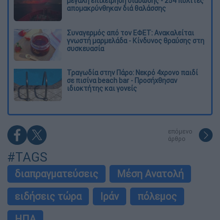
μεγάλη επιχείρηση διάσωσης - 254 πολίτες
απομακρύνθηκαν διά θαλάσσης
Συναγερμός από τον ΕΦΕΤ: Ανακαλείται
γνωστή μαρμελάδα - Κίνδυνος θραύσης στη
συσκευασία
Τραγωδία στην Πάρο: Νεκρό 4χρονο παιδί
σε πισίνα beach bar - Προσήχθησαν
ιδιοκτήτης και γονείς
επόμενο
άρθρο
#TAGS
διαπραγματεύσεις
Μέση Ανατολή
ειδήσεις τώρα
Ιράν
πόλεμος
ΗΠΑ