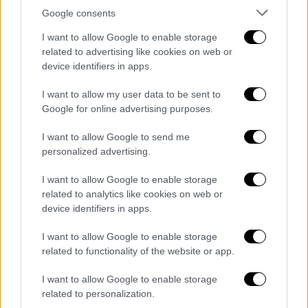
Τεχεράνη χθες συνέβαλε στην μείωση των
Google consents
διαφορών σε ορισμένα θέματα, αυξάνοντας
I want to allow Google to enable storage
τις προσδοκίες για παράταση της εκεχειρίας
related to advertising like cookies on web or
και την επανάληψη των ειρηνευτικών
device identifiers in apps.
διαπραγματεύσεων ανάμεσα στην Τεχεράνη
I want to allow my user data to be sent to
και την Ουάσινγκτον, πρόσθεσε ο ιρανός
Google for online advertising purposes.
αξιωματούχος, ωστόσο
βασικές διαφωνίες
παραμένουν σχετικά με το πυρηνικό ζήτημα.
I want to allow Google to send me
personalized advertising.
«Η τύχη του σε υψηλό επίπεδο
I want to allow Google to enable storage
εμπλουτισμένου ουρανίου και η διάρκεια
related to analytics like cookies on web or
των πυρηνικών περιορισμών για το Ιράν
device identifiers in apps.
περιλαμβάνονται στα περισσότερο
διαφιλονικούμενα θέματα για το οποία δεν
I want to allow Google to enable storage
related to functionality of the website or app.
έχει βρεθεί ακόμη λύση», κατέληξε.
I want to allow Google to enable storage
related to personalization.