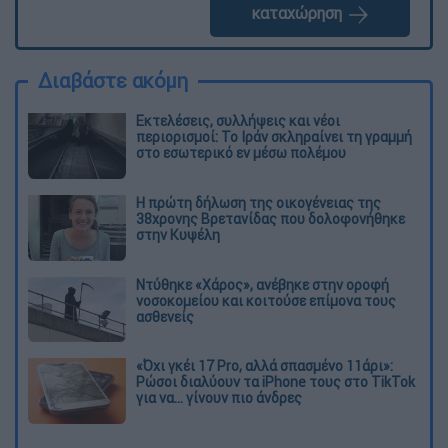
καταχώρηση
Διαβάστε ακόμη
Εκτελέσεις, συλλήψεις και νέοι
περιορισμοί: Το Ιράν σκληραίνει τη γραμμή
στο εσωτερικό εν μέσω πολέμου
Η πρώτη δήλωση της οικογένειας της
38χρονης Βρετανίδας που δολοφονήθηκε
στην Κυψέλη
Ντύθηκε «Χάρος», ανέβηκε στην οροφή
νοσοκομείου και κοιτούσε επίμονα τους
ασθενείς
«Όχι γκέι 17 Pro, αλλά σπασμένο 11άρι»:
Ρώσοι διαλύουν τα iPhone τους στο TikTok
για να... γίνουν πιο άνδρες