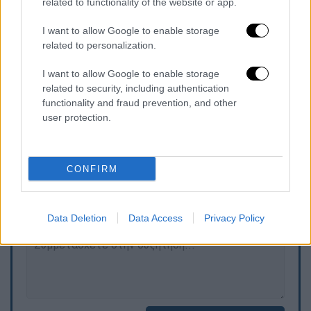
related to functionality of the website or app.
να χρησιμοποιούνται τέτοια όπλα στη χώρα.
I want to allow Google to enable storage
Η Σεούλ μετά τον εντοπισμό των πυραύλων
related to personalization.
παρότρυνε την
Πιονγκγιάνγκ
να σταματήσει
I want to allow Google to enable storage
τις «αλλεπάλληλες προκλήσεις» και να
related to security, including authentication
προτιμήσει τον δρόμο προς «την ειρήνη»
.
functionality and fraud prevention, and other
user protection.
Τα σχολιά σας δημοσιεύονται άμεσα με δική σας ευθύνη. Το
ΕΘΝΟΣ θα παρεμβαίνει και τα προσβλητικά σχόλια θα
CONFIRM
διαγράφονται
Data Deletion
Data Access
Privacy Policy