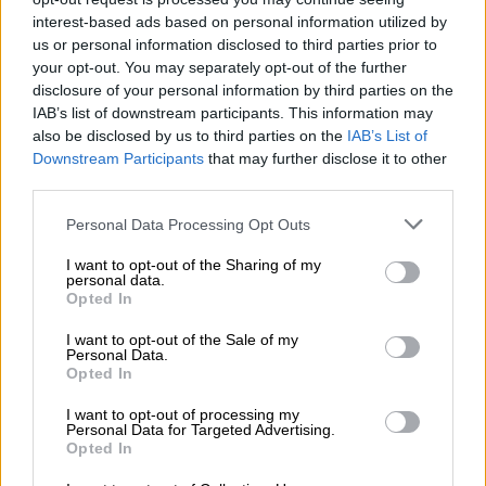
επιδεικνύοντας πλήρως την ισχύ (τους σε
interest-based ads based on personal information utilized by
περίπτωση) μάχης», ανέφερε το κρατικό
us or personal information disclosed to third parties prior to
your opt-out. You may separately opt-out of the further
μέσο ενημέρωσης.
disclosure of your personal information by third parties on the
IAB’s list of downstream participants. This information may
ΔΙΑΒΑΣΤΕ ΕΠΙΣΗΣ
also be disclosed by us to third parties on the
IAB’s List of
Downstream Participants
that may further disclose it to other
third parties.
Κόσμος
|
20.04.2026 06:40
Ναυάγιο στις διαπραγματεύσεις μετά
Please note that this website/app uses one or more Google
Personal Data Processing Opt Outs
το αμερικανικό ρεσάλτο σε ιρανικό
services and may gather and store information including but
not limited to your visit or usage behaviour. You may click to
I want to opt-out of the Sharing of my
πλοίο: Δεν συνεχίζουμε λέει το Ιράν -
personal data.
grant or deny consent to Google and its third-party tags to
Απειλές από τον Τραμπ
Opted In
use your data for below specified purposes in below Google
consent section.
I want to opt-out of the Sale of my
Personal Data.
Opted In
Αλλεπάλληλες προκλήσεις
I want to opt-out of processing my
Personal Data for Targeted Advertising.
Opted In
Οι εκτοξεύσεις αυτές, που επέβλεψε ο
ηγέτης της
Βόρειας Κορέας
Κιμ Γιονγκ Ουν
,