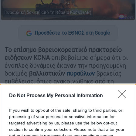
Πυραυλική δοκιμή από τη Βόρεια Κορέα (AP)
Προσθέστε το ΕΘΝΟΣ στη Google
Το επίσημο βορειοκορεατικό πρακτορείο
ειδήσεων KCNA
επιβεβαίωσε σήμερα ότι οι
ένοπλες δυνάμεις έκαναν την προηγουμένη
δοκιμές
βαλλιστικών
πυραύλων
βραχείας
εμβέλειας, όπως ανακοινώθηκε από τη
Σεούλ
.
Do Not Process My Personal Information
«Πέντε τακτικοί
βαλλιστικοί
πύραυλοι
, που
εκτοξεύτηκαν προς την περιοχή-στόχο γύρω
If you wish to opt-out of the sale, sharing to third parties, or
από νησί σε απόσταση περίπου 130
processing of your personal or sensitive information for
targeted advertising by us, please use the below opt-out
χιλιομέτρων, έπληξαν ζώνη 12,5 ως 13
section to confirm your selection. Please note that after your
εκταρίων με πολύ υψηλή πυκνότητα,
opt-out request is processed you may continue seeing