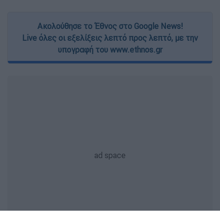
Ακολούθησε το Έθνος στο Google News!
Live όλες οι εξελίξεις λεπτό προς λεπτό, με την
υπογραφή του www.ethnos.gr