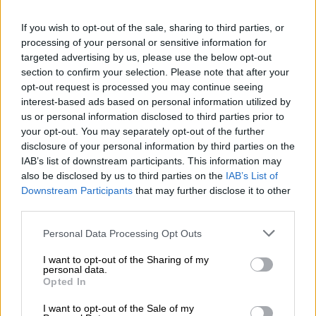
συμμάχους και τον υπόλοιπο κόσμο.
If you wish to opt-out of the sale, sharing to third parties, or
processing of your personal or sensitive information for
ΔΙΑΒΑΣΤΕ ΕΠΙΣΗΣ
targeted advertising by us, please use the below opt-out
section to confirm your selection. Please note that after your
Κόσμος
|
23.04.2026 16:04
opt-out request is processed you may continue seeing
Κλιμακώνει ο Τραμπ: Θα βουλιάζουμε
interest-based ads based on personal information utilized by
us or personal information disclosed to third parties prior to
όποιο πλοίο τοποθετεί νάρκες στα
your opt-out. You may separately opt-out of the further
Στενά του Ορμούζ
disclosure of your personal information by third parties on the
IAB’s list of downstream participants. This information may
also be disclosed by us to third parties on the
IAB’s List of
Downstream Participants
that may further disclose it to other
Ολόκληρη η δημοσίευση Τραμπ
third parties.
Please note that this website/app uses one or more Google
Personal Data Processing Opt Outs
«Για εκείνους τους ανθρώπους, λιγότερους
services and may gather and store information including but
σε αριθμό τώρα από ποτέ, που διαβάζουν
not limited to your visit or usage behaviour. You may click to
I want to opt-out of the Sharing of my
personal data.
τους αποτυχημένους New York Times ή
grant or deny consent to Google and its third-party tags to
Opted In
use your data for below specified purposes in below Google
παρακολουθούν fake news του CNN,
που
consent section.
I want to opt-out of the Sale of my
πιστεύουν ότι είμαι «ανυπόμονος» να