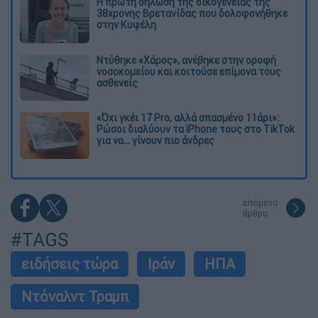
Η πρώτη δήλωση της οικογένειας της
38χρονης Βρετανίδας που δολοφονήθηκε
στην Κυψέλη
Ντύθηκε «Χάρος», ανέβηκε στην οροφή
νοσοκομείου και κοιτούσε επίμονα τους
ασθενείς
«Όχι γκέι 17 Pro, αλλά σπασμένο 11άρι»:
Ρώσοι διαλύουν τα iPhone τους στο TikTok
για να... γίνουν πιο άνδρες
επόμενο
άρθρο
#TAGS
ειδήσεις τώρα
Ιράν
ΗΠΑ
Ντόναλντ Τραμπ