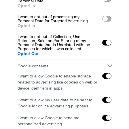
Personal Data.
τελειώσει ο πόλεμος (αν θα μπορούσατε καν
Opted In
να τον ονομάσετε έτσι!) με το Ιράν, λάβετε
I want to opt-out of processing my
υπόψη ότι είμαι ίσως το λιγότερο πιεσμένο
Personal Data for Targeted Advertising.
Opted In
άτομο που βρέθηκε ποτέ σε αυτή τη θέση
.
I want to opt-out of Collection, Use,
Έχω όλο τον χρόνο στον κόσμο, αλλά το Ιράν
Retention, Sale, and/or Sharing of my
Personal Data that Is Unrelated with the
όχι - Ο χρόνος τρέχει!
Ο λόγος που ορισμένα
Purposes for which it was collected.
Opted Out
από τα μέσα ενημέρωσης τα πάνε τόσο
άσχημα με τους συνδρομητές και τους
Google consents
τηλεθεατές είναι επειδή δεν έχουν πλέον
I want to allow Google to enable storage
αξιοπιστία.
Το Ναυτικό του Ιράν βρίσκεται
related to advertising like cookies on web or
στον πάτο της θάλασσας, η Πολεμική
device identifiers in apps.
Αεροπορία τους έχει κατεδαφιστεί, τα
αντιαεροπορικά τους όπλα και τα ραντάρ
I want to allow my user data to be sent to
Google for online advertising purposes.
τους έχουν εξαφανιστεί, οι ηγέτες τους δεν
είναι πλέον μαζί μας, ο αποκλεισμός είναι
I want to allow Google to send me
αεροστεγής και ισχυρός και, από εκεί και
personalized advertising.