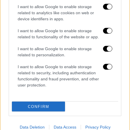
πέρα, τα πράγματα χειροτερεύουν -
Ο χρόνος
I want to allow Google to enable storage
δεν είναι με το μέρος τους! Μια συμφωνία
related to analytics like cookies on web or
θα γίνει μόνο όταν είναι κατάλληλη και καλή
device identifiers in apps.
για τις Ηνωμένες Πολιτείες Αμερικής, τους
Συμμάχους μας και, στην πραγματικότητα, για
I want to allow Google to enable storage
related to functionality of the website or app.
τον υπόλοιπο κόσμο
»
I want to allow Google to enable storage
related to personalization.
I want to allow Google to enable storage
related to security, including authentication
functionality and fraud prevention, and other
user protection.
CONFIRM
Data Deletion
Data Access
Privacy Policy