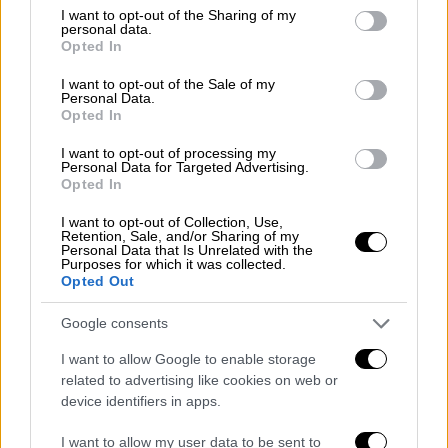
σε ανακοίνωση του Υπουργείου Υγείας του
not limited to your visit or usage behaviour. You may click to
I want to opt-out of the Sharing of my
personal data.
Λιβάνου.
grant or deny consent to Google and its third-party tags to
Opted In
use your data for below specified purposes in below Google
consent section.
I want to opt-out of the Sale of my
ΔΙΑΒΑΣΤΕ ΕΠΙΣΗΣ
Personal Data.
Opted In
Κόσμος
|
23.04.2026 15:37
I want to opt-out of processing my
Το όνομά της ήταν Αμάλ Χαλίλ:
Personal Data for Targeted Advertising.
Opted In
«Περιμένω ανά πάσα στιγμή να
σκοτωθώ» - Νεκρή δημοσιογράφος
I want to opt-out of Collection, Use,
Retention, Sale, and/or Sharing of my
στον Λίβανο, σε ισραηλινούς
Personal Data that Is Unrelated with the
βομβαρδισμούς
Purposes for which it was collected.
Opted Out
Κόσμος
|
24.04.2026 06:56
Google consents
Πόλεμος στη Μέση Ανατολή:
I want to allow Google to enable storage
Παράταση της κατάπαυσης πυρός
related to advertising like cookies on web or
ανάμεσα σε Ισραήλ και Λίβανο για
device identifiers in apps.
τρεις βδομάδες
I want to allow my user data to be sent to