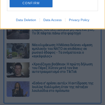
καταχώρηση
CONFIRM
Διαβάστε ακόμη
Data Deletion
Data Access
Privacy Policy
Σοκαριστικό βίντεο από το τροχαίο στις
Σέρρες που σκοτώθηκαν μητέρα και γιος:
Το ΙΧ πέφτει πάνω στο φορτηγό
Νέα κλιμάκωση: Η Μόσχα δείχνει «άμεση
εμπλοκή» του ΝΑΤΟ σε επιθέσεις σε
ρωσικό έδαφος - Τα ονόματα και ο
«εγκέφαλος»
«Χρειάζομαι βοήθεια»: Η πρώτη δήλωση
του Πέρεζ Χίλτον μετά τον live
αυτοτραυματισμό στο TikTok
«Εσένα σ’ αρέσει αυτό;»: Η αντίδραση της
Ιουλίας Καλλιμάνη όταν της πέταξαν
λουλούδια στο πρόσωπο