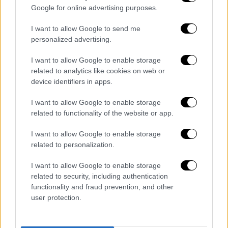
Google for online advertising purposes.
I want to allow Google to send me
Σημειώνεται πως χθες (24/4),
έξι άνθρωποι
personalized advertising.
σκοτώθηκαν στον Λίβανο
, στην
φονικότερη
I want to allow Google to enable storage
ημέρα
της κατάπαυσης του πυρός.
related to analytics like cookies on web or
device identifiers in apps.
I want to allow Google to enable storage
Τα σχολιά σας δημοσιεύονται άμεσα με δική σας ευθύνη. Το
related to functionality of the website or app.
ΕΘΝΟΣ θα παρεμβαίνει και τα προσβλητικά σχόλια θα
διαγράφονται
I want to allow Google to enable storage
related to personalization.
I want to allow Google to enable storage
related to security, including authentication
functionality and fraud prevention, and other
user protection.