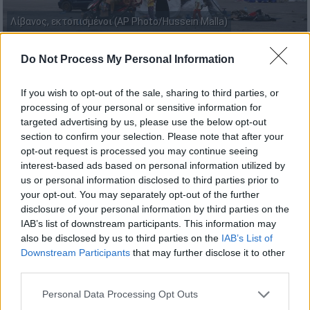
Λίβανος, εκτοπισμένοι (AP Photo/Hussein Malla)
Do Not Process My Personal Information
Προσθέστε το ΕΘΝΟΣ στη Google
If you wish to opt-out of the sale, sharing to third parties, or
Τέσσερις άνθρωποι
σκοτώθηκαν
σήμερα
processing of your personal or sensitive information for
(25/4) σε
ισραηλινές επιθέσεις
στον νότιο
targeted advertising by us, please use the below opt-out
section to confirm your selection. Please note that after your
Λίβανο
, όπως ανακοίνωσε το Υπουργείο
opt-out request is processed you may continue seeing
Υγείας της χώρας, παρά την
παράταση της
interest-based ads based on personal information utilized by
εύθραυστης εκεχειρίας
ανάμεσα στο Ισραήλ
us or personal information disclosed to third parties prior to
και την Χεζμπολάχ.
your opt-out. You may separately opt-out of the further
disclosure of your personal information by third parties on the
«Δύο πλήγματα του
ισραηλινού
εχθρού,
IAB’s list of downstream participants. This information may
also be disclosed by us to third parties on the
IAB’s List of
εναντίον ενός φορτηγού και μίας μηχανής
,
Downstream Participants
that may further disclose it to other
στην κοινότητα Γιαμόρ αλ-Σακίφ, στην
third parties.
επαρχία της Ναμπατίγια, προκάλεσαν τον
Please note that this website/app uses one or more Google
θάνατο τεσσάρων ανθρώπων
», αναφέρεται
Personal Data Processing Opt Outs
services and may gather and store information including but