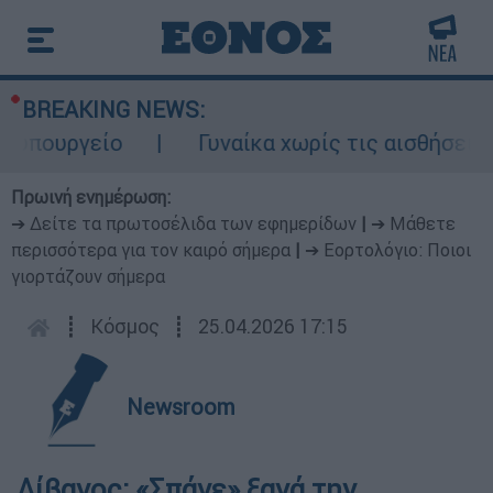
BREAKING NEWS:
πουργείο
Γυναίκα χωρίς τις αισθήσεις τ
Πρωινή ενημέρωση:
➔ Δείτε τα πρωτοσέλιδα των εφημερίδων
|
➔ Μάθετε
περισσότερα για τον καιρό σήμερα
|
➔ Εορτολόγιο: Ποιοι
γιορτάζουν σήμερα
┋
Κόσμος
┋
25.04.2026 17:15
Newsroom
Λίβανος: «Σπάνε» ξανά την