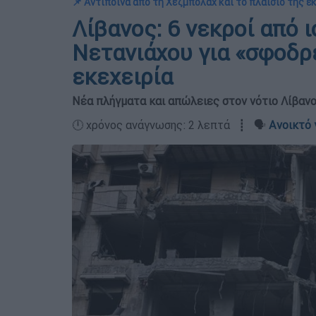
📌 Αντίποινα από τη Χεζμπολάχ και το πλαίσιο της ε
Λίβανος: 6 νεκροί από 
Νετανιάχου για «σφοδρ
εκεχειρία
Νέα πλήγματα και απώλειες στον νότιο Λίβαν
🕛 χρόνος ανάγνωσης: 2 λεπτά ┋ 🗣️
Ανοικτό 