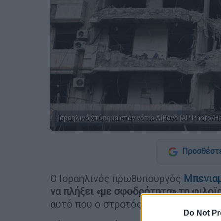
Ισραηλινό χτύπημα στον νότιο Λίβανο (AP Photo/
Προσθέστε
Ο Ισραηλινός πρωθυπουργός
Μπενιαμ
να πλήξει «με σφοδρότητα» τη φιλοϊ
αυτό που ο στρατός χαρακτήρισε σει
Do Not Pr