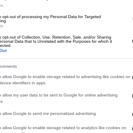
ιευκρίνισε ότι «
έπληξε τρομοκρατικές
In
οποιούνται για στρατιωτικούς σκοπούς σε
to opt-out of processing my Personal Data for Targeted
ing.
In
 Λιβάνου
ανακοίνωσε ότι τα σημερινά
o opt-out of Collection, Use, Retention, Sale, and/or Sharing
ι ανθρώπων
. Συγκεκριμένα, δύο πλήγματα με
ersonal Data that Is Unrelated with the Purposes for which it
lected.
έτα στην τοποθεσία Γιοχμόρ αλ-Σακίφ
Out
θρώπων, ενώ επιδρομή στην πόλη Σαφάντ
ο ανθρώπων και τον
τραυματισμό 17
άλλων.
consents
o allow Google to enable storage related to advertising like cookies on
evice identifiers in apps.
ential neighborhoods across multiple
o allow my user data to be sent to Google for online advertising
ow.
s.
d.
to allow Google to send me personalized advertising.
.”
pic.twitter.com/iN2lPJHYlw
26, 2026
o allow Google to enable storage related to analytics like cookies on