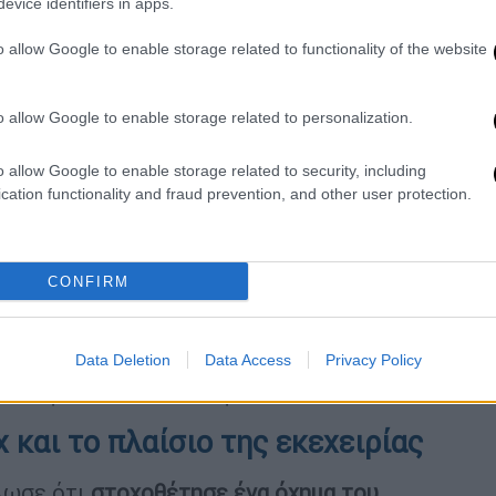
evice identifiers in apps.
ύ στρατού
o allow Google to enable storage related to functionality of the website
στρατός
δήλωσε ότι «
εξόντωσε
στον νότιο Λίβανο», εκ των οποίων τρεις
o allow Google to enable storage related to personalization.
πλα», ένας κινείτο με μοτοσικλέτα και δύο
 στρατός κατηγόρησε τη Χεζμπολάχ ότι
o allow Google to enable storage related to security, including
cation functionality and fraud prevention, and other user protection.
η με εκρηκτικά προς την πλευρά
α οποία εξερράγησαν χωρίς να υπάρξουν
CONFIRM
ς δύο βλημάτων από τον Λίβανο, με τον
η παραβίαση των συμφωνιών κατάπαυσης
ψαν επίσης μια κρυψώνα αντιαρματικών
Data Deletion
Data Access
Privacy Policy
ε τουφέκια Καλάσνικοφ.
 και το πλαίσιο της εκεχειρίας
ωσε ότι
στοχοθέτησε ένα όχημα του