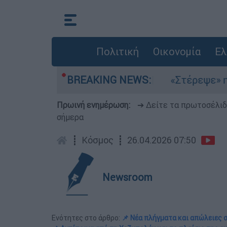
Πολιτική
Οικονομία
Ελ
λτέμια στο Αιγαίο
BREAKING NEWS:
«Στέρεψε» η αγορά από
Πρωινή ενημέρωση:
➔ Δείτε τα πρωτοσέλι
σήμερα
┋
Κόσμος
┋
26.04.2026 07:50
Newsroom
Ενότητες στο άρθρο:
📌 Νέα πλήγματα και απώλειες 