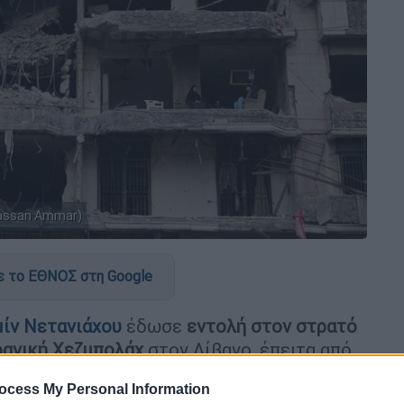
Hassan Ammar)
 το ΕΘΝΟΣ στη Google
ίν Νετανιάχου
έδωσε
εντολή στον στρατό
ρανική Χεζμπολάχ
στον Λίβανο, έπειτα από
ρά παραβιάσεων της εκεχειρίας.
ocess My Personal Information