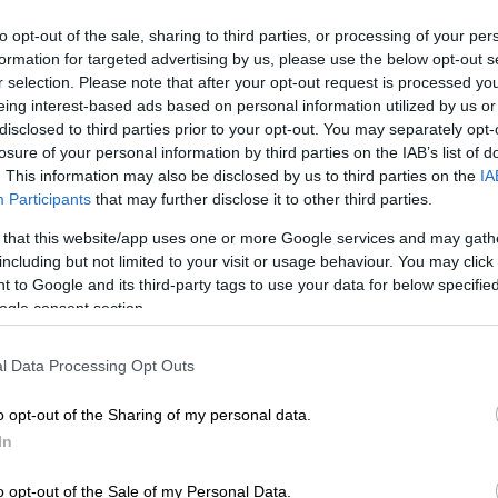
ηκε στη δημοσιότητα από το γραφείο του,
ν ισραηλινό στρατό
να διεξάγει πλήγματα
to opt-out of the sale, sharing to third parties, or processing of your per
formation for targeted advertising by us, please use the below opt-out s
ζμπολάχ
στον
Λίβανο
» μετά την αναφορά από
r selection. Please note that after your opt-out request is processed y
άπαυσης του πυρός.
eing interest-based ads based on personal information utilized by us or
disclosed to third parties prior to your opt-out. You may separately opt-
losure of your personal information by third parties on the IAB’s list of
. This information may also be disclosed by us to third parties on the
IA
Participants
that may further disclose it to other third parties.
ν του Λευκού Οίκου: Ένοπλος άνοιξε
 that this website/app uses one or more Google services and may gath
including but not limited to your visit or usage behaviour. You may click 
ραμπ
 to Google and its third-party tags to use your data for below specifi
ogle consent section.
l Data Processing Opt Outs
 στον νότιο Λίβανο
o opt-out of the Sharing of my personal data.
ίσημο πρακτορείο ειδήσεων του Λιβάνου
In
κά αεροσκάφη
» πραγματοποίησαν το βράδυ
αντάθα, Ζεπκίν, Χέρμπετ, Σελέμ και
o opt-out of the Sale of my Personal Data.