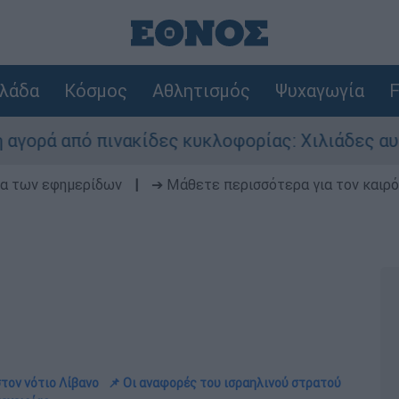
λάδα
Κόσμος
Αθλητισμός
Ψυχαγωγία
F
 πινακίδες κυκλοφορίας: Χιλιάδες αυτοκίνητα π
δα των εφημερίδων
|
➔ Μάθετε περισσότερα για τον καιρό
στον νότιο Λίβανο
📌 Οι αναφορές του ισραηλινού στρατού