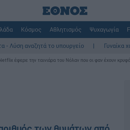
λάδα
Κόσμος
Αθλητισμός
Ψυχαγωγία
F
ζητά το υπουργείο
Γυναίκα χωρίς τις αι
Netflix έφερε την ταινιάρα του Νόλαν που οι φαν έχουν κρυφό
 αριθμός των θυμάτων από