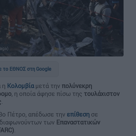
iaga)
 το ΕΘΝΟΣ στη Google
ά η
Κολομβία
μετά την
πολύνεκρη
ρομο
, η οποία άφησε πίσω της
τουλάχιστον
ς
.
βο Πέτρο, απέδωσε την
επίθεση
σε
ς διαφωνούντων των
Επαναστατικών
FARC)
.