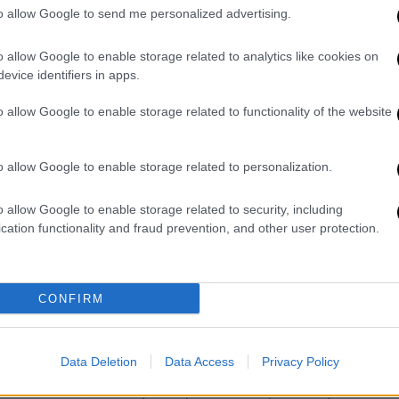
to allow Google to send me personalized advertising.
vo en la vía Panamericana, en el sector
o allow Google to enable storage related to analytics like cookies on
indiscriminado contra la población civil
evice identifiers in apps.
civiles muertos y más de 20 heridos de
os desgarra como…
o allow Google to enable storage related to functionality of the website
GuzmanGu)
April 25, 2026
o allow Google to enable storage related to personalization.
o allow Google to enable storage related to security, including
cation functionality and fraud prevention, and other user protection.
 ειδήσεων AFP
ότι η έκρηξη ήταν τόσο
ρα πίσω
.
CONFIRM
έχουν επίσης αναφερθεί στην Κάουκα από
υβερνήτης, συμπεριλαμβανομένης μιας που
ν πόλη Κάλι, η οποία τραυμάτισε δύο
Data Deletion
Data Access
Privacy Policy
νούλφο Σάντσες δήλωσε ότι ένα