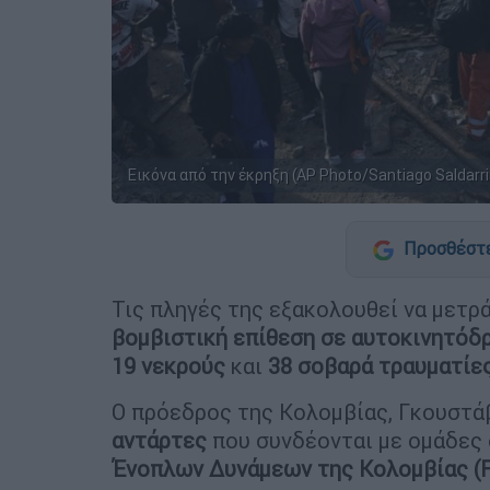
Εικόνα από την έκρηξη (AP Photo/Santiago Saldarr
Προσθέστε
Τις πληγές της εξακολουθεί να μετρ
βομβιστική επίθεση σε αυτοκινητόδ
19 νεκρούς
και
38 σοβαρά τραυματίε
Ο πρόεδρος της Κολομβίας, Γκουστά
αντάρτες
που συνδέονται με ομάδε
Ένοπλων Δυνάμεων της Κολομβίας (