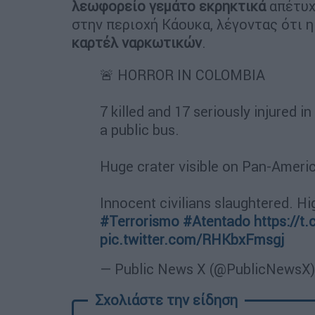
λεωφορείο γεμάτο εκρηκτικά
απέτυχ
στην περιοχή Κάουκα, λέγοντας ότι 
καρτέλ ναρκωτικών
.
🚨 HORROR IN COLOMBIA
7 killed and 17 seriously injured 
a public bus.
Huge crater visible on Pan-Americ
Innocent civilians slaughtered. H
#Terrorismo
#Atentado
https://t
pic.twitter.com/RHKbxFmsgj
— Public News X (@PublicNewsX