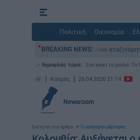
Πολιτική
Οικονομία
Ελ
 αυτοκίνητα παραμένουν αταξινόμητα - Λύση ανα
BREAKING NEWS:
δημοφιλές τώρα:
Σου καίει το μυαλό: Το 
┋
Κόσμος
┋
26.04.2026 21:14
Newsroom
Ενότητες στο άρθρο:
📌 Τι ανέφεραν μάρτυρες
Κολομβία: Αυξάνεται ο