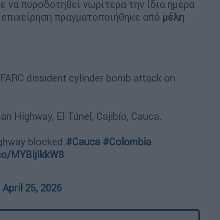
ε να πυροδοτηθεί νωρίτερα την ίδια ημέρα
η επιχείρηση πραγματοποιήθηκε από
μέλη
in FARC dissident cylinder bomb attack on
an Highway, El Túnel, Cajibío, Cauca.
ighway blocked.
#Cauca
#Colombia
.co/MYBljIkkW8
)
April 25, 2026