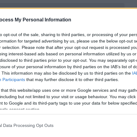
ocess My Personal Information
ς «ιπποπόταμους της κοκαΐνης» του
to opt-out of the sale, sharing to third parties, or processing of your per
formation for targeted advertising by us, please use the below opt-out s
r selection. Please note that after your opt-out request is processed y
eing interest-based ads based on personal information utilized by us or
disclosed to third parties prior to your opt-out. You may separately opt-
ομβία από βομβιστική επίθεση σε
losure of your personal information by third parties on the IAB’s list of
. This information may also be disclosed by us to third parties on the
IA
τον δρόμο
Participants
that may further disclose it to other third parties.
 that this website/app uses one or more Google services and may gath
including but not limited to your visit or usage behaviour. You may click 
 to Google and its third-party tags to use your data for below specifi
συνομιλίες
μεταξύ των FARC και της
ogle consent section.
α συμφωνία βάσει της οποίας
χιλιάδες
 αλλά ορισμένοι αποσχίστηκαν και
l Data Processing Opt Outs
 που πραγματοποίησαν αυτή την επίθεση...