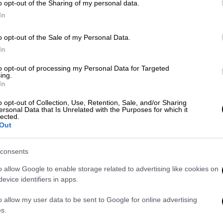
ποροι ναρκωτικών
», δήλωσε ο Πέτρο στο X.
o opt-out of the Sharing of my personal data.
 μας
να τους αντιμετωπίσουν», πρόσθεσε.
In
iedo masivo en la población a través de
o opt-out of the Sale of my Personal Data.
In
to opt-out of processing my Personal Data for Targeted
scismo para acceder al poder y del narco
ing.
In
o opt-out of Collection, Use, Retention, Sale, and/or Sharing
ersonal Data that Is Unrelated with the Purposes for which it
e civiles e hirieron a 17 civiles más en
lected.
Out
)
April 25, 2026
consents
ναποδογυρισμένα οχήματα και κρατήρες
o allow Google to enable storage related to advertising like cookies on
evice identifiers in apps.
νητόδρομου στην Κάουκα, ο τοπικός
γραψε τη βομβιστική επίθεση ως
«τυφλή»
.
o allow my user data to be sent to Google for online advertising
να
αντιμετωπίζει αυτή τη βαρβαρότητα
μόνη
s.