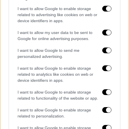
Μέχρι στιγμής Αμερικανός πρόεδρος
αποφεύγει να ξεκαθαρίσει ποια είναι η
I want to allow Google to enable storage
related to advertising like cookies on web or
απάντηση των ΗΠΑ στην πρόταση της
device identifiers in apps.
Τεχεράνης, διατηρώντας έτσι την
αβεβαιότητα στα ύψη. Αμερικανικά μέσα,
I want to allow my user data to be sent to
επικαλούμενα πηγές από το περιβάλλον του
Google for online advertising purposes.
ανέφεραν ότι είναι δυσαρεστημένος με την
I want to allow Google to send me
ιρανική πρόταση για άνοιγμα των Στενών
personalized advertising.
του Ορμούζ και σκοπεύει να την απορρίψει.
I want to allow Google to enable storage
related to analytics like cookies on web or
device identifiers in apps.
I want to allow Google to enable storage
related to functionality of the website or app.
Ανάρτηση
I want to allow Google to enable storage
related to personalization.
I want to allow Google to enable storage