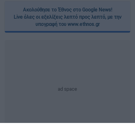
Ακολούθησε το Έθνος στο Google News!
Live όλες οι εξελίξεις λεπτό προς λεπτό, με την
υπογραφή του www.ethnos.gr