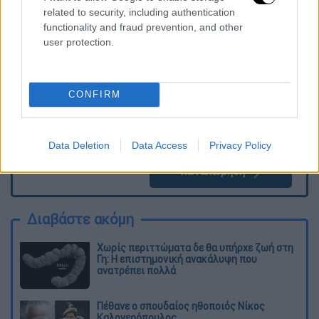
Τα σχολιά σας δημοσιεύονται άμεσα με δική σας ευθύνη. Το
related to security, including authentication
ΕΘΝΟΣ θα παρεμβαίνει και τα προσβλητικά σχόλια θα
διαγράφονται
functionality and fraud prevention, and other
user protection.
CONFIRM
Data Deletion
Data Access
Privacy Policy
καταχώρηση
Διαβάστε ακόμη
Χωρίς περιττώματα δε θα υπήρχε ζωή στη
Γη: Η επιστημονική ανακάλυψη που
ανατρέπει πολλά
Πέθανε ο σπουδαίος ηθοποιός Νίκος
Καλογερόπουλος