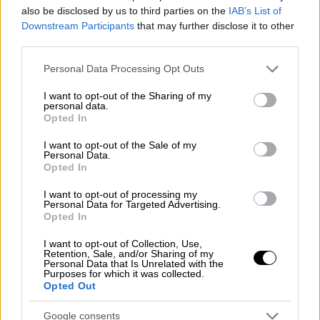
ανάρτησή του στο Truth Social.
also be disclosed by us to third parties on the
IAB’s List of
Downstream Participants
that may further disclose it to other
third parties.
ΔΙΑΒΑΣΤΕ ΕΠΙΣΗΣ
Please note that this website/app uses one or more Google
Personal Data Processing Opt Outs
Κόσμος
|
28.04.2026 11:12
services and may gather and store information including but
Οι δύο λέξεις που είπε ο Τραμπ στον
not limited to your visit or usage behaviour. You may click to
I want to opt-out of the Sharing of my
personal data.
grant or deny consent to Google and its third-party tags to
Κάρολο για τον Πούτιν και
Opted In
use your data for below specified purposes in below Google
προκάλεσαν ανησυχία
consent section.
I want to opt-out of the Sale of my
Personal Data.
Opted In
I want to opt-out of processing my
Η παρέμβαση του προέδρου των ΗΠΑ
Personal Data for Targeted Advertising.
Opted In
έρχεται σε μια
εξαιρετικά κρίσιμη συγκυρία
,
με το πετρέλαιο να έχει εκτιναχθεί πάνω
I want to opt-out of Collection, Use,
Retention, Sale, and/or Sharing of my
από τα 111 δολάρια το βαρέλι και τα
Personal Data that Is Unrelated with the
Purposes for which it was collected.
Ηνωμένα Αραβικά Εμιράτα να ανακοινώνουν
Opted Out
αποχώρηση από τον ΟΠΕΚ
.
Google consents