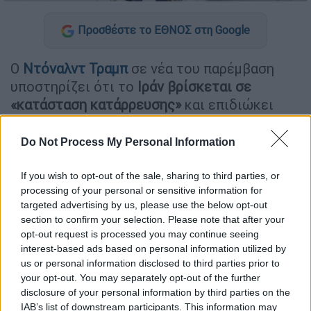
Προσθέστε το ΕΘΝΟΣ στη Google
Ο
Ντόναλντ Τραμπ
σε νέα του παρέμβαση
υποστηρίζει ότι το
Ιράν βρίσκεται σε
«κατάσταση κατάρρευσης»
και επιδιώκει
άμεσο άνοιγμα των Στενών του Ορμούζ, την
ώρα που η ενεργειακή κρίση βαθαίνει.
Do Not Process My Personal Information
«Το Ιράν μόλις μας ενημέρωσε ότι βρίσκεται
If you wish to opt-out of the sale, sharing to third parties, or
σε “
κατάσταση κατάρρευσης
”. Θέλουν να
processing of your personal or sensitive information for
“ανοίξουμε τα Στενά του Ορμούζ” το
targeted advertising by us, please use the below opt-out
section to confirm your selection. Please note that after your
συντομότερο δυνατό, καθώς προσπαθούν να
opt-out request is processed you may continue seeing
καταλάβουν την κατάσταση της ηγεσίας
interest-based ads based on personal information utilized by
τους (την οποία πιστεύω ότι θα καταφέρουν
us or personal information disclosed to third parties prior to
να διαχειριστούν). Ευχαριστώ για την
your opt-out. You may separately opt-out of the further
disclosure of your personal information by third parties on the
προσοχή σας στο ζήτημα αυτό!» έγραψε σε
IAB’s list of downstream participants. This information may