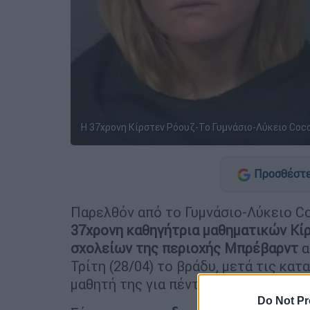
H 37χρονη Κίρστεν Ρόουζ-To Γυμνάσιο-Λύκειο Coc
Προσθέστε
Παρελθόν από το Γυμνάσιο-Λύκειο C
37χρονη καθηγήτρια μαθηματικών Κί
σχολείων της περιοχής Μπρέβαρντ
α
Τρίτη (28/04) το βράδυ, μετά τις κατ
μαθητή της για πέντε μήνες.
Do Not Pr