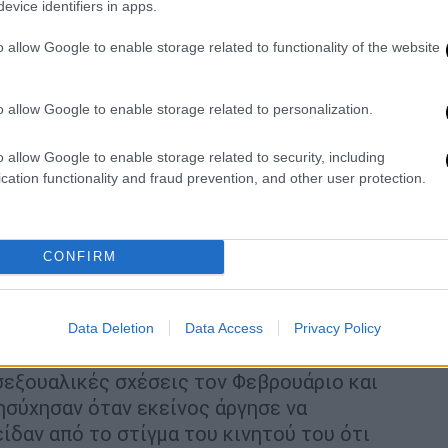
evice identifiers in apps.
o allow Google to enable storage related to functionality of the website
o allow Google to enable storage related to personalization.
ου
. Σύμφωνα με έγγραφα που είδαν το φως
o allow Google to enable storage related to security, including
cation functionality and fraud prevention, and other user protection.
ας The Post, η καθηγήτρια κατηγορείται
υαλικής δραστηριότητας με ανήλικο
και για
ομο σε θέση εξουσίας. Η
αστυνομία την
CONFIRM
γονείς του αγοριού είχαν ειδοποιήσει το
τη σχέση.
ής μιλούσαν στο Instagram εκτός σχολείου
Data Deletion
Data Access
Privacy Policy
ς τους συνεχίστηκαν και
μετά την
σεξουαλικές σχέσεις τον Φεβρουάριο και
νησύχησαν όταν εκείνος άργησε να
είδαν από το στίγμα του κινητού του ότι