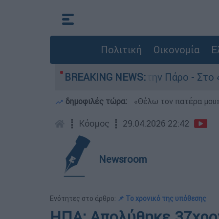
Πολιτική
Οικονομία
Ε
 θάνατο του 4χρονου στην Πάρο - Στο «μικροσκό
BREAKING NEWS:
δημοφιλές τώρα:
«Θέλω τον πατέρα μου»:
┋
Κόσμος
┋
29.04.2026 22:42
Newsroom
Ενότητες στο άρθρο:
📌 Το χρονικό της υπόθεσης
ΗΠΑ: Απολύθηκε 37χρο