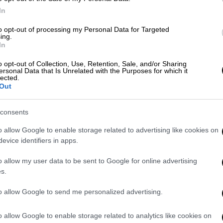
α παραμένει προσηλωμένη στην παροχή
In
μαθησιακού περιβάλλοντος για όλους τους
to opt-out of processing my Personal Data for Targeted
ing.
In
o opt-out of Collection, Use, Retention, Sale, and/or Sharing
ersonal Data that Is Unrelated with the Purposes for which it
lected.
Out
consents
o allow Google to enable storage related to advertising like cookies on
evice identifiers in apps.
o allow my user data to be sent to Google for online advertising
video
s.
to allow Google to send me personalized advertising.
o allow Google to enable storage related to analytics like cookies on