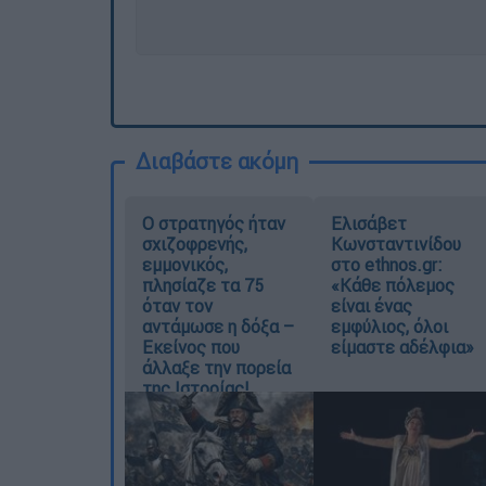
Διαβάστε ακόμη
O στρατηγός ήταν
Ελισάβετ
σχιζοφρενής,
Κωνσταντινίδου
εμμονικός,
στο ethnos.gr:
πλησίαζε τα 75
«Κάθε πόλεμος
όταν τον
είναι ένας
αντάμωσε η δόξα –
εμφύλιος, όλοι
Εκείνος που
είμαστε αδέλφια»
άλλαξε την πορεία
της Ιστορίας!