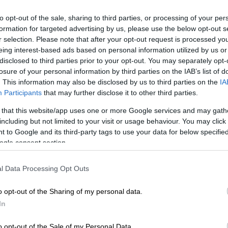
, η απόλυση
ήρθε 18 ημέρες αφότου η Ρόουζ
αι ξεκίνησε η έρευνα για τις βαριές
to opt-out of the sale, sharing to third parties, or processing of your per
formation for targeted advertising by us, please use the below opt-out s
r selection. Please note that after your opt-out request is processed y
eing interest-based ads based on personal information utilized by us or
disclosed to third parties prior to your opt-out. You may separately opt-
losure of your personal information by third parties on the IAB’s list of
. This information may also be disclosed by us to third parties on the
IA
σί του κόσμου να επινοήσει δίκη του
Participants
that may further disclose it to other third parties.
 that this website/app uses one or more Google services and may gath
including but not limited to your visit or usage behaviour. You may click 
 to Google and its third-party tags to use your data for below specifi
ogle consent section.
η με μαχαίρι σε εβραϊκή συναγωγή -
l Data Processing Opt Outs
o opt-out of the Sharing of my personal data.
In
τικές αρχές και είμαστε βαθιά
ηγορίες», δήλωσε το διοικητικό συμβούλιο
o opt-out of the Sale of my Personal Data.