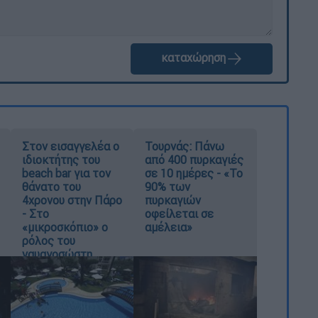
καταχώρηση
Στον εισαγγελέα ο
Τουρνάς: Πάνω
ιδιοκτήτης του
από 400 πυρκαγιές
beach bar για τον
σε 10 ημέρες - «Το
θάνατο του
90% των
4χρονου στην Πάρο
πυρκαγιών
- Στο
οφείλεται σε
«μικροσκόπιο» ο
αμέλεια»
ρόλος του
ναυαγοσώστη