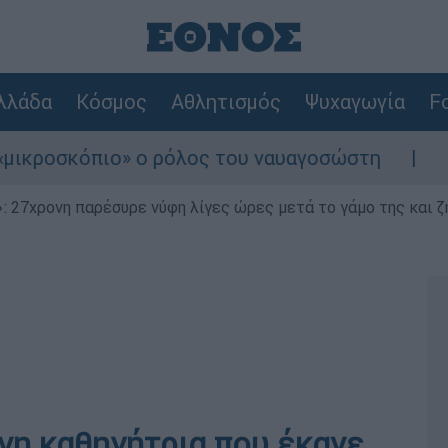
λλάδα
Κόσμος
Αθλητισμός
Ψυχαγωγία
Fo
πιο» ο ρόλος του ναυαγοσώστη
Συναγερμός
 27χρονη παρέσυρε νύφη λίγες ώρες μετά το γάμο της και ζη
νη καθηγήτρια που έκανε