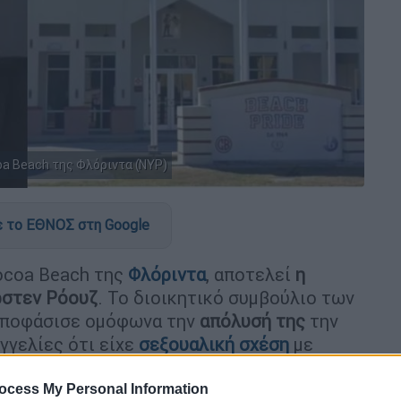
oa Beach της Φλόριντα (NYP)
 το ΕΘΝΟΣ στη Google
ocoa Beach της
Φλόριντα
, αποτελεί
η
ρστεν Ρόουζ
. Το διοικητικό συμβούλιο των
ποφάσισε ομόφωνα την
απόλυσή της
την
αγγελίες ότι είχε
σεξουαλική σχέση
με
ocess My Personal Information