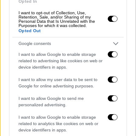
Opted In
μάνατζερ
που συντόνιζε και καθοδηγούσε
I want to opt-out of Collection, Use,
τους επικεφαλής και το έργο τους. Οι
Retention, Sale, and/or Sharing of my
εργαζόμενοι λάμβαναν μηνιαίο μισθό
Personal Data that Is Unrelated with the
Purposes for which it was collected.
περίπου 800 ευρώ, μαζί με προμήθεια για
Opted Out
κάθε επιτυχημένο «συμβόλαιο», η οποία
Google consents
καταβαλλόταν σε μετρητά και μέσω
τραπέζης.
I want to allow Google to enable storage
related to advertising like cookies on web or
device identifiers in apps.
I want to allow my user data to be sent to
Google for online advertising purposes.
I want to allow Google to send me
personalized advertising.
I want to allow Google to enable storage
related to analytics like cookies on web or
Europol
device identifiers in apps.