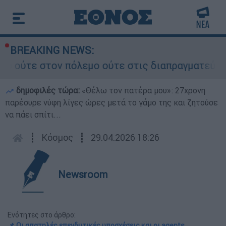
BREAKING NEWS:
 πόλεμο ούτε στις διαπραγματεύσεις» - Οι έξι ό
δημοφιλές τώρα:
«Θέλω τον πατέρα μου»: 27χρονη
παρέσυρε νύφη λίγες ώρες μετά το γάμο της και ζητούσε
να πάει σπίτι...
┋
Κόσμος
┋
29.04.2026 18:26
Newsroom
Ενότητες στο άρθρο:
📌 Οι απατηλές επενδυτικές υποσχέσεις και οι agents