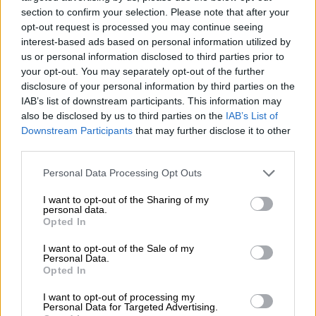
section to confirm your selection. Please note that after your
θύματα, παρουσιάζοντας ψευδείς
opt-out request is processed you may continue seeing
επενδυτικές ευκαιρίες και πείθοντάς τα να
interest-based ads based on personal information utilized by
μεταφέρουν μεγάλα χρηματικά ποσά.
us or personal information disclosed to third parties prior to
your opt-out. You may separately opt-out of the further
Η κλίμακα και ο επαγγελματισμός του
disclosure of your personal information by third parties on the
δικτύου ήταν εμφανείς από τη δομή του, η
IAB’s list of downstream participants. This information may
οποία περιλάμβανε έως και 450
also be disclosed by us to third parties on the
IAB’s List of
Downstream Participants
that may further disclose it to other
εργαζομένους σε διάφορα τμήματα, όπως η
third parties.
προσέλκυση πελατών (conversion agents) και
Please note that this website/app uses one or more Google
η εξυπηρέτηση πελατών (retention agents).
Personal Data Processing Opt Outs
services and may gather and store information including but
Επιπλέον, το δίκτυο διέθετε εξειδικευμένες
not limited to your visit or usage behaviour. You may click to
I want to opt-out of the Sharing of my
ομάδες για τους τομείς διοίκησης,
personal data.
grant or deny consent to Google and its third-party tags to
Opted In
οικονομικών, πληροφορικής, ανθρώπινου
use your data for below specified purposes in below Google
δυναμικού και διαφόρων άλλων λειτουργιών.
consent section.
I want to opt-out of the Sale of my
Personal Data.
Opted In
Οι επικεφαλής ομάδων επέβλεπαν την
καθημερινή λειτουργία των τμημάτων τους,
I want to opt-out of processing my
Personal Data for Targeted Advertising.
ενώ σε
κάθε call center υπήρχε ένας