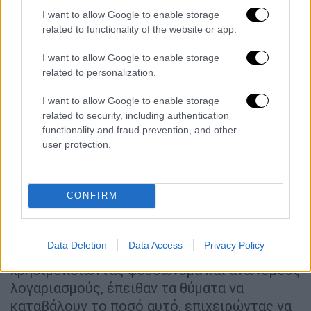
I want to allow Google to enable storage
Νέο «χτύπημα» στους ίδιους στόχους
related to functionality of the website or app.
Ως αποτέλεσμα αυτών των πρακτικών που
I want to allow Google to enable storage
εφάρμοζαν, τα θύματα μετέφεραν σημαντικά
related to personalization.
χρηματικά ποσά, που εκτιμάται ότι
I want to allow Google to enable storage
ξεπερνούν τα 50 εκατ. ευρώ. Οι
δράστες
related to security, including authentication
προχωρούσαν και σε επαναπροσέγγιση
functionality and fraud prevention, and other
θυμάτων
που είχαν ήδη χάσει χρήματα μέσω
user protection.
απατηλών πλατφορμών, προσφέροντας
δήθεν υπηρεσίες ανάκτησης των κεφαλαίων
τους. Οσοι ενδιαφέρονταν, καλούνταν να
CONFIRM
ανοίξουν λογαριασμούς σε πλατφόρμες
κρυπτονομισμάτων και να καταθέσουν ένα
Data Deletion
Data Access
Privacy Policy
αρχικό ποσό 500 ευρώ. Οι χειριστές,
χρησιμοποιώντας ψευδώνυμα και ανώνυμους
λογαριασμούς, έπειθαν τα θύματα να
καταβάλουν το ποσό αυτό, επιχειρώντας να