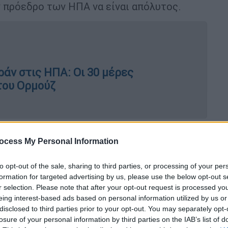
ον πρόεδρο των ΗΠΑ να είναι απόλυτος.
ράν στις ΗΠΑ: Οι 30 μέρες
του Ορμούζ
ατικό δίκτυο Kan News
, ο Τραμπ δήλωσε
ocess My Personal Information
 τα πάντα» και απορρίπτει την πρόταση της
παράδεκτη
» και ως «μη συμφέρουσα για τις
to opt-out of the sale, sharing to third parties, or processing of your per
formation for targeted advertising by us, please use the below opt-out s
r selection. Please note that after your opt-out request is processed y
οδεκτή από εμένα
. Τη μελέτησα, τα
eing interest-based ads based on personal information utilized by us or
», είπε σε σύντομη τηλεφωνική συνομιλία
disclosed to third parties prior to your opt-out. You may separately opt-
losure of your personal information by third parties on the IAB’s list of
.