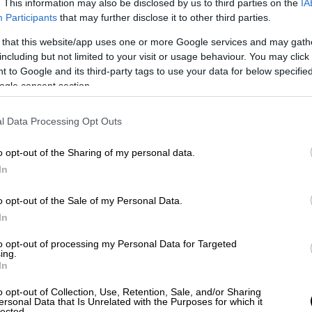
. This information may also be disclosed by us to third parties on the
IA
Participants
that may further disclose it to other third parties.
 a pardon to Netanyahu. “Tell your
artime prime minister. They wouldn’t
 that this website/app uses one or more Google services and may gath
including but not limited to your visit or usage behaviour. You may click 
 Bibi in that order. You want to have a PM
 to Google and its third-party tags to use your data for below specifi
us on nonsense.”
ogle consent section.
man)
May 3, 2026
l Data Processing Opt Outs
 πρόταση
o opt-out of the Sharing of my personal data.
In
ταία πρόταση του Ιράν προβλέπει, μεταξύ
o opt-out of the Sale of my Personal Data.
In
 δυνάμεων από περιοχές γύρω από το Ιράν,
λεισμού στο Στενό του Ορμούζ,
to opt-out of processing my Personal Data for Targeted
ing.
ν ιρανικών περιουσιακών στοιχείων,
In
o opt-out of Collection, Use, Retention, Sale, and/or Sharing
ersonal Data that Is Unrelated with the Purposes for which it
α τα μέτωπα, συμπεριλαμβανομένου του
lected.