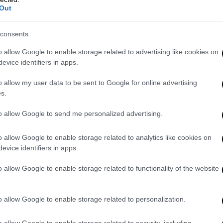
Out
το Στενό.
consents
o allow Google to enable storage related to advertising like cookies on
evice identifiers in apps.
ελευταία ειρηνευτική πρόταση του
Ιράν
, την
κιστάν, είδαν νωρίτερα το φως της
o allow my user data to be sent to Google for online advertising
s.
to allow Google to send me personalized advertising.
τονίζουν ότι το ιρανικό σχέδιο
 στοχεύει να μετατρέψει την κατάπαυση
o allow Google to enable storage related to analytics like cookies on
ου εντός 30 ημερών
.
evice identifiers in apps.
μια
δέσμευση μη επιθετικότητας
,
o allow Google to enable storage related to functionality of the website
, προκειμένου να διασφαλιστεί ότι δεν θα
ότι θα τερματιστούν οι εχθροπραξίες σε
o allow Google to enable storage related to personalization.
o allow Google to enable storage related to security, including