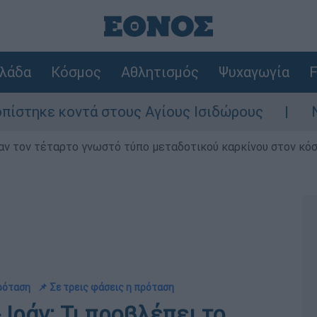
λάδα
Κόσμος
Αθλητισμός
Ψυχαγωγία
F
τά στους Αγίους Ισιδώρους
Νέα ένταση σ
ν τον τέταρτο γνωστό τύπο μεταδοτικού καρκίνου στον κό
πρόταση
📌 Σε τρεις φάσεις η πρόταση
 Ιράν: Τι προβλέπει το