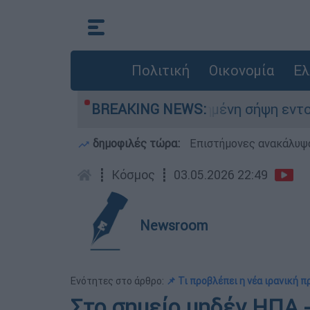
Πολιτική
Οικονομία
Ελ
: Σορός σε προχωρημένη σήψη εντοπίστηκε κον
BREAKING NEWS:
δημοφιλές τώρα:
Επιστήμονες ανακάλυψα
┋
Κόσμος
┋
03.05.2026 22:49
Newsroom
Ενότητες στο άρθρο:
📌 Τι προβλέπει η νέα ιρανική 
Στο σημείο μηδέν ΗΠΑ -