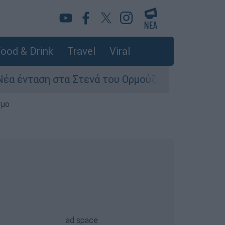
ood & Drink
Travel
Viral
τα Στενά του Ορμούζ: Πετρελαιοφόρο του Άμπο
σμο