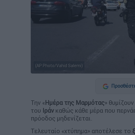
(AP Photo/Vahid Salemi)
Προσθέστε
Την «
Ημέρα της Μαρμότας
» θυμίζουν
του
Ιράν
καθώς κάθε μέρα που περνάει
πρόοδος μηδενίζεται.
Τελευταίο «χτύπημα» αποτέλεσε το