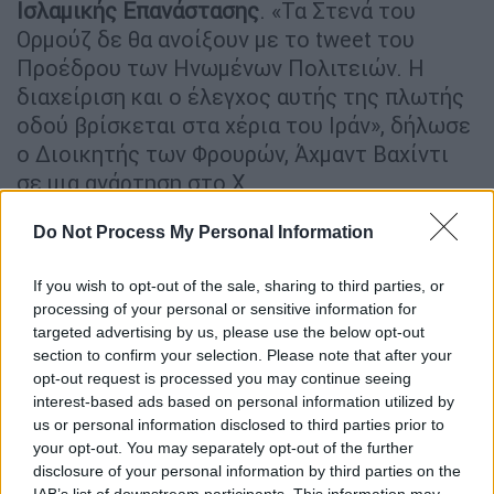
Ισλαμικής Επανάστασης
. «Τα Στενά του
Ορμούζ δε θα ανοίξουν με το tweet του
Προέδρου των Ηνωμένων Πολιτειών. Η
διαχείριση και ο έλεγχος αυτής της πλωτής
οδού βρίσκεται στα χέρια του Ιράν», δήλωσε
ο Διοικητής των Φρουρών, Άχμαντ Βαχίντι
σε μια ανάρτηση στο X.
Στενό του Ορμούζ: Το ενεργειακό
Do Not Process My Personal Information
διακύβευμα και η πίεση στις
διαπραγματεύσεις
If you wish to opt-out of the sale, sharing to third parties, or
processing of your personal or sensitive information for
targeted advertising by us, please use the below opt-out
Ιρανοί αξιωματούχοι
δήλωσαν το
section to confirm your selection. Please note that after your
Σαββατοκύριακο ότι οι προσπάθειες των
opt-out request is processed you may continue seeing
ΗΠΑ
να «παρέμβουν» στη «διαχείριση» των
interest-based ads based on personal information utilized by
Στενών από την Τεχεράνη θα μπορούσαν να
us or personal information disclosed to third parties prior to
your opt-out. You may separately opt-out of the further
χαρακτηριστούν ως παραβίαση της
disclosure of your personal information by third parties on the
εκεχειρίας. Το άνοιγμα των Στενών, υπήρξε
IAB’s list of downstream participants. This information may