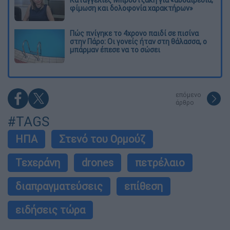
φίμωση και δολοφονία χαρακτήρων»
Πώς πνίγηκε το 4χρονο παιδί σε πισίνα
στην Πάρο: Οι γονείς ήταν στη θάλασσα, ο
μπάρμαν έπεσε να το σώσει
επόμενο
άρθρο
#TAGS
ΗΠΑ
Στενό του Ορμούζ
Τεχεράνη
drones
πετρέλαιο
διαπραγματεύσεις
επίθεση
ειδήσεις τώρα