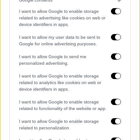
Google consents
οδηγώντας σε ενεργειακές ελλείψεις σε
I want to allow Google to enable storage
πολλές χώρες και σε εκτόξευση των τιμών
related to advertising like cookies on web or
παγκοσμίως.
device identifiers in apps.
Οι
ΗΠΑ
αντέδρασαν τον περασμένο μήνα
I want to allow my user data to be sent to
εφαρμόζοντας ναυτικό αποκλεισμό στα
Google for online advertising purposes.
ιρανικά λιμάνια.
I want to allow Google to send me
Οι
ΗΠΑ
απευθύνονται στα εκατοντάδες
personalized advertising.
πλοία, από 87 χώρες, που βρίσκονται στον
I want to allow Google to enable storage
Περσικό Κόλπο για να τα βοηθήσουν να
related to analytics like cookies on web or
περάσουν από τα Στενά, δήλωσε ο Κούπερ τη
device identifiers in apps.
Δευτέρα.
I want to allow Google to enable storage
Η
κυβέρνηση
Τραμπ
δήλωσε το
related to functionality of the website or app.
Σαββατοκύριακο ότι προχωρά με περαιτέρω
I want to allow Google to enable storage
στρατιωτική δράση για το άνοιγμα των
related to personalization.
Στενών, συμπεριλαμβανομένης μιας