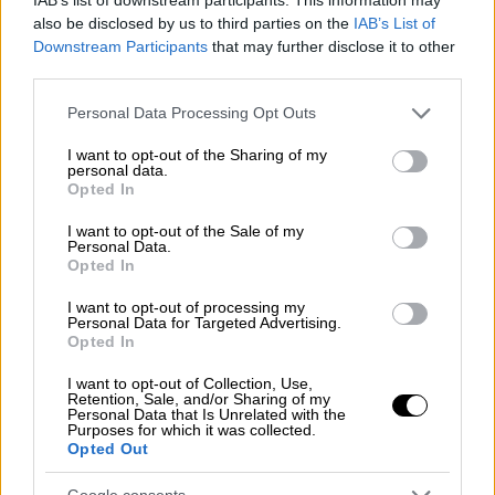
κεντρικό ζήτημα στις εβδομάδες
also be disclosed by us to third parties on the
IAB’s List of
διαπραγματεύσεων μεταξύ
Ιράν
και ΗΠΑ από
Downstream Participants
that may further disclose it to other
third parties.
τότε που συμφώνησαν σε εκεχειρία στις 7
Απριλίου, η οποία σταμάτησε σε μεγάλο
Please note that this website/app uses one or more Google
Personal Data Processing Opt Outs
βαθμό τις εχθροπραξίες.
services and may gather and store information including but
not limited to your visit or usage behaviour. You may click to
I want to opt-out of the Sharing of my
personal data.
Οι δύο πλευρές έχουν ανταλλάξει μια σειρά
grant or deny consent to Google and its third-party tags to
Opted In
use your data for below specified purposes in below Google
από προτάσεις και έχουν πραγματοποιήσει
consent section.
I want to opt-out of the Sale of my
πρόσωπο με πρόσωπο συνομιλίες στο
Personal Data.
Πακιστάν
, αλλά δεν έχουν καταφέρει να
Opted In
γεφυρώσουν σημαντικές διαφορές σε
I want to opt-out of processing my
βασικά ζητήματα, συμπεριλαμβανομένου του
Personal Data for Targeted Advertising.
Opted In
πυρηνικού προγράμματος του Ιράν.
I want to opt-out of Collection, Use,
Η
Τεχεράνη
έχει κλείσει σε μεγάλο βαθμό
Retention, Sale, and/or Sharing of my
Personal Data that Is Unrelated with the
την πλωτή οδό στην κυκλοφορία,
Purposes for which it was collected.
Opted Out
διακόπτοντας περίπου το ένα πέμπτο του
παγκόσμιου ενεργειακού εφοδιασμού,