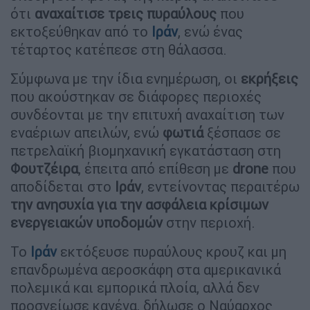
ότι
αναχαίτισε τρεις πυραύλους
που
εκτοξεύθηκαν από το
Ιράν
, ενώ ένας
τέταρτος κατέπεσε στη θάλασσα.
Σύμφωνα με την ίδια ενημέρωση, οι
εκρήξεις
που ακούστηκαν σε διάφορες περιοχές
συνδέονται με την επιτυχή αναχαίτιση των
εναέριων απειλών, ενώ
φωτιά
ξέσπασε σε
πετρελαϊκή βιομηχανική εγκατάσταση στη
Φουτζέιρα
, έπειτα από επίθεση με
drone
που
αποδίδεται στο
Ιράν
, εντείνοντας περαιτέρω
την ανησυχία για την ασφάλεια κρίσιμων
ενεργειακών υποδομών
στην περιοχή.
Το
Ιράν
εκτόξευσε πυραύλους κρουζ και μη
επανδρωμένα αεροσκάφη στα αμερικανικά
πολεμικά και εμπορικά πλοία, αλλά δεν
προσγείωσε κανένα, δήλωσε ο Ναύαρχος