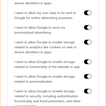
ήταν ακραία:
device identifiers in apps.
«Το μόνο που θυμάμαι από την παιδική μου
I want to allow my user data to be sent to
Google for online advertising purposes.
ηλικία είναι οι ξυλοδαρμοί. Μια φορά με
κλείδωσαν σε ένα δωμάτιο για έξι μήνες και
I want to allow Google to send me
ο πατέρας μου άνοιγε την πόρτα μόνο για να
personalized advertising.
έρθει να με χτυπήσει, τέσσερις με έξι φορές
I want to allow Google to enable storage
την ημέρα».
related to analytics like cookies on web or
device identifiers in apps.
Η μητέρα του Ρόμπερτ δεν παρενέβη ποτέ
κατά τη διάρκεια αυτών των βάναυσων
I want to allow Google to enable storage
ξυλοδαρμών και ίσως να ενθάρρυνε ακόμη
related to functionality of the website or app.
και τον πατέρα του Ρόμπερτ να συνεχίσει. Ο
I want to allow Google to enable storage
Ρόμπερτ έχει επίσης ισχυριστεί ότι ο
related to personalization.
πατέρας του τον κακοποίησε σεξουαλικά.
I want to allow Google to enable storage
Τελικά, οι κοινωνικές υπηρεσίες έβγαλαν
related to security, including authentication
τον Ρόμπερτ από το κακοποιητικό
functionality and fraud prevention, and other