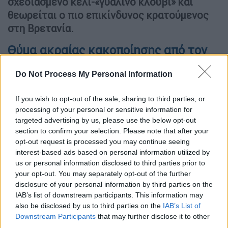
σχεδιασμένο κελί-«γυάλινο κλουβί» και
θεωρείται ο πιο επικίνδυνος κρατούμενος
στη Βρετανία.
Θύμα ακραίας κακοποίησης από τον
πατέρα του
Do Not Process My Personal Information
Γεννημένος στο Λίβερπουλ τον Ιούνιο του
1953, ο Μόντσλι ήταν το τέταρτο από 12
If you wish to opt-out of the sale, sharing to third parties, or
processing of your personal or sensitive information for
παιδιά μιας φτωχής οικογένειας και
πέρασε
targeted advertising by us, please use the below opt-out
τα πρώτα του χρόνια στο Nazareth House,
section to confirm your selection. Please note that after your
ένα ρωμαιοκαθολικό ορφανοτροφείο στο
opt-out request is processed you may continue seeing
Λίβερπουλ, μαζί με τα μεγαλύτερα αδέλφια
interest-based ads based on personal information utilized by
us or personal information disclosed to third parties prior to
του
.
your opt-out. You may separately opt-out of the further
disclosure of your personal information by third parties on the
Μέχρι την ηλικία των 8 ετών, έβλεπε σπάνια
IAB’s list of downstream participants. This information may
τους γονείς του. Όμως, τότε αποφάσισαν να
also be disclosed by us to third parties on the
IAB’s List of
τον πάρουν μαζί με τα αδέλφια του πίσω στο
Downstream Participants
that may further disclose it to other
σπίτι, παρά το γεγονός ότι η οικογένειά
third parties.