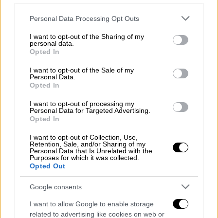
τους είχε πλέον μεγαλώσει.
Please note that this website/app uses one or more Google
Personal Data Processing Opt Outs
services and may gather and store information including but
Σε σύντομο χρονικό διάστημα, τα παιδιά
not limited to your visit or usage behaviour. You may click to
I want to opt-out of the Sharing of my
έγιναν στόχος κακοποίησης από τους γονείς
personal data.
grant or deny consent to Google and its third-party tags to
Opted In
τους.
use your data for below specified purposes in below Google
consent section.
I want to opt-out of the Sale of my
Personal Data.
Opted In
I want to opt-out of processing my
Personal Data for Targeted Advertising.
Opted In
video
I want to opt-out of Collection, Use,
Retention, Sale, and/or Sharing of my
Personal Data that Is Unrelated with the
Purposes for which it was collected.
Opted Out
Google consents
Όπως είχε πει παλαιότερα ο Μόντσλι, τα
I want to allow Google to enable storage
βασανιστήρια που αναγκαζόταν να υποστεί
related to advertising like cookies on web or