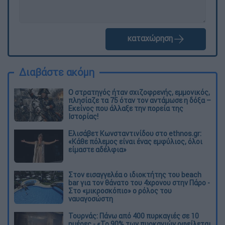
καταχώρηση
Διαβάστε ακόμη
O στρατηγός ήταν σχιζοφρενής, εμμονικός,
πλησίαζε τα 75 όταν τον αντάμωσε η δόξα –
Εκείνος που άλλαξε την πορεία της
Ιστορίας!
Ελισάβετ Κωνσταντινίδου στο ethnos.gr:
«Κάθε πόλεμος είναι ένας εμφύλιος, όλοι
είμαστε αδέλφια»
Στον εισαγγελέα ο ιδιοκτήτης του beach
bar για τον θάνατο του 4χρονου στην Πάρο -
Στο «μικροσκόπιο» ο ρόλος του
ναυαγοσώστη
Τουρνάς: Πάνω από 400 πυρκαγιές σε 10
ημέρες - «Το 90% των πυρκαγιών οφείλεται