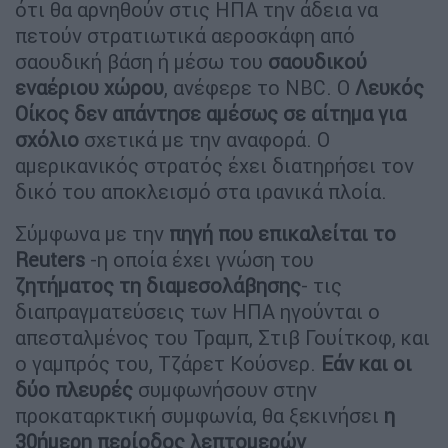
ότι θα αρνηθούν στις ΗΠΑ την άδεια να
πετούν στρατιωτικά αεροσκάφη από
σαουδική βάση ή μέσω του
σαουδικού
εναέριου χώρου
, ανέφερε το NBC. Ο
Λευκός
Οίκος δεν απάντησε αμέσως σε αίτημα για
σχόλιο
σχετικά με την αναφορά. Ο
αμερικανικός στρατός έχει διατηρήσει τον
δικό του αποκλεισμό στα ιρανικά πλοία.
Σύμφωνα με την
πηγή που επικαλείται το
Reuters
-η οποία έχει γνώση του
ζητήματος
τη διαμεσολάβησης
- τις
διαπραγματεύσεις των ΗΠΑ ηγούνται ο
απεσταλμένος του Τραμπ, Στιβ Γουίτκοφ, και
ο γαμπρός του, Τζάρετ Κούσνερ.
Εάν και οι
δύο πλευρές
συμφωνήσουν στην
προκαταρκτική συμφωνία, θα ξεκινήσει
η
30ήμερη περίοδος λεπτομερών