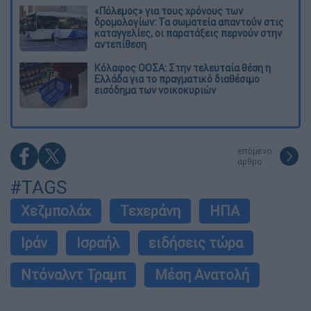
«Πόλεμος» για τους χρόνους των
δρομολογίων: Τα σωματεία απαντούν στις
καταγγελίες, οι παρατάξεις περνούν στην
αντεπίθεση
Κόλαφος ΟΟΣΑ: Στην τελευταία θέση η
Ελλάδα για το πραγματικό διαθέσιμο
εισόδημα των νοικοκυριών
επόμενο
άρθρο
#TAGS
Χεζμπολάχ
Τεχεράνη
ΗΠΑ
Ιράν
Ισραήλ
ειδήσεις τώρα
Ντόναλντ Τραμπ
Μέση Ανατολή