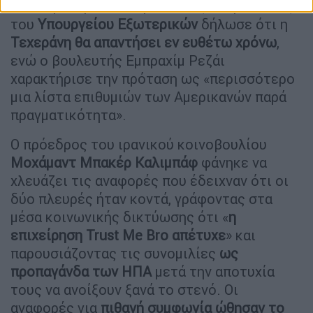
του ευρύτερου πολέμου. Ένας εκπρόσωπος
του
Υπουργείου Εξωτερικών
δήλωσε ότι η
Τεχεράνη θα απαντήσει εν ευθέτω χρόνω
,
ενώ ο βουλευτής Εμπραχίμ Ρεζάι
χαρακτήρισε την πρόταση ως «περισσότερο
μια λίστα επιθυμιών των Αμερικανών παρά
πραγματικότητα».
Ο πρόεδρος του ιρανικού κοινοβουλίου
Μοχάμαντ Μπακέρ Καλιμπάφ
φάνηκε να
χλευάζει τις αναφορές που έδειχναν ότι οι
δύο πλευρές ήταν κοντά, γράφοντας στα
μέσα κοινωνικής δικτύωσης ότι «
η
επιχείρηση Trust Me Bro απέτυχε
» και
παρουσιάζοντας τις συνομιλίες
ως
προπαγάνδα των ΗΠΑ
μετά την αποτυχία
τους να ανοίξουν ξανά το στενό. Οι
αναφορές για
πιθανή συμφωνία ώθησαν το