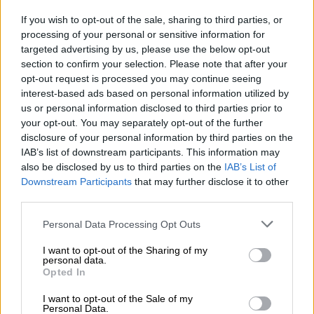
επιθέσεις στο Ιράν
- έχει επίσης υιοθετήσει
If you wish to opt-out of the sale, sharing to third parties, or
αισιόδοξο τόνο. «Θέλουν να κάνουν μια
processing of your personal or sensitive information for
συμφωνία... είναι πολύ πιθανό», δήλωσε
targeted advertising by us, please use the below opt-out
στους δημοσιογράφους στον Λευκό Οίκο την
section to confirm your selection. Please note that after your
Τετάρτη, προσθέτοντας αργότερα ότι «θα
opt-out request is processed you may continue seeing
interest-based ads based on personal information utilized by
τελειώσει γρήγορα».
us or personal information disclosed to third parties prior to
your opt-out. You may separately opt-out of the further
Η
πρόταση θα έθετε επίσημα τέλος στη
disclosure of your personal information by third parties on the
σύγκρουση
, της οποίας το ενεργό σκέλος
IAB’s list of downstream participants. This information may
ανεστάλη με την κατάπαυση του πυρός που
also be disclosed by us to third parties on the
IAB’s List of
ανακοινώθηκε στις 7 Απριλίου. Ωστόσο,
Downstream Participants
that may further disclose it to other
third parties.
αφήνει ανεκπλήρωτα βασικά αιτήματα των
ΗΠΑ
, όπως η αναστολή των πυρηνικών
Please note that this website/app uses one or more Google
Personal Data Processing Opt Outs
δραστηριοτήτων του Ιράν και η
services and may gather and store information including but
not limited to your visit or usage behaviour. You may click to
I want to opt-out of the Sharing of my
επαναλειτουργία του Στενού του Ορμούζ,
personal data.
grant or deny consent to Google and its third-party tags to
σύμφωνα με τις πηγές.
Opted In
use your data for below specified purposes in below Google
consent section.
I want to opt-out of the Sale of my
Σε ένδειξη ότι οι ΗΠΑ συνεχίζουν να ασκούν
Personal Data.