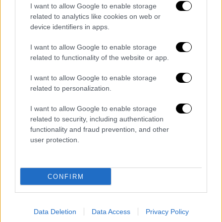
I want to allow Google to enable storage
related to analytics like cookies on web or
device identifiers in apps.
I want to allow Google to enable storage
related to functionality of the website or app.
I want to allow Google to enable storage
Τραμπ και στρατιώτες/AP
related to personalization.
Η
Χεζμπολάχ
πυροδότησε την
τελευταία
I want to allow Google to enable storage
related to security, including authentication
σύγκρουση με το Ισραήλ
, ανοίγοντας πυρ
functionality and fraud prevention, and other
προς υποστήριξη του Ιράν στις 2 Μαρτίου. Η
user protection.
παύση των ισραηλινών επιθέσεων στον
Λίβανο αποτελεί ένα ακόμη βασικό αίτημα
του Ιράν στις διαπραγματεύσεις με την
CONFIRM
Ουάσινγκτον.
Ιρανοί αξιωματούχοι
εξέφρασαν σκεπτικισμό σχετικά με την
αμερικανική πρόταση για τον τερματισμό
Data Deletion
Data Access
Privacy Policy