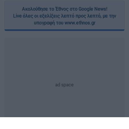
Ακολούθησε το Έθνος στο Google News!
Live όλες οι εξελίξεις λεπτό προς λεπτό, με την
υπογραφή του www.ethnos.gr