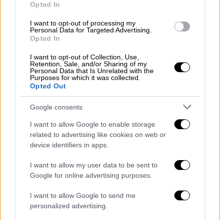
πίεση, επέβαλαν την Πέμπτη
κυρώσεις στον
Opted In
αναπληρωτή υπουργό Πετρελαίου του Ιράκ
I want to opt-out of processing my
και σε τρεις ηγέτες πολιτοφυλακών
για την
Personal Data for Targeted Advertising.
Opted In
υποτιθέμενη υποστήριξή τους προς το Ιράν.
Το
Ισραήλ, το οποίο επίσης πολεμά τη
I want to opt-out of Collection, Use,
Retention, Sale, and/or Sharing of my
Χεζμπολάχ
που υποστηρίζεται από το Ιράν
Personal Data that Is Unrelated with the
Purposes for which it was collected.
στον Λίβανο, δήλωσε την Πέμπτη ότι
Opted Out
σκότωσε
έναν διοικητή της οργάνωσης σε
αεροπορική επιδρομή
στη Βηρυτό την
Google consents
προηγούμενη μέρα -την πρώτη ισραηλινή
I want to allow Google to enable storage
επίθεση στην πρωτεύουσα του Λιβάνου από
related to advertising like cookies on web or
τότε που συμφωνήθηκε η κατάπαυση του
device identifiers in apps.
πυρός τον περασμένο μήνα.
I want to allow my user data to be sent to
Google for online advertising purposes.
I want to allow Google to send me
personalized advertising.