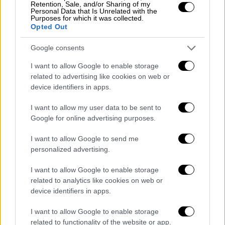
περιοχή με «μεγάλο αριθμό ευάλωτων
Retention, Sale, and/or Sharing of my
Personal Data that Is Unrelated with the
πελατών».
Purposes for which it was collected.
Opted Out
«Μετά από λίγο,
οι συνάδελφοι παρατήρησαν
ότι η κατηγορουμένη φαινόταν να έχει έναν
Google consents
πολυτελή τρόπο ζωής», σημείωσε η
I want to allow Google to enable storage
εισαγγελέας. «
Πήγαινε τακτικά σε ακριβές
related to advertising like cookies on web or
διακοπές
στο εξωτερικό και υπήρχαν και
device identifiers in apps.
άλλες ενδείξεις για υπερβολικές δαπάνες».
I want to allow my user data to be sent to
Google for online advertising purposes.
Η κα Owen πρόσθεσε ότι «λόγω των
υποψιών που προέκυψαν», η Nationwide
I want to allow Google to send me
ξεκίνησε εσωτερική έρευνα, μέσω της
personalized advertising.
οποίας
ταυτοποιήθηκαν πέντε θύματα
. Όπως
I want to allow Google to enable storage
εξήγησε, η Kershaw επεξεργαζόταν
related to analytics like cookies on web or
αναλήψεις μετρητών, αλλά κρατούσε μέρος ή
device identifiers in apps.
το σύνολο του ποσού για την ίδια.
I want to allow Google to enable storage
Σύμφωνα με την εισαγγελέα, η
related to functionality of the website or app.