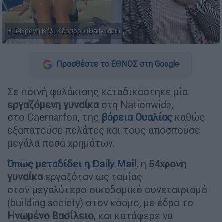
Η 54χρονη Κέλι Κέρσοου (Daily Mail)
Προσθέστε το ΕΘΝΟΣ στη Google
Σε ποινή φυλάκισης καταδικάστηκε μία
εργαζόμενη γυναίκα
στη Nationwide,
στο Caernarfon, της
βόρεια Ουαλίας
καθώς
εξαπατούσε πελάτες και τους αποσπούσε
μεγάλα ποσά χρημάτων.
Όπως μεταδίδει η Daily Mail
, η
54χρονη
γυναίκα
εργαζόταν ως ταμίας
στον μεγαλύτερο οικοδομικό συνεταιρισμό
(building society) στον κόσμο, με έδρα το
Ηνωμένο Βασίλειο
, και κατάφερε να