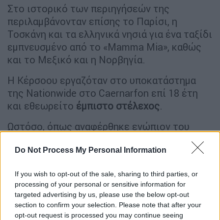
Στο ιστορικό των περιηγήσεών της
περιλαμβάνονταν επίσης το Παρίσι, η
Τοσκάνη και τα ελληνικά νησιά για ένα ταξίδι
εμπνευσμένο από το «Mamma Mia», καθώς
και το Μεξικό και η Νορβηγία.
Η Κέρσοου
εργαζόταν στο υποκατάστημα
της Nationwide στο Caernarfon επί 18 έτη
και εθεωρείτο
έμπιστο στέλεχος
.
Ωστόσο, όπως αναφέρθηκε ενώπιον του
δικαστηρίου
, η ταμίας -η οποία οδηγούσε μια
Do Not Process My Personal Information
εξατομικευμένη BMW καμπριολέ-
πραγματοποιούσε εικονικές αναλήψεις
If you wish to opt-out of the sale, sharing to third parties, or
μετρητών από λογαριασμούς ηλικιωμένων ή
processing of your personal or sensitive information for
ευάλωτων πελατών, ιδιοποιούμενη τα
targeted advertising by us, please use the below opt-out
χρήματα.
section to confirm your selection. Please note that after your
opt-out request is processed you may continue seeing