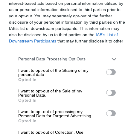
Στην 54χρονη επιβλήθηκε φυλάκιση
interest-based ads based on personal information utilized by
16 μηνών
us or personal information disclosed to third parties prior to
your opt-out. You may separately opt-out of the further
disclosure of your personal information by third parties on the
Η Κέρσοου ομολόγησε
πέντε κατηγορίες
IAB’s list of downstream participants. This information may
απάτης
κατά τα έτη 2023 και 2024, και της
also be disclosed by us to third parties on the
IAB’s List of
επιβλήθηκε ποινή φυλάκισης 16 μηνών.
Downstream Participants
that may further disclose it to other
third parties.
Ανάμεσα στα θύματά της ήταν ένας
Please note that this website/app uses one or more Google
85χρονος
, ο οποίος είχε χάσει μέρος των
Personal Data Processing Opt Outs
services and may gather and store information including but
«γνωστικών του ικανοτήτων» κατόπιν
not limited to your visit or usage behaviour. You may click to
I want to opt-out of the Sharing of my
εγκεφαλικού επεισοδίου και από τον οποίο
personal data.
grant or deny consent to Google and its third-party tags to
Opted In
απέσπασε 6.300 λίρες
. Ένας άλλος παθών,
49
use your data for below specified purposes in below Google
consent section.
ετών με μαθησιακές δυσκολίες
, έχασε 1.400
I want to opt-out of the Sale of my
Personal Data.
λίρες εξαιτίας της Κέρσοου
Opted In
Η εισαγγελέας Elen Owen ανέφερε ότι
η
I want to opt-out of processing my
Personal Data for Targeted Advertising.
Κέρσοου μετατέθηκε στο υποκατάστημα του
Opted In
Caernarfon
τον Ιούνιο του 2020, σε μια
I want to opt-out of Collection, Use,