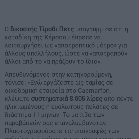
Ο
δικαστής Τίμοθι Πετς
υπογράμμισε ότι η
καταδίκη της Κέρσοου έπρεπε να
λειτουργήσει ως «αποτρεπτικό μέτρο» για
άλλους υπαλλήλους, ώστε να «αποτραπούν
άλλοι από το να πράξουν το ίδιο».
Απευθυνόμενος στην κατηγορούμενη,
τόνισε: «Ενώ εργάζεστε ως ταμίας σε
οικοδομική εταιρεία στο Caernarfon,
κλέψατε
συστηματικά 8.605 λίρες
από πέντε
ηλικιωμένους ή ευάλωτους πελάτες σε
διάστημα 11 μηνών. Το μοτίβο των
παραβάσεών σας επαναλαμβανόταν.
Πλαστογραφούσατε τις υπογραφές των
ανθρώπων ή παίρνατε την κάρτα τους για να