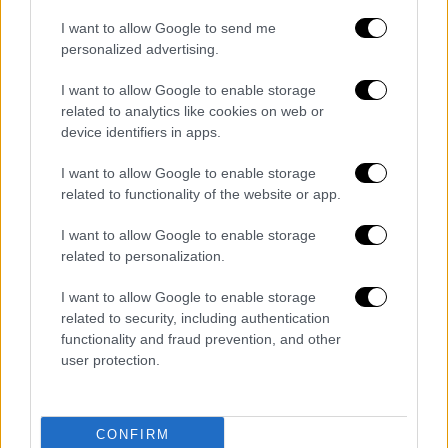
Οι μεγάλοι τραπεζικοί όμιλοι της Wall Street
επωφελήθηκαν από την αυξημένη ζήτηση για
I want to allow Google to send me
personalized advertising.
συναλλαγές, καθώς
οι επενδυτές
εγκατέλειψαν πιο ριψοκίνδυνες μετοχές και
I want to allow Google to enable storage
ομόλογα, στρέφοντας τα κεφάλαιά τους σε
related to analytics like cookies on web or
ασφαλέστερα επενδυτικά καταφύγια.
device identifiers in apps.
Παράλληλα,
οι έντονες διακυμάνσεις στις
I want to allow Google to enable storage
related to functionality of the website or app.
χρηματοπιστωτικές αγορές ενίσχυσαν ακόμη
περισσότερο τον όγκο συναλλαγών.
I want to allow Google to enable storage
related to personalization.
Όπως πρόσθεσε η Στρίτερ,
«η
μεταβλητότητα που προκάλεσε ο πόλεμος
I want to allow Google to enable storage
οδήγησε σε έκρηξη των συναλλαγών, καθώς
related to security, including authentication
functionality and fraud prevention, and other
κάποιοι επενδυτές πούλησαν μετοχές
user protection.
φοβούμενοι περαιτέρω κλιμάκωση, ενώ
άλλοι εκμεταλλεύτηκαν τη βουτιά των
τιμών για αγορές, τροφοδοτώντας ένα νέο
CONFIRM