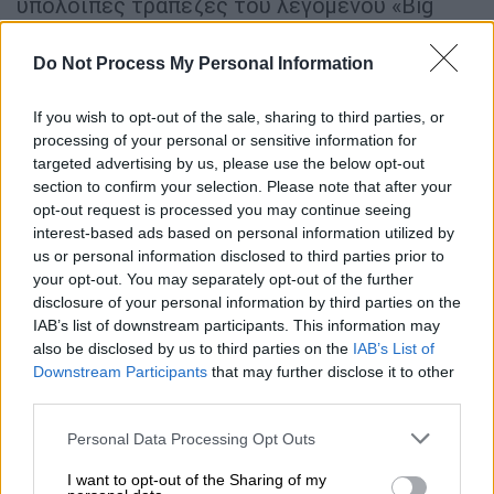
υπόλοιπες τράπεζες του λεγόμενου «Big
Six», δηλαδή στις Bank of America, Morgan
Stanley, Citigroup, Goldman Sachs και Wells
Do Not Process My Personal Information
Fargo, πέρα από την JP Morgan, καθώς όλες
κατέγραψαν σημαντική αύξηση κερδών το
If you wish to opt-out of the sale, sharing to third parties, or
processing of your personal or sensitive information for
πρώτο τρίμηνο του έτους.
targeted advertising by us, please use the below opt-out
section to confirm your selection. Please note that after your
Συνολικά, οι έξι μεγάλες τράπεζες
opt-out request is processed you may continue seeing
ανακοίνωσαν
κέρδη 47,7 δισ. δολαρίων γ
ια
interest-based ads based on personal information utilized by
το πρώτο τρίμηνο του 2026.
us or personal information disclosed to third parties prior to
your opt-out. You may separately opt-out of the further
disclosure of your personal information by third parties on the
IAB’s list of downstream participants. This information may
also be disclosed by us to third parties on the
IAB’s List of
Downstream Participants
that may further disclose it to other
third parties.
Please note that this website/app uses one or more Google
Personal Data Processing Opt Outs
services and may gather and store information including but
not limited to your visit or usage behaviour. You may click to
I want to opt-out of the Sharing of my