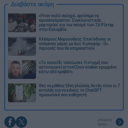
Διαβάστε ακόμη
«Ήταν πολύ σκληρό, αρχίσαμε να
προσευχόμαστε»: Συγκλονιστικές
μαρτυρίες για τον σεισμό των 7,6 Ρίχτερ
στην Κολομβία
Κλέαρχος Μαρουσάκης: Επικίνδυνες οι
επόμενες μέρες με έως 9 μποφόρ - Οι
περιοχές που θα επηρεαστούν
«Το παιχνίδι τελείωσε»: Η στιγμή που
αστυνομικοί εντοπίζουν stalker κρυμμένο
κάτω από κρεβάτι
Θες να μάθεις ξένη γλώσσα; Αυτές είναι οι 7
εντολές για να κάνεις το ChatGPT
προσωπικό σου καθηγητή
επόμενο
άρθρο