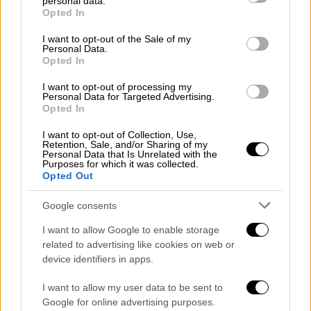
personal data.
grant or deny consent to Google and its third-party tags to
Opted In
use your data for below specified purposes in below Google
consent section.
I want to opt-out of the Sale of my
Personal Data.
Opted In
I want to opt-out of processing my
Personal Data for Targeted Advertising.
Opted In
I want to opt-out of Collection, Use,
Retention, Sale, and/or Sharing of my
Personal Data that Is Unrelated with the
Purposes for which it was collected.
Opted Out
«Οι ιδιαίτερα υψηλοί όγκοι συναλλαγών
Google consents
ευνόησαν τις επενδυτικές τράπεζες, κυρίως
τη Morgan Stanley και τη Goldman Sachs»,
I want to allow Google to enable storage
δήλωσε η επικεφαλής στρατηγικής
related to advertising like cookies on web or
device identifiers in apps.
επενδύσεων της Wealth Club, Σουζάνα
Στρίτερ.
I want to allow my user data to be sent to
Google for online advertising purposes.