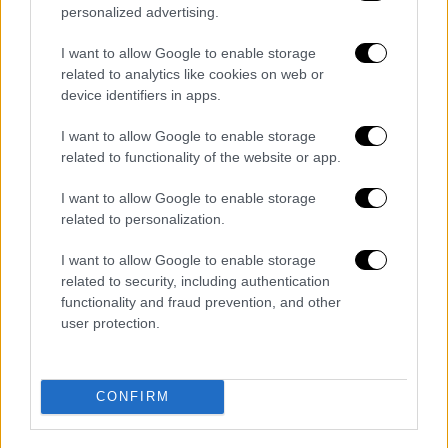
Υγείας Μόνικα Γκαρσία.
personalized advertising.
Καθησυχαστικός ο ΠΟΥ
I want to allow Google to enable storage
related to analytics like cookies on web or
device identifiers in apps.
Σε μήνυμά του προς τους κατοίκους της
Τενερίφης το Σάββατο,
ο γενικός
I want to allow Google to enable storage
διευθυντής του ΠΟΥ, Τέντρος Αντανόμ
related to functionality of the website or app.
Γκεμπρεγέσους, αναφέρθηκε στις ανησυχίες
I want to allow Google to enable storage
για τον κίνδυνο εξάπλωσης
.
related to personalization.
«Ο πόνος του 2020 είναι ακόμη πραγματικός
I want to allow Google to enable storage
και δεν τον υποτιμώ ούτε στιγμή. Όμως
related to security, including authentication
χρειάζεται να με ακούσετε καθαρά: αυτό δεν
functionality and fraud prevention, and other
είναι άλλο ένα COVID.
Ο τρέχων κίνδυνος για
user protection.
τη δημόσια υγεία από τον χανταϊό παραμένει
χαμηλός.
Οι συνάδελφοί μου κι εγώ το
CONFIRM
έχουμε δηλώσει κατηγορηματικά και το
επαναλαμβάνω τώρα και σε εσάς».