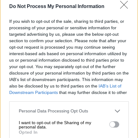
δήλωσε το Σάββατο η Δρ. Maria Van
Do Not Process My Personal Information
Kerkhove, επικεφαλής ετοιμότητας για
επιδημίες και πανδημίες του ΠΟΥ, σε μια
If you wish to opt-out of the sale, sharing to third parties, or
processing of your personal or sensitive information for
προσπάθεια να καθησυχαστούν οι ντόπιοι, οι
targeted advertising by us, please use the below opt-out
οποίοι... «έτρεμαν» την άφιξη του πλοίου.
section to confirm your selection. Please note that after your
opt-out request is processed you may continue seeing
interest-based ads based on personal information utilized by
us or personal information disclosed to third parties prior to
your opt-out. You may separately opt-out of the further
disclosure of your personal information by third parties on the
IAB’s list of downstream participants. This information may
also be disclosed by us to third parties on the
IAB’s List of
video
Downstream Participants
that may further disclose it to other
third parties.
Please note that this website/app uses one or more Google
Personal Data Processing Opt Outs
services and may gather and store information including but
not limited to your visit or usage behaviour. You may click to
I want to opt-out of the Sharing of my
personal data.
Συνεχίζει για Ολλανδία, απολύμανση
grant or deny consent to Google and its third-party tags to
Opted In
use your data for below specified purposes in below Google
στο Ρότερνταμ