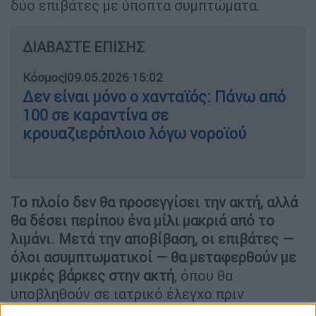
δύο επιβάτες με ύποπτα συμπτώματα.
ΔΙΑΒΑΣΤΕ ΕΠΙΣΗΣ
Κόσμος
|
09.05.2026 15:02
Δεν είναι μόνο ο χανταϊός: Πάνω από
100 σε καραντίνα σε
κρουαζιερόπλοιο λόγω νοροϊού
Το πλοίο δεν θα προσεγγίσει την ακτή, αλλά
θα δέσει περίπου ένα μίλι μακριά από το
λιμάνι. Μετά την αποβίβαση, οι επιβάτες —
όλοι ασυμπτωματικοί — θα μεταφερθούν με
μικρές βάρκες στην ακτή
, όπου θα
υποβληθούν σε ιατρικό έλεγχο πριν
επιβιβαστούν σε πτήσεις επαναπατρισμού,