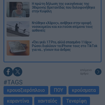
Η πρώτη δήλωση της οικογένειας της
38χρονης Βρετανίδας που δολοφονήθηκε
στην Κυψέλη
Ντύθηκε «Χάρος», ανέβηκε στην οροφή
νοσοκομείου και κοιτούσε επίμονα τους
ασθενείς
«Όχι γκέι 17 Pro, αλλά σπασμένο 11άρι»:
Ρώσοι διαλύουν τα iPhone τους στο TikTok
για να... γίνουν πιο άνδρες
επόμενο
άρθρο
#TAGS
κρουαζιερόπλοιο
ΠΟΥ
κρούσματα
καραντίνα
χανταϊός
Τενερίφη