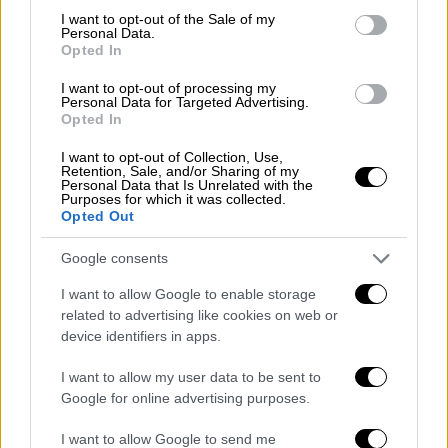
consent section.
I want to opt-out of the Sale of my
Personal Data.
Οι κυβερνήσεις των ΗΠΑ, της Ισπανίας, του
Opted In
Ηνωμένου Βασιλείου και της Γαλλίας έχουν
I want to opt-out of processing my
προετοιμαστεί για την επιστροφή των
Personal Data for Targeted Advertising.
υπηκόων τους που βρίσκονται στο πλοίο και
Opted In
για την καραντίνα ή απομόνωσή τους.
I want to opt-out of Collection, Use,
Retention, Sale, and/or Sharing of my
Το MV Hondius, που ανήκει σε ολλανδική
Personal Data that Is Unrelated with the
Purposes for which it was collected.
εταιρεία, μαζί με μέρος του πληρώματος και
Opted Out
τις αποσκευές των επιβατών,
θα συνεχίσει
Google consents
το πενθήμερο ταξίδι του προς το Ρότερνταμ
της Ολλανδίας
, σύμφωνα με την εταιρεία
I want to allow Google to enable storage
κρουαζιέρων Oceanwide Expeditions.
related to advertising like cookies on web or
device identifiers in apps.
Η σορός ενός ατόμου που πέθανε πάνω στο
I want to allow my user data to be sent to
πλοίο θα παραμείνει στο πλοίο, το οποίο θα
Google for online advertising purposes.
υποβληθεί σε διαδικασία απολύμανσης στην
Ολλανδία
, δήλωσε η Ισπανίδα υπουργός
I want to allow Google to send me