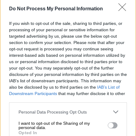
έγινε ένεση με θανατηφόρο διάλυμα, για τη
δολοφονία
της Λόρας Λι Κρέιν, 77χρονης
Do Not Process My Personal Information
συνταξιούχου καθηγήτριας πανεπιστημίου,
If you wish to opt-out of the sale, sharing to third parties, or
το μακρινό 2004.
processing of your personal or sensitive information for
targeted advertising by us, please use the below opt-out
ΔΙΑΒΑΣΤΕ ΕΠΙΣΗΣ
section to confirm your selection. Please note that after your
opt-out request is processed you may continue seeing
interest-based ads based on personal information utilized by
Κόσμος
|
14.05.2026 23:19
us or personal information disclosed to third parties prior to
Ιατρικό σκάνδαλο στην Ελβετία:
your opt-out. You may separately opt-out of the further
Καρδιοχειρουργός συνδέεται με
disclosure of your personal information by third parties on the
πάνω από 70 θανάτους ασθενών
IAB’s list of downstream participants. This information may
also be disclosed by us to third parties on the
IAB’s List of
Downstream Participants
that may further disclose it to other
third parties.
Με τα τελευταία του λόγια, ο Μπέσμπι
Please note that this website/app uses one or more Google
Personal Data Processing Opt Outs
ζήτησε συγγνώμη από την οικογένειά του
services and may gather and store information including but
not limited to your visit or usage behaviour. You may click to
I want to opt-out of the Sharing of my
και συγχώρεση από αυτήν του θύματος.
personal data.
grant or deny consent to Google and its third-party tags to
Opted In