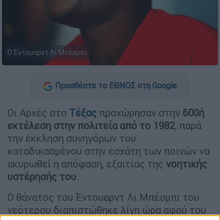
O Έντουαρντ Λι Μπέσμπι
Προσθέστε το ΕΘΝΟΣ στη Google
Οι Αρχές στο
Τέξας
προχώρησαν στην
600ή
εκτέλεση στην πολιτεία από το 1982
, παρά
την έκκληση συνηγόρων του
καταδικασμένου στην εσχάτη των ποινών να
ακυρωθεί η απόφαση, εξαιτίας της
νοητικής
υστέρησής του
.
Ο θάνατος του Έντουαρντ Λι Μπέσμπι του
νεότερου διαπιστώθηκε λίγη ώρα αφού του