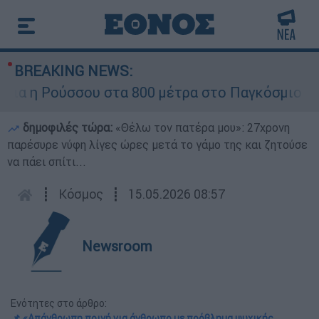
BREAKING NEWS:
 η Ρούσσου στα 800 μέτρα στο Παγκόσμιο Πρωτ
δημοφιλές τώρα:
«Θέλω τον πατέρα μου»: 27χρονη
παρέσυρε νύφη λίγες ώρες μετά το γάμο της και ζητούσε
να πάει σπίτι...
┋
Κόσμος
┋
15.05.2026 08:57
Newsroom
Ενότητες στο άρθρο:
📌 «Απάνθρωπη ποινή για άνθρωπο με πρόβλημα ψυχικής