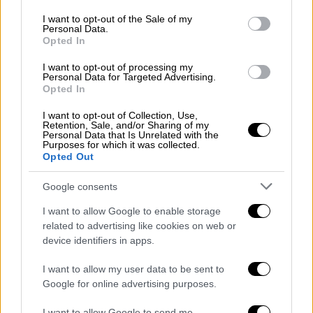
use your data for below specified purposes in below Google
«Η Λόρα Λι Κρέιν ήταν αξιαγάπητη, δεν ήθελα
consent section.
I want to opt-out of the Sale of my
ποτέ να της κάνω κακό. Είμαι αληθινά
Personal Data.
συντετριμμένος».
Opted In
I want to opt-out of processing my
«Απάνθρωπη ποινή για άνθρωπο με
Personal Data for Targeted Advertising.
πρόβλημα ψυχικής υγείας»
Opted In
I want to opt-out of Collection, Use,
Η υπεράσπιση του Έντουαρντ Λι Μπέσμπι
Retention, Sale, and/or Sharing of my
Personal Data that Is Unrelated with the
προσπάθησε να εμποδίσει την εκτέλεση της
Purposes for which it was collected.
ποινής, επιχειρηματολογώντας πως ο
Opted Out
άνδρας παρουσίαζε νοητική υστέρηση και
Google consents
κατά συνέπεια δεν ήταν ικανός να
εκτελεστεί, χαρακτηρίζοντας την ποινή
I want to allow Google to enable storage
related to advertising like cookies on web or
«
απάνθρωπη και ασυνήθιστη για άνθρωπο με
device identifiers in apps.
πρόβλημα ψυχικής υγείας
», κάτι που
απαγορεύει το Σύνταγμα των ΗΠΑ.
I want to allow my user data to be sent to
Google for online advertising purposes.
Το ομοσπονδιακό Ανώτατο Δικαστήριο, στο
I want to allow Google to send me