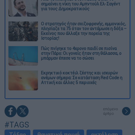
σημαίνει η νίκη του Αμπντούλ Ελ-Σαγέντ
για τους Δημοκρατικούς
O στρατηγός ήταν σχιζοφρενής, εμμονικός,
πλησίαζε τα 75 όταν τον αντάμωσε η δόξα –
Εκείνος που άλλαξε την πορεία της
Ιστορίας!
Πώς πνίγηκε το 4χρονο παιδί σε πισίνα
στην Πάρο: Οι γονείς ήταν στη θάλασσα, ο
μπάρμαν έπεσε να το σώσει
Εκρηκτικό κοκτέιλ ζέστης και ισχυρών
ανέμων σήμερα: Σε κατάσταση Red Code η
Αττική και άλλες 5 περιοχές
επόμενο
άρθρο
#TAGS
Τέξας
θανατική ποινή
εκτέλεση