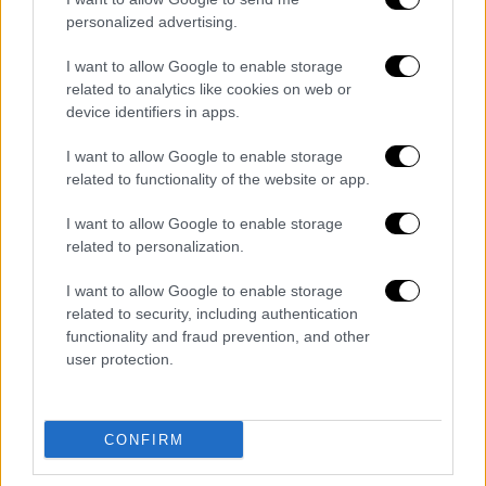
οποίο κυριαρχούν συντηρητικοί δικαστές,
personalized advertising.
απέρριψε την προσφυγή της υπεράσπισης
και ακύρωσε την αναστολή της εκτέλεσης
I want to allow Google to enable storage
που είχε αποφασίσει κατώτερο δικαστήριο.
related to analytics like cookies on web or
device identifiers in apps.
Με την εκτέλεση αυτή έφθασαν τις 12 ο
αριθμός αυτών που έχουν γίνει από την αρχή
I want to allow Google to enable storage
related to functionality of the website or app.
της χρονιάς στις ΗΠΑ.
I want to allow Google to enable storage
Ο Έντουαρντ Λι Μπέσμπι είναι ο 600ός
related to personalization.
κρατούμενος που εκτελέστηκε στο Τέξας
από το 1982, τη χρονιά που η πολιτεία αυτή
I want to allow Google to enable storage
related to security, including authentication
κατέστησε εκ νέου δυνατή την επιβολή της
functionality and fraud prevention, and other
εσχάτης των ποινών.
user protection.
Το Τέξας είναι η αμερικανική πολιτεία που
καταφεύγει περισσότερο από οποιαδήποτε
CONFIRM
άλλη στην θανατική ποινή
. Στην πελώρια
πολιτεία αυτή γίνεται το ένα τρίτο των