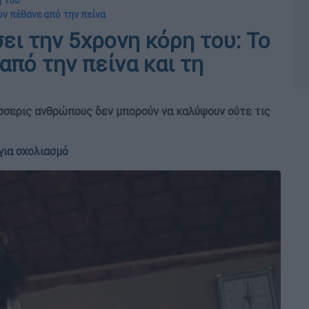
η του
ών πέθανε από την πείνα
ι την 5χρονη κόρη του: Το
από την πείνα και τη
σσερις ανθρώπους δεν μπορούν να καλύψουν ούτε τις
για σχολιασμό