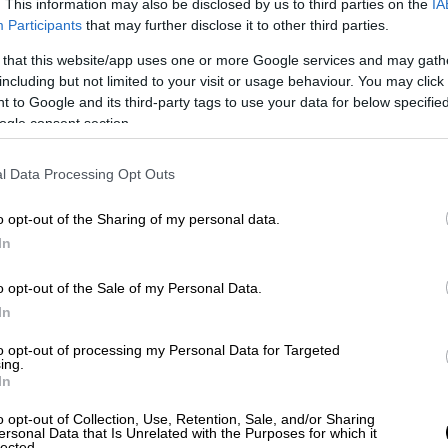
. This information may also be disclosed by us to third parties on the
IA
Participants
that may further disclose it to other third parties.
δουλειάς τις τελευταίες έξι εβδομάδες,
με
3 δολάρια) την ημέρα.
 that this website/app uses one or more Google services and may gath
including but not limited to your visit or usage behaviour. You may click 
σμένα
τρεις συνεχόμενες νύχτες
. Η γυναίκα
 to Google and its third-party tags to use your data for below specifi
ogle consent section.
μου. Έτσι αναγκάστηκα να ζητιανέψω χρήματα
ρι», λέει.
l Data Processing Opt Outs
»
o opt-out of the Sharing of my personal data.
In
ριοχές που έχουν πληγεί περισσότερο. Οι
o opt-out of the Sale of my Personal Data.
ου δεν είχαν φάει για δύο μέρες», λέει ο
In
νιωσα ότι έπρεπε να αυτοκτονήσω.
Αλλά
to opt-out of processing my Personal Data for Targeted
ό την οικογένειά μου; Έτσι βρίσκομαι εδώ
ing.
In
o opt-out of Collection, Use, Retention, Sale, and/or Sharing
πει πολλές λέξεις πριν ξεσπάσει σε
ersonal Data that Is Unrelated with the Purposes for which it
lected.