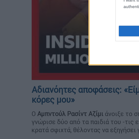
authenti
Αδιανόητες αποφάσεις: «Εί
κόρες μου»
Ο
Αμπντούλ Ρασίντ Αζίμι
άνοιξε το σ
γνώρισε δύο από τα παιδιά του -τις
κρατά σφιχτά, θέλοντας να εξηγήσει 