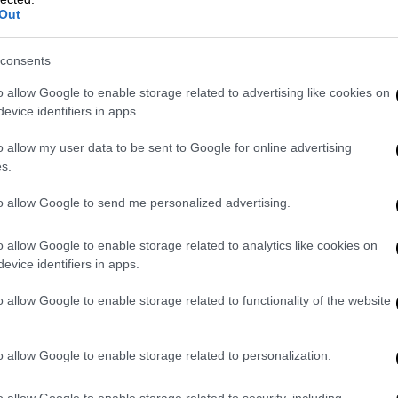
. Τα μεγαλύτερα παιδιά μου πέθαναν, οπότε
Out
οικογένειά μου. Αλλά είμαι γέρος και
ά», λέει.
consents
και ο ιδιοκτήτες αρχίζει να μοιράζει
o allow Google to enable storage related to advertising like cookies on
evice identifiers in apps.
πτα έχει όλο εξαφανιστεί. Ξαφνικά, νέος
άχνει έναν εργάτη για να κουβαλήσει
o allow my user data to be sent to Google for online advertising
νω του.
s.
υ BBC βρισκόντουσαν εκεί, μόνο τρεις
to allow Google to send me personalized advertising.
o allow Google to enable storage related to analytics like cookies on
evice identifiers in apps.
o allow Google to enable storage related to functionality of the website
o allow Google to enable storage related to personalization.
o allow Google to enable storage related to security, including