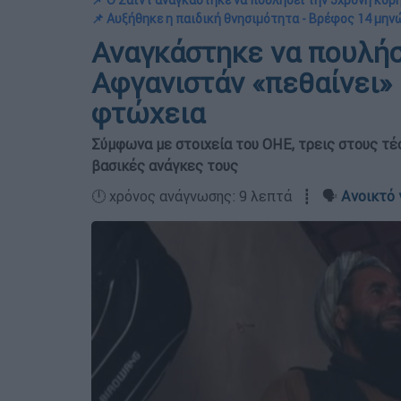
📌 Ο Σαΐντ αναγκάστηκε να πουλήσει την 5χρονη κόρ
📌 Αυξήθηκε η παιδική θνησιμότητα - Βρέφος 14 μην
Αναγκάστηκε να πουλήσε
Αφγανιστάν «πεθαίνει» 
φτώχεια
Σύμφωνα με στοιχεία του ΟΗΕ, τρεις στους τέ
βασικές ανάγκες τους
🕛 χρόνος ανάγνωσης: 9 λεπτά ┋ 🗣️
Ανοικτό 