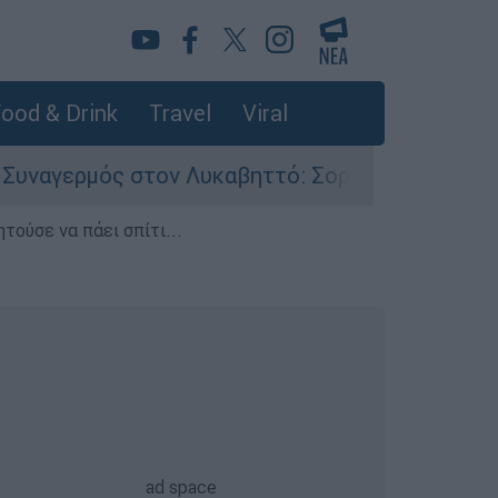
ood & Drink
Travel
Viral
στον Λυκαβηττό: Σορός σε προχωρημένη σήψη ε
τούσε να πάει σπίτι...