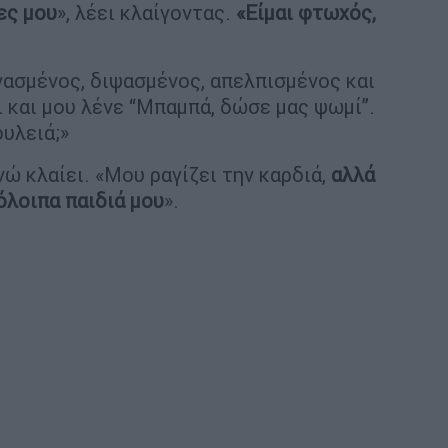
ες μου
», λέει κλαίγοντας.
«Είμαι φτωχός,
ινασμένος, διψασμένος, απελπισμένος και
 και μου λένε “Μπαμπά, δώσε μας ψωμί”.
ουλειά;»
νώ κλαίει. «Μου ραγίζει την καρδιά,
αλλά
όλοιπα παιδιά μου
».