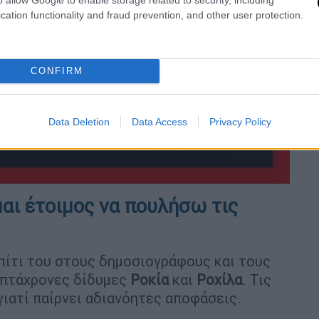
cation functionality and fraud prevention, and other user protection.
video
CONFIRM
Data Deletion
Data Access
Privacy Policy
μαι έτοιμος να πουλήσω τις
πίτι του στους δημοσιογράφους και τους
 επτάχρονες δίδυμες
Ροκία
και
Ροχίλα
. Τις
γιατί παίρνει αδιανόητες αποφάσεις.