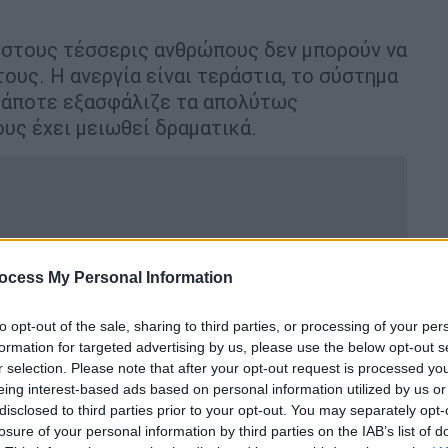
 στους τέσσερις ανθρώπους δεν μπορούν να
ους. Η ανεργία είναι τεράστια, το σύστημα
 κάποτε εξασφάλιζε τα απολύτως
υς έχει μειωθεί δραματικά.
εση στο Ιράν - «Υπάρχουν καλές
ocess My Personal Information
to opt-out of the sale, sharing to third parties, or processing of your per
formation for targeted advertising by us, please use the below opt-out s
r selection. Please note that after your opt-out request is processed y
α
πείνας
-
ρεκόρ
, με 4,7 εκατομμύρια
eing interest-based ads based on personal information utilized by us or
δέκατο του πληθυσμού- να βρίσκονται ένα
disclosed to third parties prior to your opt-out. You may separately opt-
losure of your personal information by third parties on the IAB’s list of