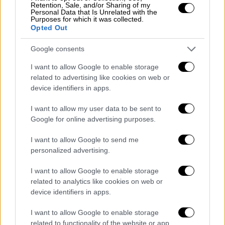
να στηριχθεί και να διατηρηθεί η δημοκρατία,
Retention, Sale, and/or Sharing of my
Personal Data that Is Unrelated with the
η ειρήνη και η ευημερία ως υπόσχεση προς
Purposes for which it was collected.
Opted Out
τους πολίτες της Ευρωπαϊκής Ένωσης.
Η Μέρκελ τόνισε την απειλή για τη
Google consents
δημοκρατία που θέτουν τα μέσα κοινωνικής
I want to allow Google to enable storage
δικτύωσης,
«όπου ξαφνικά τα γεγονότα δεν
related to advertising like cookies on web or
device identifiers in apps.
είναι πλέον γεγονότα»
. Αυτό, είπε, θέτει σε
κίνδυνο τα θεμέλια του Διαφωτισμού.
I want to allow my user data to be sent to
Google for online advertising purposes.
Ποιοι άλλοι διακρίθηκαν
I want to allow Google to send me
Τιμές απονεμήθηκαν σε
20 προσωπικότητες,
personalized advertising.
κυρίως σε πρώην ηγέτες χωρών της ΕΕ και
θεσμών όπως της Ευρωπαϊκής Κεντρικής
I want to allow Google to enable storage
related to analytics like cookies on web or
Τράπεζας και του ΝΑΤΟ.
device identifiers in apps.
Μέλη του Ευρωπαϊκού Τάγματος Αξίας
I want to allow Google to enable storage
ορίστηκαν επίσης
προσωπικότητες από μη
related to functionality of the website or app.