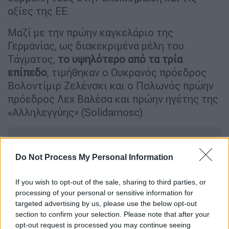
αξίες της ΕΕ.
Μαζί με την πρώην καγκελάριο της
Γερμανίας, ως διακεκριμένα μέλη του
Τάγματος,
το υψηλότερο από τα τρία
επίπεδο
, τιμήθηκαν ο Ουκρανός πρόεδρος
Βολοντίμιρ Ζελένσκι και ο Πολωνός πρώην
πρόεδρος Λεχ Βαλέσα και πρώην ηγέτης της
«Αλληλεγγύης» (Solidarnosc).
ΔΙΑΒΑΣΤΕ ΕΠΙΣΗΣ
Do Not Process My Personal Information
Κόσμος
|
19.05.2026 18:44
Ο Τραμπ σφίγγει τον κλοιό γύρω από
If you wish to opt-out of the sale, sharing to third parties, or
το Ιράν: Η νέα διορία και οι απειλές
processing of your personal or sensitive information for
χτυπημάτων - «Είναι δημοφιλής ο
targeted advertising by us, please use the below opt-out
section to confirm your selection. Please note that after your
πόλεμος»
opt-out request is processed you may continue seeing