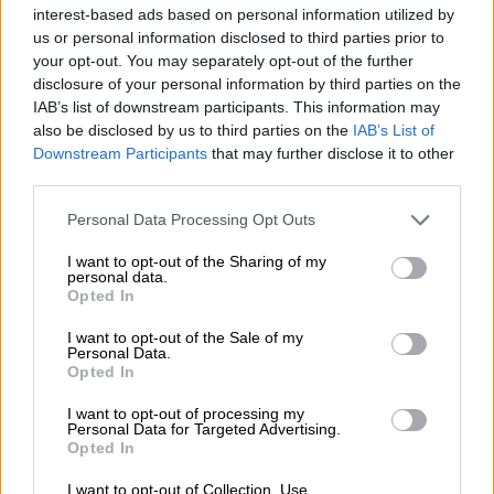
interest-based ads based on personal information utilized by
us or personal information disclosed to third parties prior to
Κόσμος
|
19.05.2026 19:24
your opt-out. You may separately opt-out of the further
Ο γιος του ιδρυτή της Mango έδωσε
disclosure of your personal information by third parties on the
εγγύηση 1 εκατ. ευρώ για να μην μπει
IAB’s list of downstream participants. This information may
φυλακή για τον θάνατο του πατέρα
also be disclosed by us to third parties on the
IAB’s List of
του
Downstream Participants
that may further disclose it to other
third parties.
Please note that this website/app uses one or more Google
Personal Data Processing Opt Outs
services and may gather and store information including but
Ο Βαλέσα παρευρέθηκε επίσης στην τελετή
not limited to your visit or usage behaviour. You may click to
I want to opt-out of the Sharing of my
personal data.
grant or deny consent to Google and its third-party tags to
στο Στρασβούργο, αλλά ο Ζελένσκι δεν ήταν
Opted In
use your data for below specified purposes in below Google
παρών.
consent section.
I want to opt-out of the Sale of my
Personal Data.
Οι δηλώσεις της Μέρκελ
Opted In
Στην ομιλία της, η Μέρκελ προειδοποίησε
I want to opt-out of processing my
Personal Data for Targeted Advertising.
τους ευρωβουλευτές στο Στρασβούργο ότι
Opted In
η δημοκρατία βρίσκεται υπό πίεση
. Κάλεσε
I want to opt-out of Collection, Use,