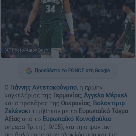
(AP Photo/Aaron Gash)
Προσθέστε το ΕΘΝΟΣ στη Google
Ο
Γιάννης Αντετοκούνμπο
, η πρώην
καγκελάριος της
Γερμανίας
,
Άγγελα Μέρκελ
και ο πρόεδρος της
Ουκρανίας
,
Βολοντίμιρ
Ζελένσκι
τιμήθηκαν με το
Ευρωπαϊκό Τάγμα
Αξίας
από το
Ευρωπαϊκό Κοινοβούλιο
σήμερα Τρίτη (19/05), για τη σημαντική
συμβολή τους στην ολοκλήρωση και τις