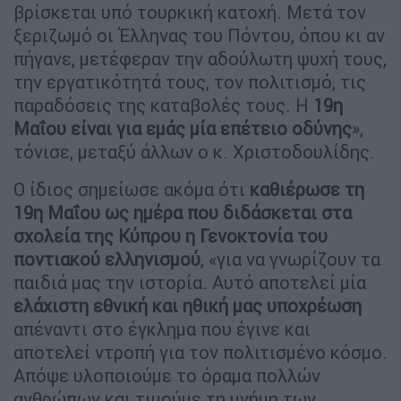
βρίσκεται υπό τουρκική κατοχή. Μετά τον
ξεριζωμό οι Έλληνας του Πόντου, όπου κι αν
πήγανε, μετέφεραν την αδούλωτη ψυχή τους,
την εργατικότητά τους, τον πολιτισμό, τις
παραδόσεις της καταβολές τους. Η
19η
Μαΐου είναι για εμάς μία επέτειο οδύνης
»,
τόνισε, μεταξύ άλλων ο κ. Χριστοδουλίδης.
Ο ίδιος σημείωσε ακόμα ότι
καθιέρωσε τη
19η Μαΐου ως ημέρα που διδάσκεται στα
σχολεία της Κύπρου η Γενοκτονία του
ποντιακού ελληνισμού
, «για να γνωρίζουν τα
παιδιά μας την ιστορία. Αυτό αποτελεί μία
ελάχιστη εθνική και ηθική μας υποχρέωση
απέναντι στο έγκλημα που έγινε και
αποτελεί ντροπή για τον πολιτισμένο κόσμο.
Απόψε υλοποιούμε το όραμα πολλών
ανθρώπων και τιμούμε τη μνήμη των