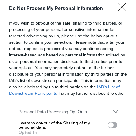
«Νίκος Καπετανίδης», μέλη του οποίου
Do Not Process My Personal Information
ταξίδεψαν στην Κύπρο για τριήμερες
εκδηλώσεις
για τη Γενοκτονία του
If you wish to opt-out of the sale, sharing to third parties, or
ποντιακού ελληνισμού, οι οποίες
processing of your personal or sensitive information for
τελέστηκαν υπό την αιγίδα του Προέδρου
targeted advertising by us, please use the below opt-out
της Κυπριακής Δημοκρατίας, Νίκου
section to confirm your selection. Please note that after your
opt-out request is processed you may continue seeing
Χριστοδουλίδη, ο Γιώργος Γεωργιάδης
interest-based ads based on personal information utilized by
συνδύασε τα θύματα της με αγωνιστές της
us or personal information disclosed to third parties prior to
ΕΟΚΑ
.
your opt-out. You may separately opt-out of the further
disclosure of your personal information by third parties on the
«Σήμερα
ενώνεται ο Πόντος με την Κύπρο
.
IAB’s list of downstream participants. This information may
Είναι εδώ η εικόνα του Αγίου Γεωργίου
also be disclosed by us to third parties on the
IAB’s List of
Downstream Participants
that may further disclose it to other
Περιστερεώτα, που
ήρθε από την
third parties.
Τραπεζούντα του Πόντου
και μαζί της ήρθαν
οι 353.000 ψυχές των προγόνων μας, οι
Please note that this website/app uses one or more Google
Personal Data Processing Opt Outs
services and may gather and store information including but
οποίες
ανταμώνουν με τους νεκρούς
not limited to your visit or usage behaviour. You may click to
I want to opt-out of the Sharing of my
αγωνιστές της ΕΟΚΑ
και τους
χιλιάδες
personal data.
grant or deny consent to Google and its third-party tags to
Opted In
νεκρούς και αγνοούμενους των γεγονότων
use your data for below specified purposes in below Google