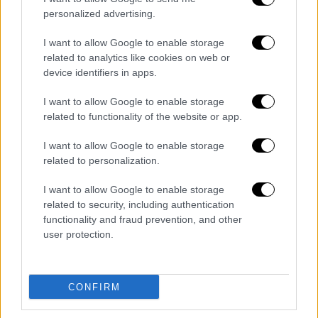
έχουν γίνει πολλές δράσεις που συνδέουν
personalized advertising.
τον Πόντο με την Κύπρο,
δύο περιοχές που
γνώρισαν τον πόνο και τον ξεριζωμό
. Το
I want to allow Google to enable storage
μνημείο πλέον θα αποτελεί τόπο
related to analytics like cookies on web or
device identifiers in apps.
προσκυνήματος,
μία αιώνια υπόκλιση στα
θύματα
», σημείωσε ο δήμαρχος Παραλιμνίου.
I want to allow Google to enable storage
related to functionality of the website or app.
I want to allow Google to enable storage
related to personalization.
I want to allow Google to enable storage
related to security, including authentication
functionality and fraud prevention, and other
user protection.
CONFIRM
Εικόνα από το άναμμα του Βωμού της Μνήμης (Ρωμανός
Κοντογιαννίδης)