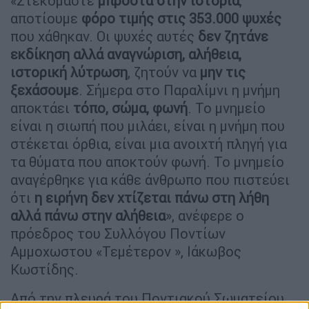
«Στεκόμαστε
μπροστά στην ιστορία
,
αποτίουμε
φόρο τιμής στις 353.000 ψυχές
που χάθηκαν. Οι ψυχές αυτές
δεν ζητάνε
εκδίκηση αλλά αναγνώριση, αλήθεια,
ιστορική λύτρωση
, ζητούν να
μην τις
ξεχάσουμε
. Σήμερα στο Παραλίμνι η μνήμη
αποκτάει
τόπο, σώμα, φωνή
. Το μνημείο
είναι η σιωπή που μιλάει, είναι η μνήμη που
στέκεται όρθια, είναι μια ανοιχτή πληγή για
τα θύματα που αποκτούν φωνή. Το μνημείο
αναγέρθηκε για κάθε άνθρωπο που πιστεύει
ότι
η ειρήνη δεν χτίζεται πάνω στη λήθη
αλλά πάνω στην αλήθεια
», ανέφερε ο
πρόεδρος του Συλλόγου Ποντίων
Αμμοχωστου «Τεμέτερον », Ιάκωβος
Κωστίδης.
Από την πλευρά του Ποντιακού Σωματείου