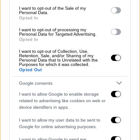
του 1974
. Η Τουρκία, όπως κάθε χρόνο, έτσι
consent section.
I want to opt-out of the Sale of my
Personal Data.
και φέτος με ανακοινώσεις της
διέπραξε
Opted In
ύβρις για τα θύματα
και
διαστρέβλωσε την
πραγματικότητα
. Θα είμαστε πάντοτε
I want to opt-out of processing my
Personal Data for Targeted Advertising.
βιγλάτορες και φύλακες της μνήμης
, θα
Opted In
είμαστε πάντοτε
πιστοί στο χρέος
», τόνισε
I want to opt-out of Collection, Use,
ο κ. Γεωργιάδης.
Retention, Sale, and/or Sharing of my
Personal Data that Is Unrelated with the
Purposes for which it was collected.
Για μνημείο αφιερωμένο στις 353.000 ψυχές
Opted Out
που
μαρτύρησαν και σφαγιάστηκαν
, για έναν
Google consents
φάρο μνήμης που ενώνει το Παραλίμνι με
την Τραπεζούντα, την Παναγία Σουμελά και
I want to allow Google to enable storage
με
κάθε τόπο που αναπνέει ο ποντιακός
related to advertising like cookies on web or
device identifiers in apps.
ελληνισμός
, έκανε λόγο ο δήμαρχος
Παραλιμνίου - Δερύνειας, Γιώργος
I want to allow my user data to be sent to
Νικολέτος. «Το μνημείο μαρτυρά ότι
η μνήμη
Google for online advertising purposes.
αποτελεί χρέος κάθε γενιάς
. Στο Παραλίμνι
I want to allow Google to send me