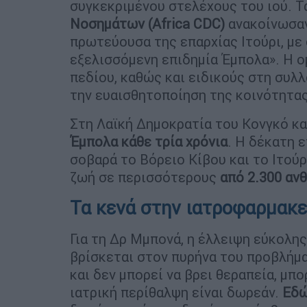
συγκεκριμένου στελέχους του ιού. 
Νοσημάτων (Africa CDC)
ανακοίνωσα
πρωτεύουσα της επαρχίας Ιτούρι, με
εξελισσόμενη επιδημία Έμπολα». Η 
πεδίου, καθώς και ειδικούς στη συλλ
την ευαισθητοποίηση της κοινότητας
Στη Λαϊκή Δημοκρατία του Κονγκό κ
Έμπολα κάθε τρία χρόνια
. Η δέκατη 
σοβαρά το Βόρειο Κίβου και το Ιτούρ
ζωή σε περισσότερους
από 2.300 αν
Τα κενά στην ιατροφαρμακ
Για τη Δρ Μμπονά, η έλλειψη εύκολη
βρίσκεται στον πυρήνα του προβλήμ
και δεν μπορεί να βρει θεραπεία, μπο
ιατρική περίθαλψη είναι δωρεάν.
Εδώ