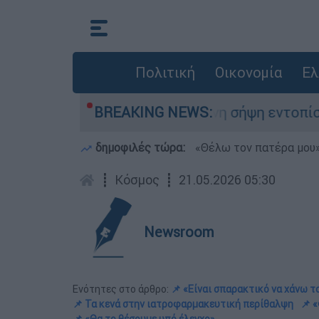
Πολιτική
Οικονομία
Ελ
ρός σε προχωρημένη σήψη εντοπίστηκε κοντά σ
BREAKING NEWS:
δημοφιλές τώρα:
«Θέλω τον πατέρα μου»:
┋
Κόσμος
┋
21.05.2026 05:30
Newsroom
Ενότητες στο άρθρο:
📌 «Είναι σπαρακτικό να χάνω τ
📌 Τα κενά στην ιατροφαρμακευτική περίθαλψη
📌 