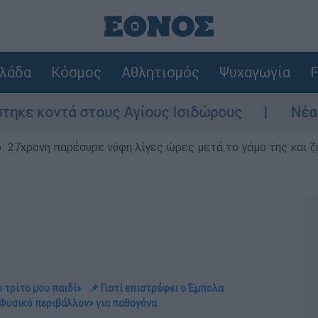
λάδα
Κόσμος
Αθλητισμός
Ψυχαγωγία
F
τους Αγίους Ισιδώρους
Νέα ένταση στα Σ
 27χρονη παρέσυρε νύφη λίγες ώρες μετά το γάμο της και ζη
ο τρίτο μου παιδί»
📌 Γιατί επιστρέφει ο Έμπολα
«Φυσικό περιβάλλον» για παθογόνα