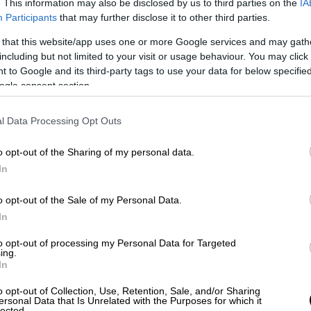
ήρθατε στο Ισραήλ»
. This information may also be disclosed by us to third parties on the
IA
Participants
that may further disclose it to other third parties.
 that this website/app uses one or more Google services and may gath
including but not limited to your visit or usage behaviour. You may click 
μοκρατίας του Κονγκό, το
Μουνγκουάλου
 to Google and its third-party tags to use your data for below specifi
τα πρώτα κρούσματα αυτής της έξαρσης του
ogle consent section.
κάτοικος της Γκόμα, στη Λαϊκή Δημοκρατία
χειριστεί την απώλεια της
15χρονης κόρης
l Data Processing Opt Outs
ια μεταλλευτική πόλη στο ανατολικό τμήμα
o opt-out of the Sharing of my personal data.
In
το τρίτο μου παιδί»
o opt-out of the Sale of my Personal Data.
In
ευταίούς θανάτους που συνδέονται με τον
ντιμέτωπη με ακόμα μία έξαρση του ιού -
τη
to opt-out of processing my Personal Data for Targeted
ing.
νια
.
In
μου παιδί
στην καλύτερη ηλικία των νιάτων
o opt-out of Collection, Use, Retention, Sale, and/or Sharing
ersonal Data that Is Unrelated with the Purposes for which it
, του οποίου το όνομα έχει αλλάξει για την
lected.