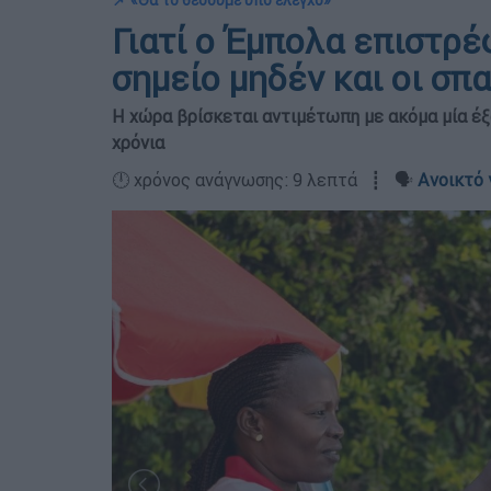
📌 «Θα το θέσουμε υπό έλεγχο»
Γιατί ο Έμπολα επιστρέ
σημείο μηδέν και οι σπ
Η χώρα βρίσκεται αντιμέτωπη με ακόμα μία έξα
χρόνια
🕛 χρόνος ανάγνωσης: 9 λεπτά ┋ 🗣️
Ανοικτό 