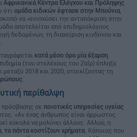
Τα
Αφρικανικά Κέντρα Ελέγχου και Πρόληψης
ν ότι
ομάδα ειδικών έφτασε στην Μπούνια
,
 σκοπό να «ενισχύσει την ανταπόκριση στην
ομάδα αποτελείται από επιδημιολόγους
ογή δεδομένων, τη διαχείριση κινδύνου και
.
αταγράφεται
κατά μέσο όρο μία έξαρση
επιδημία (του στελέχους του Ζαΐρ) έπληξε
ι μεταξύ 2018 και 2020, στοιχίζοντας τη
θρώπους
.
ευτική περίθαλψη
ς πρόσβασης σε
ποιοτικές υπηρεσίες υγείας
ατος. «Αν ένας άνθρωπος είναι άρρωστος
ρεί εύκολα να μολύνει άλλους. Αλλού, η
, τα πάντα κοστίζουν χρήματα
. Κάποιος που