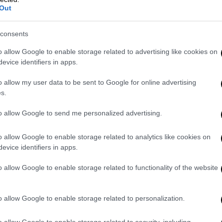
 έστειλα στο σχολείο
για να μορφωθεί και
Out
ωνίας. Τώρα, ανήκει στο παρελθόν», είπε,
η.
consents
o allow Google to enable storage related to advertising like cookies on
στο
Μονγκμπβάλου ως δραματική
,
evice identifiers in apps.
ρησαν να δράσουν για τον περιορισμό του
o allow my user data to be sent to Google for online advertising
s.
ο Μονγκμπβάλου
είναι το σημείο μηδέν της
όγο για καθημερινούς θανάτους στο χωριό,
to allow Google to send me personalized advertising.
ς υπηρεσίες αδυνατούν να ανταπεξέλθουν.
o allow Google to enable storage related to analytics like cookies on
ίας στη Λαϊκή Δημοκρατία του Κονγκό
evice identifiers in apps.
τήματα υγείας, η
φτώχεια και οι συνεχείς
o allow Google to enable storage related to functionality of the website
οπικές κοινωνίες εντελώς απροστάτευτες
o allow Google to enable storage related to personalization.
o allow Google to enable storage related to security, including