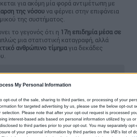
κεται για ακόμη μία φορά αντιμέτωπη με
ξαρση της νόσου
να φέρνει στην επιφάνεια
μικού της συστήματος.
νει το γεγονός ότι η
17η επιδημία μέσα σε
πλώς μια στατιστική καταγραφή, αλλά
κτικό ανθρώπινο τίμημα
για δεκάδες
υ.
ocess My Personal Information
ου Τραμπ: Η απειλή παγκόσμιας
to opt-out of the sale, sharing to third parties, or processing of your per
formation for targeted advertising by us, please use the below opt-out s
r selection. Please note that after your opt-out request is processed y
eing interest-based ads based on personal information utilized by us or
disclosed to third parties prior to your opt-out. You may separately opt-
 και γονατιστούς ακτιβιστές του
losure of your personal information by third parties on the IAB’s list of