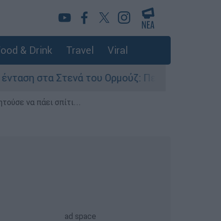
ood & Drink
Travel
Viral
τενά του Ορμούζ: Πετρελαιοφόρο του Άμπου Ντ
τούσε να πάει σπίτι...