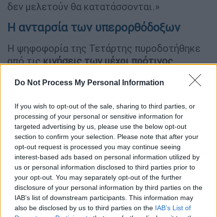
δεν μελετούν θα κατατάσσονται.»
Η ανταρσία των υπερορθόδοξων
Η ψηφοφορία της Τετάρτης πυροδοτήθηκε
από τις
κινήσεις των μέχρι πρότινος
συμμάχων του Νετανιάχου
. Το
Do Not Process My Personal Information
υπερορθόδοξο κόμμα
«Ενωμένος Ιουδαϊσμός
της Τορά» (UTJ)
ανακοίνωσε την περασμένη
If you wish to opt-out of the sale, sharing to third parties, or
εβδομάδα ότι θα πιέσει για τη διάλυση της
processing of your personal or sensitive information for
Κνεσέτ, εξαιτίας της αποτυχίας του
targeted advertising by us, please use the below opt-out
κυβερνητικού συνασπισμού να νομοθετήσει
section to confirm your selection. Please note that after your
opt-out request is processed you may continue seeing
την
απαλλαγή των υπερορθόδοξων
interest-based ads based on personal information utilized by
σπουδαστών θρησκευτικών σχολών
us or personal information disclosed to third parties prior to
(γιεσιβά)
από την υποχρεωτική στρατιωτική
your opt-out. You may separately opt-out of the further
θητεία. Η
απόφαση του UTJ
ελήφθη όταν ο
disclosure of your personal information by third parties on the
Νετανιάχου παραδέχτηκε στους
IAB’s list of downstream participants. This information may
also be disclosed by us to third parties on the
IAB’s List of
υπερορθόδοξους βουλευτές ότι η