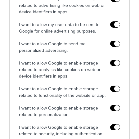
αντίστοιχες προτάσεις κατέθεσε και η
related to advertising like cookies on web or
αντιπολίτευση. Συνολικά, στην ημερήσια
device identifiers in apps.
διάταξη της Τετάρτης περιλαμβάνονταν
13
I want to allow my user data to be sent to
διαφορετικά νομοσχέδια
για τη διάλυση της
Google for online advertising purposes.
Κνεσέτ. Αυτά αναμένεται να συγχωνευθούν
I want to allow Google to send me
σε ένα ενιαίο κείμενο προτού σταλούν στην
personalized advertising.
αρμόδια επιτροπή για επεξεργασία, ενόψει
των επόμενων τριών αναγνώσεων που
I want to allow Google to enable storage
απαιτούνται για να γίνουν νόμος του
related to analytics like cookies on web or
device identifiers in apps.
κράτους. Αντίθετα, οι βουλευτές
καταψήφισαν το νομοσχέδιο διάλυσης που
I want to allow Google to enable storage
είχε καταθέσει ο επικεφαλής του αραβικού
related to functionality of the website or app.
κόμματος Hadash-Ta'al, Αϊμάν Οντέχ.
I want to allow Google to enable storage
Σύμφωνα με πληροφορίες,
ο Νετανιάχου
related to personalization.
είχε ζητήσει επίμονα
από τα υπερορθόδοξα
I want to allow Google to enable storage
κόμματα να μην προκαλέσουν πρόωρες
related to security, including authentication
κάλπες τον Σεπτέμβριο, προειδοποιώντας