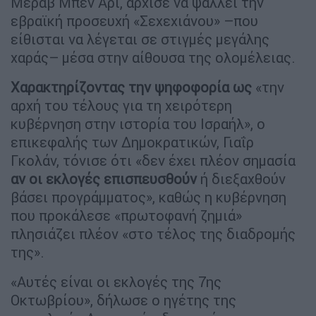
Μεράβ Μπεν Αρί, άρχισε να ψάλλει την
εβραϊκή προσευχή «Σεχεχιάνου» –που
είθισται να λέγεται σε στιγμές μεγάλης
χαράς– μέσα στην αίθουσα της ολομέλειας.
Χαρακτηρίζοντας την ψηφοφορία ως
«την
αρχή του τέλους για τη χειρότερη
κυβέρνηση στην ιστορία του Ισραήλ», ο
επικεφαλής των Δημοκρατικών, Γιαΐρ
Γκολάν, τόνισε ότι «δεν έχει πλέον σημασία
αν οι εκλογές επισπευσθούν
ή διεξαχθούν
βάσει προγράμματος», καθώς η κυβέρνηση
που προκάλεσε «πρωτοφανή ζημιά»
πλησιάζει πλέον «στο τέλος της διαδρομής
της».
«Αυτές είναι οι εκλογές της 7ης
Οκτωβρίου», δήλωσε ο ηγέτης της