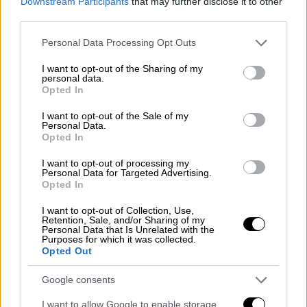
Downstream Participants
that may further disclose it to other
κυβέρνηση δεν διαθέτει την απαιτούμενη
third parties.
πλειοψηφία για να περάσει τη σχετική
Please note that this website/app uses one or more Google
Personal Data Processing Opt Outs
τροπολογία, ζητώντας τους να παγώσει το
services and may gather and store information including but
θέμα μέχρι τη διεξαγωγή των εκλογών.
not limited to your visit or usage behaviour. You may click to
I want to opt-out of the Sharing of my
personal data.
grant or deny consent to Google and its third-party tags to
Opted In
Αντιδρώντας στην κίνηση του UTJ και
use your data for below specified purposes in below Google
θέλοντας να διατηρήσει τον έλεγχο
τόσο
consent section.
I want to opt-out of the Sale of my
Personal Data.
της νομοθετικής διαδικασίας όσο και του
Opted In
χρόνου των εκλογών, ο Οφίρ Κατς –ο οποίος
προεδρεύει και της αρμόδιας
I want to opt-out of processing my
Personal Data for Targeted Advertising.
κοινοβουλευτικής επιτροπής– κατέθεσε
Opted In
αμέσως δικό του νομοσχέδιο για την
I want to opt-out of Collection, Use,
προκήρυξη εκλογών.
Retention, Sale, and/or Sharing of my
Personal Data that Is Unrelated with the
Purposes for which it was collected.
Το
νομοσχέδιο συνυπογράφηκε
από
Opted Out
βουλευτές των κομμάτων UTJ, Shas, «Νέα
Ελπίδα», «Θρησκευτικός Σιωνισμός» και
Google consents
«Εβραϊκή Ισχύς» (Otzma Yehudit), ενώ
I want to allow Google to enable storage