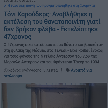
Ενότητες στο άρθρο:
📌 Η θανατική ποινή που πραγματοποιηθηκε στη Φλόριντα
Τόνι Καρούδερς: Αναβλήθηκε η
εκτέλεση του θανατοποινίτη γιατί
δεν βρήκαν φλέβα - Εκτελέστηκε
47χρονος
Ο 57χρονος είχε καταδικαστεί σε θάνατο και βρισκόταν
στη φυλακή της Νάσβιλ, στο Τενεσί - Είχε κριθεί ένοχος
για τους φόνους της Ντελόις Άντερσον, του γιου της
Μαρσέλο Άντερσον και του Φρέντερικ Τάκερ το 1994
🕛 χρόνος ανάγνωσης: 3 λεπτά ┋ 🗣️
Ανοικτό για
σχολιασμό