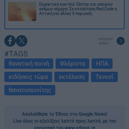
Εκρηκτικό κοκτέιλ ζέστης και ισχυρών
ανέμων σήμερα: Σε κατάσταση Red Code η
Αττική και άλλες 5 περιοχές
επόμενο
άρθρο
#TAGS
θανατική ποινή
Φλόριντα
ΗΠΑ
ειδήσεις τώρα
εκτέλεση
Τενεσί
θανατοποινίτης
Ακολούθησε το Έθνος στο Google News!
Live όλες οι εξελίξεις λεπτό προς λεπτό, με την
υπογραφή του www.ethnos.gr