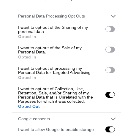
third parties.
Η Στέισι Ρέκτορ, γενική διευθύντρια
οργάνωσης που εναντιώνεται στη θανατική
Please note that this website/app uses one or more Google
Personal Data Processing Opt Outs
ποινή, ονόματι Tennesseans for Alternatives
services and may gather and store information including but
not limited to your visit or usage behaviour. You may click to
I want to opt-out of the Sharing of my
to the Death Penalty (TADP), σχολίασε ότι
personal data.
grant or deny consent to Google and its third-party tags to
αυτή η
«αποτυχημένη προσπάθεια εκτέλεσης
Opted In
use your data for below specified purposes in below Google
ήταν τρομακτική»
αλλά
δεν «εξέπληξε»
consent section.
I want to opt-out of the Sale of my
κανέναν.
Personal Data.
Opted In
«Εδώ και χρόνια, η TADP κρούει τον κώδωνα
I want to opt-out of processing my
του κινδύνου για τα σοβαρά προβλήματα που
Personal Data for Targeted Advertising.
Opted In
σχετίζονται με τη θανατηφόρα ένεση και
παροτρύνει την πολιτεία μας να δείξει
I want to opt-out of Collection, Use,
Retention, Sale, and/or Sharing of my
μεγαλύτερη διαφάνεια»
γι’ αυτή, πρόσθεσε.
Personal Data that Is Unrelated with the
Purposes for which it was collected.
Opted Out
Η συνήγορος του θανατοποινίτη, Μέλανι
Βερντέσια κατηγόρησε τις αρχές ότι
Google consents
«βασανίζουν έναν άνθρωπο που επιμένει
I want to allow Google to enable storage
πως είναι αθώος, στο όνομα της