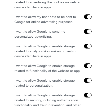
related to advertising like cookies on web or
δικαιοσύνης»
, προσθέτοντας πως
«δεν είναι
device identifiers in apps.
αυτός ο τρόπος που υποτίθεται πως
δουλεύει το σύστημά μας».
I want to allow my user data to be sent to
Google for online advertising purposes.
Η θανατική ποινή που
I want to allow Google to send me
πραγματοποιηθηκε στη Φλόριντα
personalized advertising.
Παράλληλα, ο
47χρονος Ρίτσαρντ Νάιτ
,
I want to allow Google to enable storage
εκτελέστηκε χθες βράδυ με
ένεση
related to analytics like cookies on web or
θανατηφόρου διαλύματος
στη
Φλόριντα
,
device identifiers in apps.
μετά την καταδίκη του για
υπόθεση
I want to allow Google to enable storage
δολοφονίας γυναίκας και της 4χρονης κόρης
related to functionality of the website or app.
της το 2000.
I want to allow Google to enable storage
Η εκτέλεση αυτή
αύξησε σε 14 το σύνολο
related to personalization.
αυτής της χρονιάς μέχρι στιγμής στις ΗΠΑ
.
I want to allow Google to enable storage
Την περασμένη χρονιά έγιναν
47
και ο
related to security, including authentication
αριθμός αυτός ήταν υπερδιπλάσιος σε
functionality and fraud prevention, and other