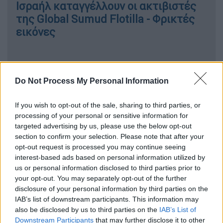
Ισραήλ καταγγέλλουν οι ακτιβιστές
της Global Sumud Flotilla - Φρικτές
εικόνες
Η υπηρεσία φυλακών της πολιτείας Τενεσί
Do Not Process My Personal Information
ανέφερε ότι το ιατρικό προσωπικό έκανε
όπως προβλεπόταν την εγκατάσταση
If you wish to opt-out of the sale, sharing to third parties, or
processing of your personal or sensitive information for
πρώτης αντλίας έγχυσης, αλλά
δεν κατάφερε
targeted advertising by us, please use the below opt-out
να βρει φλέβα για να εγκαταστήσει
section to confirm your selection. Please note that after your
εφεδρική
, όπως προβλέπει ο νόμος.
opt-out request is processed you may continue seeing
interest-based ads based on personal information utilized by
«Η εκτέλεση ακυρώθηκε»
, πρόσθεσε.
us or personal information disclosed to third parties prior to
your opt-out. You may separately opt-out of the further
Ο κυβερνήτης της πολιτείας Μπιλ Λι έδωσε
disclosure of your personal information by third parties on the
στον Τόνι Καρούδερς
αναβολή για έναν
IAB’s list of downstream participants. This information may
also be disclosed by us to third parties on the
IAB’s List of
χρόνο.
Downstream Participants
that may further disclose it to other