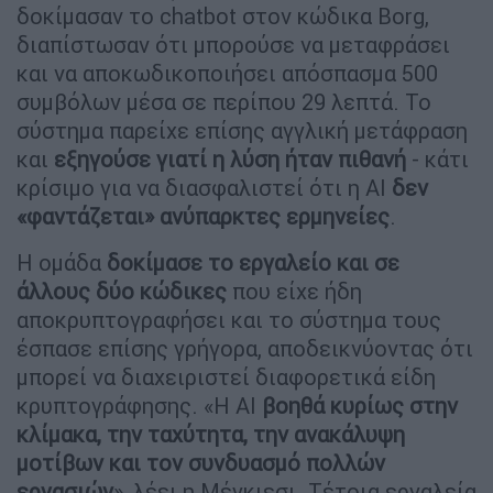
δοκίμασαν το chatbot στον κώδικα Borg,
διαπίστωσαν ότι μπορούσε να μεταφράσει
και να αποκωδικοποιήσει απόσπασμα 500
συμβόλων μέσα σε περίπου 29 λεπτά. Το
σύστημα παρείχε επίσης αγγλική μετάφραση
και
εξηγούσε γιατί η λύση ήταν πιθανή
- κάτι
κρίσιμο για να διασφαλιστεί ότι η AI
δεν
«φαντάζεται» ανύπαρκτες ερμηνείες
.
Η ομάδα
δοκίμασε το εργαλείο και σε
άλλους δύο κώδικες
που είχε ήδη
αποκρυπτογραφήσει και το σύστημα τους
έσπασε επίσης γρήγορα, αποδεικνύοντας ότι
μπορεί να διαχειριστεί διαφορετικά είδη
κρυπτογράφησης. «Η AI
βοηθά κυρίως στην
κλίμακα, την ταχύτητα, την ανακάλυψη
μοτίβων και τον συνδυασμό πολλών
εργασιών
», λέει η Μέγκιεσι. Τέτοια εργαλεία