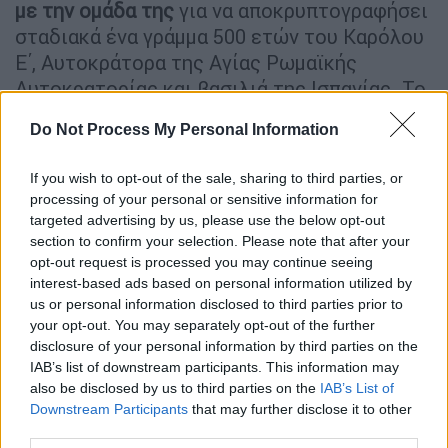
με την ομάδα της
για να αποκρυπτογραφήσει
σταδιακά ένα γράμμα 500 ετών του Καρόλου
Ε΄, Αυτοκράτορα της Αγίας Ρωμαϊκής
Αυτοκρατορίας και βασιλιά της Ισπανίας. Το
γράμμα χρησιμοποιούσε
120 διαφορετικά
Do Not Process My Personal Information
σύμβολα
σε μόλις τρεις σελίδες. Το
αποκρυπτογραφημένο κείμενο αποκάλυψε
If you wish to opt-out of the sale, sharing to third parties, or
ότι ο Κάρολος Ε΄ - ένας από τους
processing of your personal or sensitive information for
ισχυρότερους άνδρες της εποχής του - ήταν
targeted advertising by us, please use the below opt-out
τρομοκρατημένος από πιθανή συνωμοσία
section to confirm your selection. Please note that after your
opt-out request is processed you may continue seeing
δολοφονίας
εναντίον του.
interest-based ads based on personal information utilized by
us or personal information disclosed to third parties prior to
Πριν καν αρχίσει η αποκρυπτογράφηση, οι
your opt-out. You may separately opt-out of the further
ερευνητές πρέπει πρώτα να
μετατρέψουν το
disclosure of your personal information by third parties on the
χειρόγραφο σε ψηφιακό έγγραφο
που να
IAB’s list of downstream participants. This information may
μπορεί να αναλυθεί από λογισμικό
also be disclosed by us to third parties on the
IAB’s List of
Downstream Participants
that may further disclose it to other
αποκρυπτογράφησης. Ο
κακός γραφικός
third parties.
χαρακτήρας
και το
ξεθώριασμα του μελανιού