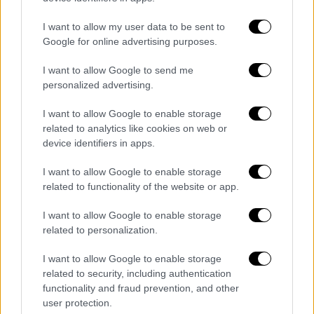
καγκελάριο Άξελ Οξενστιέρνα το 1637, κατά
I want to allow my user data to be sent to
τη διάρκεια του Τριακονταετούς Πολέμου.
Google for online advertising purposes.
Το εργαλείο
έχει εκπαιδευτεί σε πολλές
I want to allow Google to send me
γλώσσες, γραφές και στυλ χειρόγραφου
που
personalized advertising.
καλύπτουν αρκετούς αιώνες. Όταν ανεβαίνει
I want to allow Google to enable storage
μια εικόνα εγγράφου, η AI εντοπίζει μπλοκ
related to analytics like cookies on web or
κειμένου και γραμμές πριν σαρώσει
device identifiers in apps.
χαρακτήρα προς χαρακτήρα το κείμενο για να
το μετατρέψει σε ψηφιακή μορφή. Παρότι
I want to allow Google to enable storage
related to functionality of the website or app.
χρειάστηκαν ορισμένες χειροκίνητες
διορθώσεις
, το εργαλείο λειτούργησε
I want to allow Google to enable storage
αρκετά καλά στην επιστολή του φον
related to personalization.
Βάντερσλεμπεν, επειδή ήταν
μόνο μερικώς
I want to allow Google to enable storage
κρυπτογραφημένη
.
related to security, including authentication
functionality and fraud prevention, and other
Ωστόσο,
οι υπάρχουσες πλατφόρμες AI
user protection.
συχνά δυσκολεύονται
με ασυνήθιστα