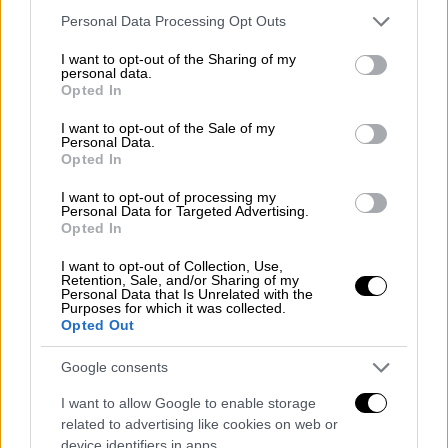
δυσκολεύουν ακόμη περισσότερο τη
Please note that this website/app uses one or more Google
Personal Data Processing Opt Outs
services and may gather and store information including but
διαδικασία. Η Πιερό λέει ότι συνήθως
not limited to your visit or usage behaviour. You may click to
I want to opt-out of the Sharing of my
χρειάζεται
μία ολόκληρη ημέρα μόνο για να
personal data.
grant or deny consent to Google and its third-party tags to
Opted In
μεταγράψει μια επιστολή δύο σελίδων
use your data for below specified purposes in below Google
γεμάτη άγνωστα σύμβολα.
consent section.
I want to opt-out of the Sale of my
Personal Data.
Opted In
Πώς η AI επιταχύνει την
αποκρυπτογράφηση
I want to opt-out of processing my
Personal Data for Targeted Advertising.
Opted In
Η τεχνητή νοημοσύνη
αρχίζει πλέον να
επιταχύνει σημαντικά
τη διαδικασία. Η
I want to opt-out of Collection, Use,
Retention, Sale, and/or Sharing of my
Μισέλ Βάλντισπιουλ, καθηγήτρια γερμανικής
Personal Data that Is Unrelated with the
Purposes for which it was collected.
γλωσσολογίας στο Πανεπιστήμιο του Όσλο,
Opted Out
χρησιμοποίησε μαζί με συνεργάτες της την
online πλατφόρμα AI Transkribus για να
Google consents
μεταγράψει μια μυστική επιστολή
του
I want to allow Google to enable storage
ευγενούς Ζίγκμουντ Χόισνερ φον
related to advertising like cookies on web or
Βάντερσλεμπεν προς τον Σουηδό
device identifiers in apps.