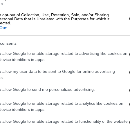
ο 18 ως 19%» του αποθέματος πυραύλων των
In
o opt-out of Collection, Use, Retention, Sale, and/or Sharing
ersonal Data that Is Unrelated with the Purposes for which it
lected.
drones έχουν καταστραφεί, οι
Out
χουν καταστραφεί και οι περισσότερες
έχουν καταστραφεί», επέμεινε χθες ο
consents
o allow Google to enable storage related to advertising like cookies on
ευσε «προειδοποιητικά» πυραύλους
evice identifiers in apps.
τη θάλασσα του Ομάν, έπειτα από
o allow my user data to be sent to Google for online advertising
ο νωρίτερα αυτή την εβδομάδα. Η
s.
to allow Google to send me personalized advertising.
στάσεις ραντάρ στο Ιράν
o allow Google to enable storage related to analytics like cookies on
 τις πρώτες πρωινές ώρες ότι
βομβάρδισε
evice identifiers in apps.
γκαταστάσεις ραντάρ στο Ιράν, αφού
o allow Google to enable storage related to functionality of the website
εναέρια οχήματα
τα οποία, σύμφωνα με την