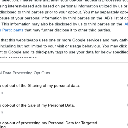
r selection. Please note that after your opt-out request is processed y
eing interest-based ads based on personal information utilized by us or
άποια drones. Θα έλεγα εκατοστιαία ίσως
disclosed to third parties prior to your opt-out. You may separately opt-
 πολλοί πύραυλοι, αλλά όχι τόσοι όσους
losure of your personal information by third parties on the IAB’s list of
ς
», είπε ο Τραμπ, σύμφωνα με απόσπασμα
. This information may also be disclosed by us to third parties on the
IA
Participants
that may further disclose it to other third parties.
 το δίκτυο (ολόκληρη η συνέντευξη θα
 that this website/app uses one or more Google services and may gath
including but not limited to your visit or usage behaviour. You may click 
 to Google and its third-party tags to use your data for below specifi
ogle consent section.
l Data Processing Opt Outs
ν ΗΠΑ στέρησε από το Ιράν σχεδόν 6
o opt-out of the Sharing of my personal data.
In
o opt-out of the Sale of my Personal Data.
In
to opt-out of processing my Personal Data for Targeted
ο,
διαβεβαίωνε στις αρχές του Μαΐου ότι
ing.