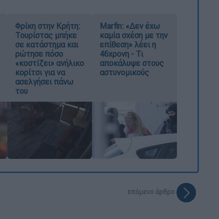
Φρίκη στην Κρήτη:
Marfin: «Δεν έχω
Τουρίστας μπήκε
καμία σχέση με την
σε κατάστημα και
επίθεση» λέει η
ρώτησε πόσο
46χρονη - Τι
«κοστίζει» ανήλικο
αποκάλυψε στους
κορίτσι για να
αστυνομικούς
ασελγήσει πάνω
του
επόμενο άρθρο