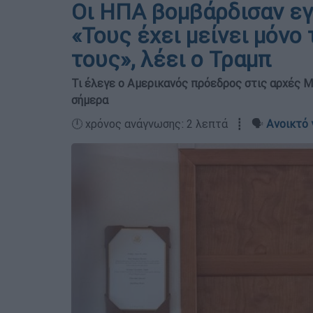
Οι ΗΠΑ βομβάρδισαν εγ
«Τους έχει μείνει μόν
τους», λέει ο Τραμπ
Τι έλεγε ο Αμερικανός πρόεδρος στις αρχές Μαΐ
σήμερα
🕛 χρόνος ανάγνωσης: 2 λεπτά ┋ 🗣️
Ανοικτό 