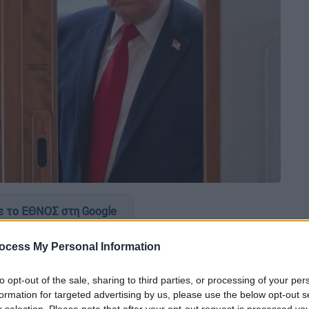
 το ΕΘΝΟΣ στη Google
ραμπ
υποστήριξε κατά τη διάρκεια
ocess My Personal Information
Παρασκευή στο τηλεοπτικό δίκτυο NBC
to opt-out of the sale, sharing to third parties, or processing of your per
ς 22%» των πυραύλων που διέθετε προτού
formation for targeted advertising by us, please use the below opt-out s
ίου.