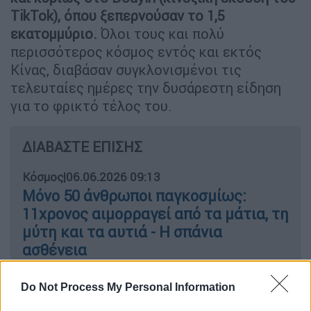
TikTok), όπου ξεπερνούσαν το 1,5
εκατομμύριο.
Όλοι τους και πολύ
περισσότερος κόσμος εντός και εκτός
Κίνας, διαβάσαν συγκλονισμένοι τις
τελευταίες ημέρες την δυσάρεστη είδηση
για το φρικτό τέλος του.
ΔΙΑΒΑΣΤΕ ΕΠΙΣΗΣ
Κόσμος
|
06.06.2026 09:13
Μόνο 50 άνθρωποι παγκοσμίως:
11χρονος αιμορραγεί από τα μάτια, τη
μύτη και τα αυτιά - Η σπάνια
ασθένεια
Do Not Process My Personal Information