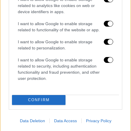
related to analytics like cookies on web or
device identifiers in apps.
Επιστρέφοντας από το ταξίδι του, ο Guo
I want to allow Google to enable storage
ενημερώθηκε ότι ο σκύλος
είχε πουληθεί
related to functionality of the website or app.
από το ζευγάρι σε τοπικό εστιατόριο έναντι
I want to allow Google to enable storage
μόλις 26,50 ευρώ, προκειμένου να
related to personalization.
σφαγιαστεί και να σερβιριστεί ως γεύμα σε
πελάτες
. Οι κλέφτες ισχυρίστηκαν ότι
I want to allow Google to enable storage
θέωρησαν πως το ζώο ήταν αδέσποτο και ο
related to security, including authentication
functionality and fraud prevention, and other
μόνος λόγος για τον οποίο ενδέχεται να
user protection.
τιμωρηθούν είναι η κλοπή του σκύλου.
CONFIRM
Data Deletion
Data Access
Privacy Policy