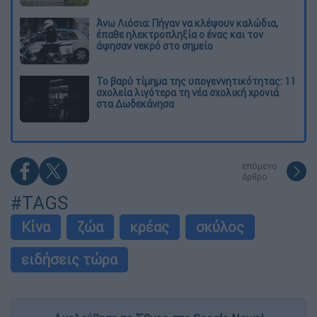
Άνω Λιόσια: Πήγαν να κλέψουν καλώδια,
έπαθε ηλεκτροπληξία ο ένας και τον
άφησαν νεκρό στο σημείο
Το βαρύ τίμημα της υπογεννητικότητας: 11
σχολεία λιγότερα τη νέα σχολική χρονιά
στα Δωδεκάνησα
επόμενο
άρθρο
#TAGS
Κίνα
ζώα
κρέας
σκύλος
ειδήσεις τώρα