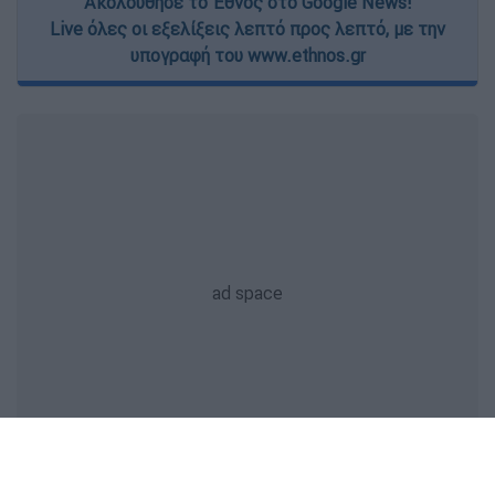
Ακολούθησε το Έθνος στο Google News!
Live όλες οι εξελίξεις λεπτό προς λεπτό, με την
υπογραφή του www.ethnos.gr