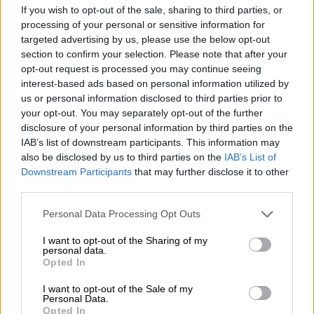
Η κλοπή και το φρικτό τέλος
If you wish to opt-out of the sale, sharing to third parties, or
processing of your personal or sensitive information for
Ο Γκούο άφησε τον Chutou στους γονείς του
targeted advertising by us, please use the below opt-out
για να κάνει ένα ταξίδι. Στις 11 Μαΐου,
section to confirm your selection. Please note that after your
opt-out request is processed you may continue seeing
κάμερες ασφαλείας κατέγραψαν έναν άνδρα
interest-based ads based on personal information utilized by
και μια γυναίκα πάνω σε ένα σκούτερ, να
us or personal information disclosed to third parties prior to
σταματούν μπροστά από το οικογενειακό
your opt-out. You may separately opt-out of the further
αγρόκτημα και να αρπάζουν τον Chutou
. Όταν
disclosure of your personal information by third parties on the
IAB’s list of downstream participants. This information may
έγινε αντιληπτή η απουσία του, η οικογένεια
also be disclosed by us to third parties on the
IAB’s List of
ενημέρωσε τις Αρχές για την κλοπή ωστόσο
Downstream Participants
that may further disclose it to other
ήταν ήδη αργά.
third parties.
Please note that this website/app uses one or more Google
Personal Data Processing Opt Outs
services and may gather and store information including but
not limited to your visit or usage behaviour. You may click to
I want to opt-out of the Sharing of my
personal data.
grant or deny consent to Google and its third-party tags to
Opted In
use your data for below specified purposes in below Google
consent section.
I want to opt-out of the Sale of my
Personal Data.
Opted In