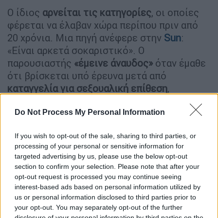
Ο ίδιος
αρνείται τις κατηγορίες
, οι οποίες
φέρεται να έλαβαν χώρα περίπου πριν από
20 χρόνια. Μια πηγή ανέφερε στην
Sun
:
«Είναι αρκετά σοκαριστικό». Ο
παρουσιαστής
«έμεινε άναυδος»
όταν έμαθε
ότι βρίσκεται υπό έρευνα μετά από
καταγγελία για σεξουαλική επίθεση
,
σύμφωνα με πηγές.
Do Not Process My Personal Information
Αρνείται τις κατηγορίες ο
παρουσιαστής
If you wish to opt-out of the sale, sharing to third parties, or
processing of your personal or sensitive information for
Ο παρουσιαστής
ανακρίθηκε από την
targeted advertising by us, please use the below opt-out
section to confirm your selection. Please note that after your
αστυνομία
, μετά από σχετική ειδοποίηση,
opt-out request is processed you may continue seeing
τον περασμένο μήνα. Το περιστατικό
interest-based ads based on personal information utilized by
φέρεται να συνέβη στο
στούντιο της πολύ
us or personal information disclosed to third parties prior to
δημοφιλούς εκπομπής του στο Λονδίνο
,
your opt-out. You may separately opt-out of the further
disclosure of your personal information by third parties on the