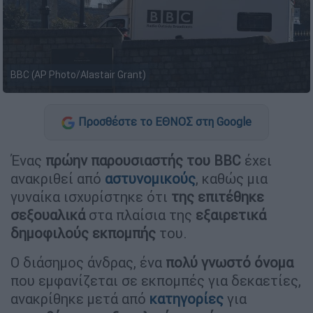
BBC (AP Photo/Alastair Grant)
Προσθέστε το ΕΘΝΟΣ στη Google
Ένας
πρώην παρουσιαστής του BBC
έχει
ανακριθεί από
αστυνομικούς
, καθώς μια
γυναίκα ισχυρίστηκε ότι
της επιτέθηκε
σεξουαλικά
στα πλαίσια της
εξαιρετικά
δημοφιλούς εκπομπής
του.
Ο διάσημος άνδρας, ένα
πολύ γνωστό όνομα
που εμφανίζεται σε εκπομπές για δεκαετίες,
ανακρίθηκε μετά από
κατηγορίες
για