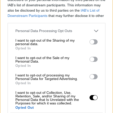
μεταξύ 2005 και 2006. Μια πηγή είπε ότι το
IAB’s list of downstream participants. This information may
πολύ γνωστό όνομα - ένας
σταρ των
also be disclosed by us to third parties on the
IAB’s List of
εκπομπών του BBC
για δεκαετίες - «αρνείται
Downstream Participants
that may further disclose it to other
πλήρως και κατηγορηματικά
» τους
third parties.
ισχυρισμούς. Το BBC γνωρίζει την
Please note that this website/app uses one or more Google
Personal Data Processing Opt Outs
αστυνομική έρευνα, το
πιο πρόσφατο
services and may gather and store information including but
σκάνδαλο
που συγκλονίζει τον οργανισμό.
not limited to your visit or usage behaviour. You may click to
I want to opt-out of the Sharing of my
personal data.
grant or deny consent to Google and its third-party tags to
Opted In
Μια πηγή ανέφερε: «Η υπόθεση είναι αρκετά
use your data for below specified purposes in below Google
consent section.
σοκαριστική και ο εμπλεκόμενος άνδρας
I want to opt-out of the Sale of my
Personal Data.
έμεινε άναυδος όταν ενημερώθηκε
για την
Opted In
έρευνα. Αλλά συνεργάστηκε και πήγε για την
I want to opt-out of processing my
ανάκριση, σε προγραμματισμένο χρόνο και
Personal Data for Targeted Advertising.
τόπο. Το φερόμενο θύμα
ζει πλέον εκτός
Opted In
Λονδίνου
και η υπόθεσή της παραπέμφθηκε
I want to opt-out of Collection, Use,
στη Μητροπολιτική Αστυνομία από άλλη
Retention, Sale, and/or Sharing of my
Personal Data that Is Unrelated with the
αστυνομική δύναμη, κάτι που προκάλεσε μια
Purposes for which it was collected.
Opted Out
μικρή καθυστέρηση. Οι καταγγελίες