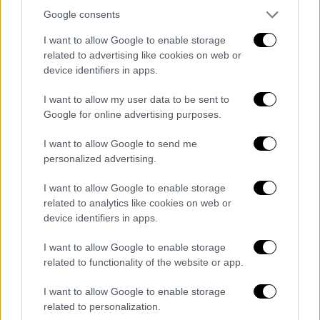
σχετίζονται με την περίοδο που εργαζόταν
Google consents
στην εκπομπή
και πιστεύεται ότι η γυναίκα
I want to allow Google to enable storage
είτε εργαζόταν μαζί του είτε ήταν
related to advertising like cookies on web or
διαγωνιζόμενη. Η αστυνομία
έχει πάρει πολύ
device identifiers in apps.
σοβαρά
την καταγγελία της. Κάνουν ό,τι
I want to allow my user data to be sent to
μπορούν για να διερευνήσουν την υπόθεση,
Google for online advertising purposes.
αν και
αφορά γεγονότα που έγιναν πριν από
20 χρόνια
». Συνεχίζοντας, ανέφερε: «Ο
I want to allow Google to send me
παρουσιαστής
δεν έχει συλληφθεί μέχρι
personalized advertising.
στιγμής
- αλλά αν συλληφθεί και αν του
I want to allow Google to enable storage
απαγγελθούν κατηγορίες, θα πρόκειται για
related to analytics like cookies on web or
πραγματικό σοκ. Ωστόσο,
επιμένει ότι δεν
device identifiers in apps.
υπάρχει υπόθεση
εις βάρος του».
I want to allow Google to enable storage
Η αστυνομία επιβεβαίωσε την ύπαρξη
related to functionality of the website or app.
της υπόθεσης
I want to allow Google to enable storage
related to personalization.
Είχε προηγηθεί η
απόλυση του DJ Scott Mills