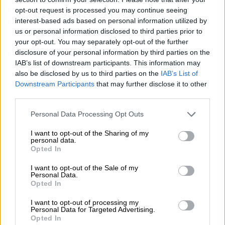
«Ο στρατιώτης μου έκανε σήμα να
opt-out request is processed you may continue seeing
σταματήσω. Ακινητοποίησα πλήρως το
interest-based ads based on personal information utilized by
αυτοκίνητο και σήκωσα τα χέρια μου πάνω
us or personal information disclosed to third parties prior to
στο τιμόνι. Αμέσως μετά άνοιξαν πυρ
your opt-out. You may separately opt-out of the further
εναντίον του οχήματος», δήλωσε στη
disclosure of your personal information by third parties on the
IAB’s list of downstream participants. This information may
Haaretz.
also be disclosed by us to third parties on the
IAB’s List of
Downstream Participants
that may further disclose it to other
Οι Ισραηλινές Αμυντικές Δυνάμεις (IDF)
third parties.
υποστήριξαν ότι οι στρατιώτες τους
«
αντιλήφθηκαν ένα όχημα να επιταχύνει προς
Please note that this website/app uses one or more Google
Personal Data Processing Opt Outs
services and may gather and store information including but
το μέρος τους» και ότι ένας στρατιώτης
not limited to your visit or usage behaviour. You may click to
I want to opt-out of the Sharing of my
«αντέδρασε πυροβολώντας
».
personal data.
grant or deny consent to Google and its third-party tags to
Opted In
use your data for below specified purposes in below Google
«Ως αποτέλεσμα, τρεις Παλαιστίνιοι
consent section.
I want to opt-out of the Sale of my
τραυματίστηκαν και μεταφέρθηκαν για
Personal Data.
Opted In
ιατρική περίθαλψη», ανέφερε ο στρατός,
προσθέτοντας ότι «το περιστατικό
I want to opt-out of processing my
Personal Data for Targeted Advertising.
εξετάζεται» και εκφράζοντας «βαθιά λύπη
Opted In