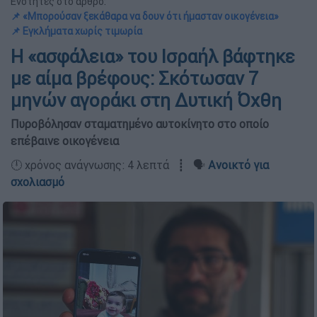
Ενότητες στο άρθρο:
📌 «Μπορούσαν ξεκάθαρα να δουν ότι ήμασταν οικογένεια»
📌 Εγκλήματα χωρίς τιμωρία
Η «ασφάλεια» του Ισραήλ βάφτηκε
με αίμα βρέφους: Σκότωσαν 7
μηνών αγοράκι στη Δυτική Όχθη
Πυροβόλησαν σταματημένο αυτοκίνητο στο οποίο
επέβαινε οικογένεια
🕛 χρόνος ανάγνωσης: 4 λεπτά ┋ 🗣️
Ανοικτό για
σχολιασμό