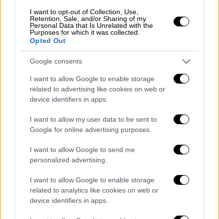
για οποιαδήποτε βλάβη προκλήθηκε σε μη
I want to opt-out of Collection, Use,
εμπλεκόμενα άτομα».
Retention, Sale, and/or Sharing of my
Personal Data that Is Unrelated with the
Purposes for which it was collected.
Ο Αμπού Χαϊκάλ απέρριψε την εκδοχή του
Opted Out
στρατού.
Google consents
«
Ο στρατιώτης βρισκόταν περίπου δέκα
μέτρα μακριά μου. Με είδε, είδε τη σύζυγό
I want to allow Google to enable storage
related to advertising like cookies on web or
μου και τα παιδιά
», είπε στη Haaretz. «Τα
device identifiers in apps.
παράθυρα δεν ήταν φιμέ, ήταν καταμεσήμερο
και όλα φαίνονταν καθαρά. Δεν μπορεί να
I want to allow my user data to be sent to
ισχυριστεί κανείς ότι δεν είδε πως
Google for online advertising purposes.
επρόκειτο για οικογένεια.
I want to allow Google to send me
personalized advertising.
Σταμάτησα όπως μου ζητήθηκε και μετά
απλώς πυροβόλησαν το αυτοκίνητο. Δεν
I want to allow Google to enable storage
υπήρχε σαφές σημείο ελέγχου, μόνο
related to analytics like cookies on web or
device identifiers in apps.
στρατιώτες στον δρόμο. Σταμάτησα όταν
μου το ζήτησαν και τότε άρχισαν οι