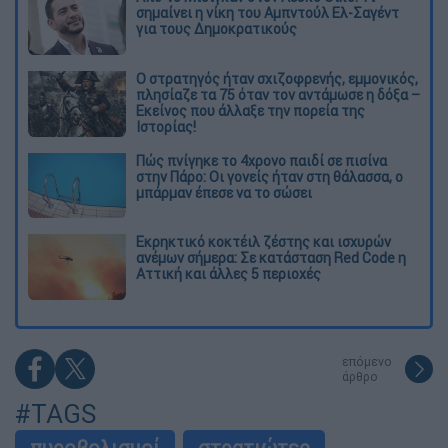
σημαίνει η νίκη του Αμπντούλ Ελ-Σαγέντ
για τους Δημοκρατικούς
O στρατηγός ήταν σχιζοφρενής, εμμονικός,
πλησίαζε τα 75 όταν τον αντάμωσε η δόξα –
Εκείνος που άλλαξε την πορεία της
Ιστορίας!
Πώς πνίγηκε το 4χρονο παιδί σε πισίνα
στην Πάρο: Οι γονείς ήταν στη θάλασσα, ο
μπάρμαν έπεσε να το σώσει
Εκρηκτικό κοκτέιλ ζέστης και ισχυρών
ανέμων σήμερα: Σε κατάσταση Red Code η
Αττική και άλλες 5 περιοχές
επόμενο
άρθρο
#TAGS
πυροβολισμοί
στρατιώτες