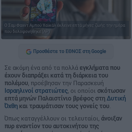
Ο Σαμ Φαχντ Αμπού Χαϊκάλ έκλεινε επτά μήνες ζωής την ημέρα
που δολοφονήθηκε (AP)
Προσθέστε το ΕΘΝΟΣ στη Google
Σε ακόμη ένα από τα πολλά
εγκλήματα που
έχουν διαπράξει κατά τη διάρκεια του
πολέμου
, προέβησαν την Παρασκευή
Ισραηλινοί στρατιώτες
, οι οποίοι
σκότωσαν
επτά μηνών Παλαιστίνιο βρέφος στη
Δυτική
Όχθη
και τραυμάτισαν τους γονείς του
.
Όπως καταγγέλλουν οι τελευταίοι,
άνοιξαν
πυρ εναντίον του αυτοκινήτου της