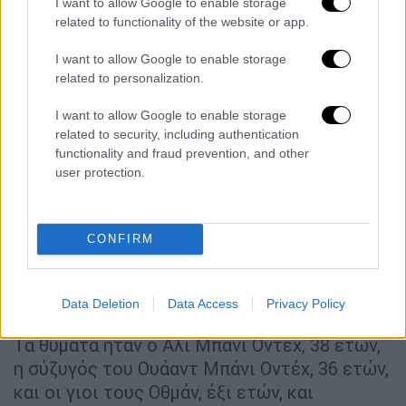
I want to allow Google to enable storage
πυροβολισμοί.
Το αυτοκίνητο ήταν εντελώς
related to functionality of the website or app.
ακίνητο όταν μας πυροβόλησε. Δεν
I want to allow Google to enable storage
κινούνταν καθόλου. Ένα βρέφος επτά μηνών
related to personalization.
σκοτώθηκε εν ψυχρώ. Δεν του άξιζε αυτό
».
I want to allow Google to enable storage
Εγκλήματα χωρίς τιμωρία
related to security, including authentication
functionality and fraud prevention, and other
Όπως αναφέρει ο
Guardian
, σε παρόμοιο
user protection.
περιστατικό, Ισραηλινοί στρατιώτες που
επιχειρούσαν στην Ταμούν, στη βόρεια
κοιλάδα του Ιορδάνη,
άνοιξαν πυρ στις 15
CONFIRM
Μαρτίου εναντίον οχήματος που διέσχιζε το
χωριό, σκοτώνοντας ένα ζευγάρι
Παλαιστινίων και δύο από τα παιδιά τους
.
Data Deletion
Data Access
Privacy Policy
Τα θύματα ήταν ο Άλι Μπάνι Οντέχ, 38 ετών,
η σύζυγός του Ουάαντ Μπάνι Οντέχ, 36 ετών,
και οι γιοι τους Οθμάν, έξι ετών, και