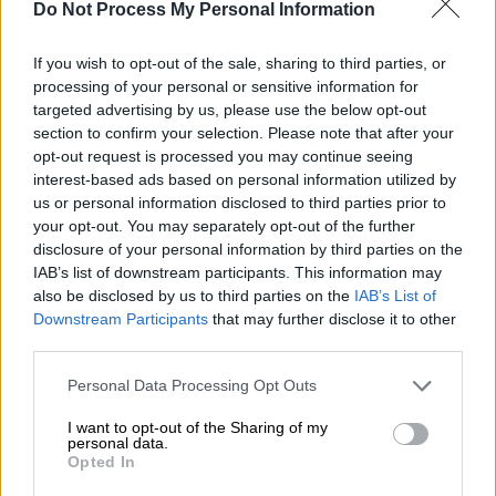
ρύθμιση της διέλευσης
μέσα και έξω από
Do Not Process My Personal Information
αυτά.
If you wish to opt-out of the sale, sharing to third parties, or
Για το Ιράν,
αυτό είναι κατοχή
. Τώρα έχει
processing of your personal or sensitive information for
κάτι που οι ΗΠΑ (και στην πραγματικότητα ο
targeted advertising by us, please use the below opt-out
υπόλοιπος κόσμος) θέλουν. Και
δεν
section to confirm your selection. Please note that after your
opt-out request is processed you may continue seeing
πρόκειται να το παραδώσει
εκτός αν και έως
interest-based ads based on personal information utilized by
ότου η Αμερική πληρώσει ένα υπέρογκο
us or personal information disclosed to third parties prior to
τίμημα. Στα μάτια της Τεχεράνης, τα Στενά
your opt-out. You may separately opt-out of the further
έχουν γίνει
ο πιο πολύτιμος όμηρος
που είχε
disclosure of your personal information by third parties on the
IAB’s list of downstream participants. This information may
ποτέ στην κατοχή της. Όλα αυτά
also be disclosed by us to third parties on the
IAB’s List of
επιβεβαιώθηκαν σε συνέντευξη του Μοχσέν
Downstream Participants
that may further disclose it to other
Ρεζαΐ
, στρατιωτικού συμβούλου του νέου
third parties.
ανώτατου ηγέτη του Ιράν, στο
CNN
. Η
Please note that this website/app uses one or more Google
Personal Data Processing Opt Outs
συνέντευξη «μου προκάλεσε ανατριχίλα
services and may gather and store information including but
γιατί
μου θύμισε τις συναντήσεις μου με
not limited to your visit or usage behaviour. You may click to
I want to opt-out of the Sharing of my
personal data.
Ιρανούς αξιωματούχους ασφαλείας
σε
grant or deny consent to Google and its third-party tags to
Opted In
use your data for below specified purposes in below Google
διαπραγματεύσεις ομήρων», είπε ο