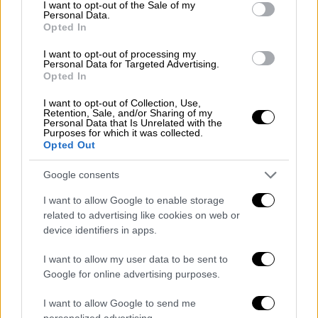
consent section.
I want to opt-out of the Sale of my
ΜακΓκάρκ.
Personal Data.
Opted In
Ο Ρεζαΐ δήλωσε ότι τα Στενά
θα
I want to opt-out of processing my
παραμείνουν κλειστά
εκτός και αν η
Personal Data for Targeted Advertising.
Ουάσιγκτον
απελευθερώσει 24
Opted In
δισεκατομμύρια δολάρια
δεσμευμένων
I want to opt-out of Collection, Use,
ιρανικών περιουσιακών στοιχείων. «Πρέπει
Retention, Sale, and/or Sharing of my
Personal Data that Is Unrelated with the
να τα απελευθερώσετε», είπε. «Αν ο Τραμπ
Purposes for which it was collected.
Opted Out
πάρει σοβαρά τις διαπραγματεύσεις… αυτά
τα 24 δισεκατομμύρια
είναι τεστ
Google consents
εμπιστοσύνης
. Είναι ένα τεστ που η Αμερική
I want to allow Google to enable storage
πρέπει να περάσει». Η
φόρμουλά του είναι
related to advertising like cookies on web or
απλή
: δώστε μας τα χρήματα ή δεν θα πάρετε
device identifiers in apps.
αυτό που θέλετε - και αυτό που εμείς
κατέχουμε. Το ποσό που ζητά ο Ρεζαΐ
I want to allow my user data to be sent to
Google for online advertising purposes.
περιλαμβάνει τα 6 δισεκατομμύρια της
συμφωνίας ομήρων του 2023. Αυτό είναι
I want to allow Google to send me
αποκαλυπτικό. Για το Ιράν, οι σημερινές
personalized advertising.