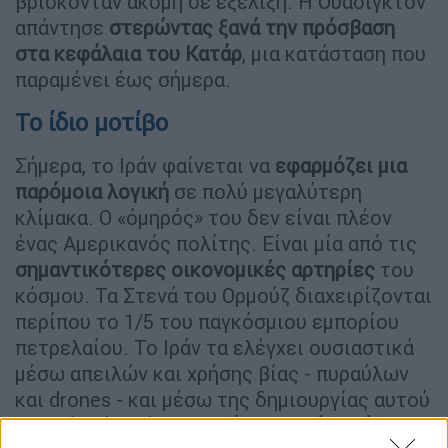
βρίσκονταν ακόμη σε εξέλιξη. Η Ουάσιγκτον
απάντησε
στερώντας ξανά την πρόσβαση
στα κεφάλαια του Κατάρ
, μια κατάσταση που
παραμένει έως σήμερα.
Το ίδιο μοτίβο
Σήμερα, το Ιράν φαίνεται να
εφαρμόζει μια
παρόμοια λογική
σε πολύ μεγαλύτερη
κλίμακα. Ο «όμηρός» του δεν είναι πλέον
ένας Αμερικανός πολίτης. Είναι μία από τις
σημαντικότερες οικονομικές αρτηρίες
του
κόσμου. Τα Στενά του Ορμούζ διαχειρίζονται
περίπου το 1/5 του παγκόσμιου εμπορίου
πετρελαίου. Το Ιράν τα ελέγχει ουσιαστικά
μέσω απειλών και χρήσης βίας - πυραύλων
και drones - και μέσω της δημιουργίας αυτού
που λέει ότι είναι
μια νέα ιρανική αρχή για τη