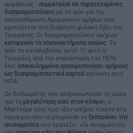
ασφάλειας -
συμμετείχε σε παρατεταμένες
διαπραγματεύσεις
με το Ιράν για την
απελευθέρωση Αμερικανών ομήρων που
κρατούνταν στη διαβόητη φυλακή Εβίν της
Τεχεράνης. Οι διαπραγματεύσεις ομήρων
καταργούν τα πλεονεκτήματα ισχύος
. Το
Ιράν το καταλαβαίνει αυτό. Γι’ αυτό η
Τεχεράνη, από την επανάσταση του 1979,
έχει
επανειλημμένα χρησιμοποιήσει ομήρους
ως διαπραγματευτικά χαρτιά
απέναντι στις
ΗΠΑ.
Ως διπλωμάτης που εκπροσωπούσε τη χώρα
«με τη
μεγαλύτερη ισχύ στον κόσμο
», ο
ΜακΓκάρκ λέει πως «δεν υπήρχε τίποτα στα
χέρια μου που να μπορούσε να
ξεπεράσει την
ανισορροπία
στο τραπέζι». «Οι συνομιλητές
μου
κατείχαν κάτι που θέλαμε
(ανθρώπους),