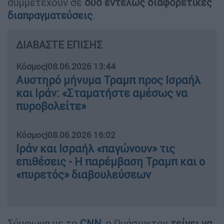
συμμετέχουν σε
δύο εντελώς διαφορετικές
διαπραγματεύσεις
.
ΔΙΑΒΑΣΤΕ ΕΠΙΣΗΣ
Κόσμος
|
08.06.2026 13:44
Αυστηρό μήνυμα Τραμπ προς Ισραήλ
και Ιράν: «Σταματήστε αμέσως να
πυροβολείτε»
Κόσμος
|
08.06.2026 16:02
Ιράν και Ισραήλ «παγώνουν» τις
επιθέσεις - Η παρέμβαση Τραμπ και ο
«πυρετός» διαβουλεύσεων
Σύμφωνα με το
CNN
, η Ουάσιγκτον
τείνει να