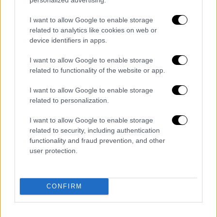
συνομιλίες μοιάζουν με
άλλη μια
I want to allow Google to enable storage
διαπραγμάτευση ομήρων
- μόνο που
αυτή τη
related to analytics like cookies on web or
φορά
όμηρος είναι η παγκόσμια οικονομία
device identifiers in apps.
και η αρχική απαίτηση είναι τετραπλάσια.
I want to allow Google to enable storage
related to functionality of the website or app.
I want to allow Google to enable storage
related to personalization.
I want to allow Google to enable storage
related to security, including authentication
functionality and fraud prevention, and other
user protection.
CONFIRM
Ιράν, Τεχεράνη (AP Photo/Vahid Salemi)