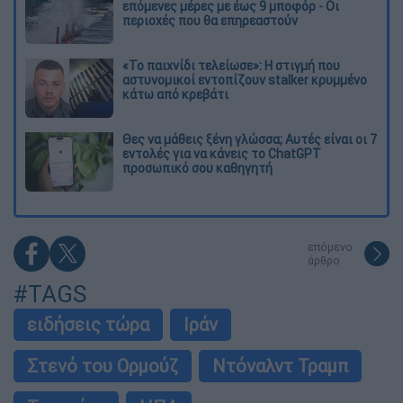
επόμενες μέρες με έως 9 μποφόρ - Οι
περιοχές που θα επηρεαστούν
«Το παιχνίδι τελείωσε»: Η στιγμή που
αστυνομικοί εντοπίζουν stalker κρυμμένο
κάτω από κρεβάτι
Θες να μάθεις ξένη γλώσσα; Αυτές είναι οι 7
εντολές για να κάνεις το ChatGPT
προσωπικό σου καθηγητή
επόμενο
άρθρο
#TAGS
ειδήσεις τώρα
Ιράν
Στενό του Ορμούζ
Ντόναλντ Τραμπ