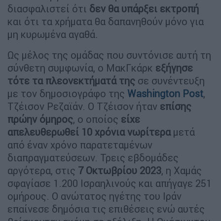
διασφαλιστεί ότι
δεν θα υπάρξει εκτροπή
και ότι τα χρήματα θα δαπανηθούν μόνο για
μη κυρωμένα αγαθά.
Ως μέλος της ομάδας που συντόνισε αυτή τη
σύνθετη συμφωνία, ο ΜακΓκάρκ
εξήγησε
τότε τα πλεονεκτήματά της
σε συνέντευξη
με τον δημοσιογράφο της
Washington Post
,
Τζέισον Ρεζαϊάν. Ο Τζέισον ήταν
επίσης
πρώην όμηρος
, ο οποίος
είχε
απελευθερωθεί 10 χρόνια νωρίτερα
μετά
από έναν χρόνο παρατεταμένων
διαπραγματεύσεων. Τρεις εβδομάδες
αργότερα, στις
7 Οκτωβρίου 2023
, η Χαμάς
σφαγίασε 1.200 Ισραηλινούς και απήγαγε 251
ομήρους. Ο ανώτατος ηγέτης του Ιράν
επαίνεσε δημόσια τις επιθέσεις ενώ αυτές