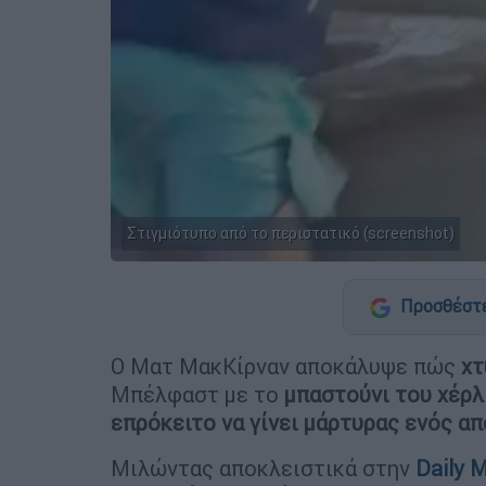
Στιγμιότυπο από το περιστατικό (screenshot)
Προσθέστε
Ο Ματ ΜακΚίρναν αποκάλυψε πώς
χτ
Μπέλφαστ με το
μπαστούνι του χέρλ
επρόκειτο να γίνει μάρτυρας ενός α
Μιλώντας αποκλειστικά στην
Daily M