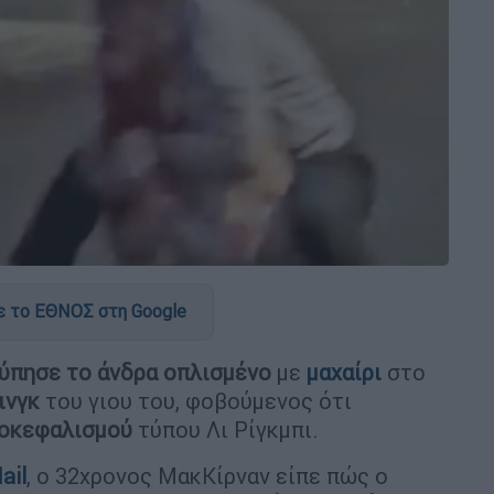
 το ΕΘΝΟΣ στη Google
ύπησε το άνδρα οπλισμένο
με
μαχαίρι
στο
ινγκ
του γιου του, φοβούμενος ότι
ποκεφαλισμού
τύπου Λι Ρίγκμπι.
ail
, ο 32χρονος ΜακΚίρναν είπε πώς ο