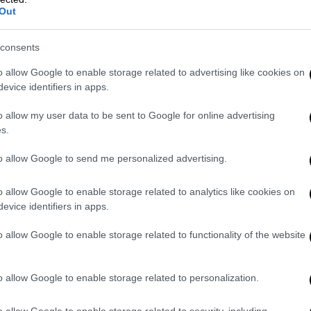
Out
, είναι νεκρός”. Και μετά
τον μαχαίρωσε
 ότι αυτό ήταν κάτι σαν περιστατικό τύπου
consents
ποιος θα έχανε τη ζωή του
.
o allow Google to enable storage related to advertising like cookies on
η χέρλινγκ
νωρίτερα εκείνο το βράδυ και
evice identifiers in apps.
 το αυτοκίνητο. Το ένστικτο πήρε τον
o allow my user data to be sent to Google for online advertising
 τον τύπο στο κεφάλι
με το μπαστούνι του
s.
ίπου τρεις φορές. Όσο πιο δυνατά μπορούσα.
σω και
ήρθε τρέχοντας και προσπάθησε να
to allow Google to send me personalized advertising.
στον αστράγαλο για να ελευθερώσει το
 δυνατά, αλλά
δεν φάνηκε να επηρεάζεται
.
o allow Google to enable storage related to analytics like cookies on
evice identifiers in apps.
ο μαχαίρι. Νομίζω ότι ένας άλλος άνδρας
σησε το μαχαίρι μακριά
.
o allow Google to enable storage related to functionality of the website
προύμυτα για να τον ακινητοποιήσουμε
ασε τότε και τέσσερις αστυνομικοί
o allow Google to enable storage related to personalization.
ή υποστήριξη. Το θύμα
είχε ακόμα τις
 απώλεια αίματος. Σε κάποια στιγμή, ο
o allow Google to enable storage related to security, including