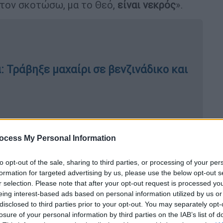
τον σκοτώσω, μα το Θεό,
είναι νεκρός
».
 Τράβηξε μαχαίρι σε βενζινάδικο και
ς σκότωσε τον συγκάτοικό του με
ονικό και όσα δείχνουν ασήμαντη
ocess My Personal Information
to opt-out of the sale, sharing to third parties, or processing of your per
formation for targeted advertising by us, please use the below opt-out s
r selection. Please note that after your opt-out request is processed y
eing interest-based ads based on personal information utilized by us or
μόνο το όνομα Αντρέ αλλά είναι
disclosed to third parties prior to your opt-out. You may separately opt-
υ ζίτσου
, πήδηξαν έξω από το αυτοκίνητό
losure of your personal information by third parties on the IAB’s list of