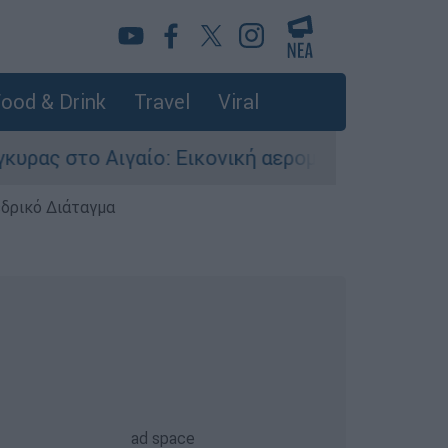
ood & Drink
Travel
Viral
γαίο: Εικονική αερομαχία ανάμεσα σε ελληνικά 
εδρικό Διάταγμα