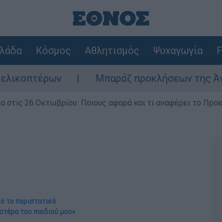
λάδα
Κόσμος
Αθλητισμός
Ψυχαγωγία
F
ων
Μπαράζ προκλήσεων της Άγκυρας στο Αι
ία στις 26 Οκτωβρίου: Ποιους αφορά και τι αναφέρει το Προ
πό το περιστατικό
πατέρα του παιδιού μου»