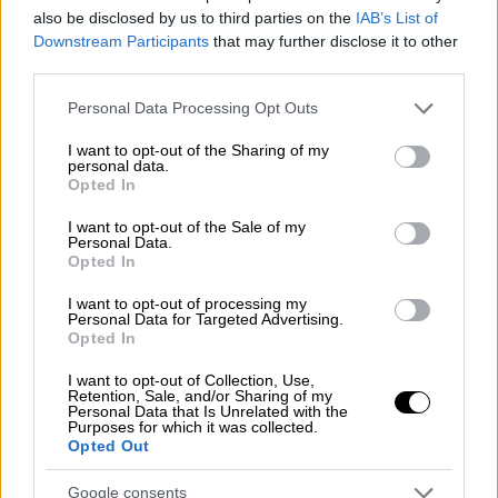
also be disclosed by us to third parties on the
IAB’s List of
αντιμεταναστευτικών ταραχών που είχαν
Downstream Participants
that may further disclose it to other
συγκλονίσει τη χώρα, όταν δύο έφηβοι Ρομά
third parties.
κατηγορήθηκαν για σεξουαλική επίθεση σε
Please note that this website/app uses one or more Google
μια κοπέλα στο Μπαλιμίνα.
Personal Data Processing Opt Outs
services and may gather and store information including but
not limited to your visit or usage behaviour. You may click to
I want to opt-out of the Sharing of my
Έναν χρόνο μετά
, πολιτικοί, αστυνομικές
personal data.
grant or deny consent to Google and its third-party tags to
Αρχές και τοπικοί ηγέτες απευθύνουν
Opted In
use your data for below specified purposes in below Google
δραματικές εκκλήσεις για ψυχραιμία,
consent section.
I want to opt-out of the Sale of my
φοβούμενοι ένα νέο ντόμινο βίας.
Personal Data.
Opted In
Το φυτίλι, ωστόσο, είχε ήδη ανάψει στα
I want to opt-out of processing my
μέσα κοινωνικής δικτύωσης. Μόλις μία ώρα
Personal Data for Targeted Advertising.
Opted In
μετά το συμβάν, ο γνωστός
ακροδεξιός
ακτιβιστής
Τόμι Ρόμπινσον κοινοποίησε το
I want to opt-out of Collection, Use,
Retention, Sale, and/or Sharing of my
βίντεο στους δύο εκατομμύρια ακολούθους
Personal Data that Is Unrelated with the
Purposes for which it was collected.
του στο X, κάνοντάς το αμέσως viral. Το
Opted Out
επόμενο πρωί, ο αναπληρωτής ηγέτης του
κόμματος Reform UK, Ρίτσαρντ Τάις, ζήτησε
Google consents