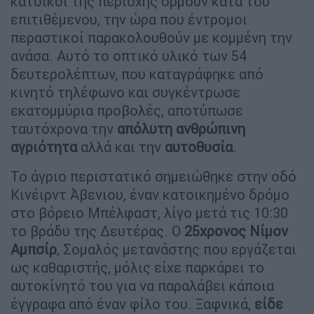
κάτοικοι της περιοχής ορμούν κατά του
επιτιθέμενου, την ώρα που έντρομοι
περαστικοί παρακολουθούν με κομμένη την
ανάσα. Αυτό το οπτικό υλικό των 54
δευτερολέπτων, που καταγράφηκε από
κινητό τηλέφωνο και συγκέντρωσε
εκατομμύρια προβολές, αποτύπωσε
ταυτόχρονα την
απόλυτη ανθρώπινη
αγριότητα
αλλά και την
αυτοθυσία
.
Το άγριο περιστατικό σημειώθηκε στην οδό
Κινέιρντ Άβενιου, έναν κατοικημένο δρόμο
στο βόρειο Μπέλφαστ, λίγο μετά τις 10:30
το βράδυ της Δευτέρας. Ο
25χρονος Νίμον
Αμπσίρ
, Σομαλός μετανάστης που εργάζεται
ως καθαριστής, μόλις είχε παρκάρει το
αυτοκίνητό του για να παραλάβει κάποια
έγγραφα από έναν φίλο του. Ξαφνικά,
είδε