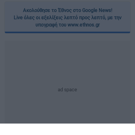
Ακολούθησε το Έθνος στο Google News!
Live όλες οι εξελίξεις λεπτό προς λεπτό, με την
υπογραφή του www.ethnos.gr