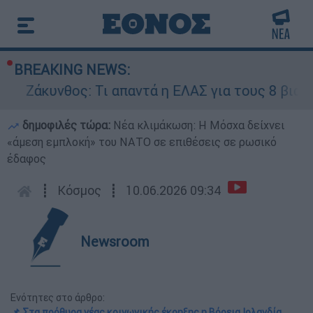
BREAKING NEWS:
κυνθος: Τι απαντά η ΕΛΑΣ για τους 8 βιασμούς τ
δημοφιλές τώρα:
Νέα κλιμάκωση: Η Μόσχα δείχνει
«άμεση εμπλοκή» του ΝΑΤΟ σε επιθέσεις σε ρωσικό
έδαφος
┋
Κόσμος
┋
10.06.2026 09:34
Newsroom
Ενότητες στο άρθρο:
📌 Στα πρόθυρα νέας κοινωνικής έκρηξης η Βόρεια Ιρλανδία