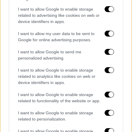
επιτακτικά από την αστυνομία να
I want to allow Google to enable storage
δημοσιοποιήσει την εθνικότητα και το
related to advertising like cookies on web or
νομικό καθεστώς του υπόπτου ώστε να
device identifiers in apps.
προλάβει τη διασπορά ψευδών ειδήσεων,
I want to allow my user data to be sent to
ακολουθώντας τις συστάσεις του ειδικού
Google for online advertising purposes.
συμβούλου της κυβέρνησης για την
τρομοκρατία, Τζόναθαν Χολ.
I want to allow Google to send me
personalized advertising.
Οι
αντιδράσεις
έφτασαν μέχρι την κορυφή
I want to allow Google to enable storage
της πολιτικής ιεραρχίας του Ηνωμένου
related to analytics like cookies on web or
Βασιλείου. Ο πρωθυπουργός Σερ Κιρ
device identifiers in apps.
Στάρμερ χαρακτήρισε την επίθεση
I want to allow Google to enable storage
«
αποτρόπαια και φρικιαστική
», εκφράζοντας
related to functionality of the website or app.
τις ευχαριστίες του στους πολίτες που
επενέβησαν με κίνδυνο της ζωής τους. Στον
I want to allow Google to enable storage
αντίποδα, η ηγέτιδα των Συντηρητικών, Κέμι
related to personalization.
Μπέιντενοκ, άσκησε σκληρή κριτική,
I want to allow Google to enable storage