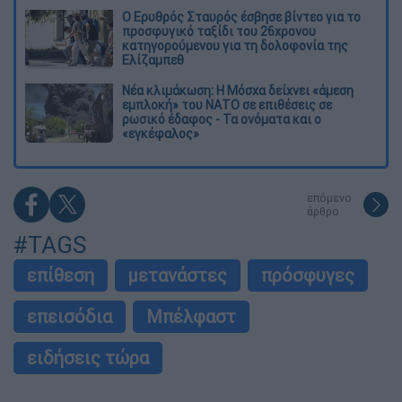
Ο Ερυθρός Σταυρός έσβησε βίντεο για το
προσφυγικό ταξίδι του 26χρονου
κατηγορούμενου για τη δολοφονία της
Ελίζαμπεθ
Νέα κλιμάκωση: Η Μόσχα δείχνει «άμεση
εμπλοκή» του ΝΑΤΟ σε επιθέσεις σε
ρωσικό έδαφος - Τα ονόματα και ο
«εγκέφαλος»
επόμενο
άρθρο
#TAGS
επίθεση
μετανάστες
πρόσφυγες
επεισόδια
Μπέλφαστ
ειδήσεις τώρα