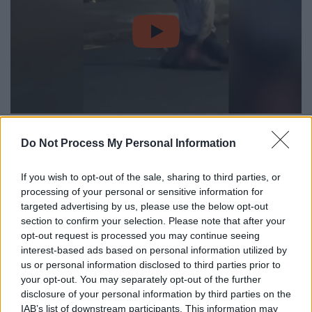
video
Στα πρόθυρα νέας κοινωνικής
Do Not Process My Personal Information
έκρηξης η Βόρεια Ιρλανδία
If you wish to opt-out of the sale, sharing to third parties, or
Η επίθεση, η οποία χαρακτηρίστηκε αμέσως
processing of your personal or sensitive information for
ως «
περιστατικό ύψιστης ασφαλείας
» από
targeted advertising by us, please use the below opt-out
την αστυνομία της Βόρειας Ιρλανδίας (PSNI),
section to confirm your selection. Please note that after your
έφερε με τον πιο βίαιο τρόπο το
opt-out request is processed you may continue seeing
interest-based ads based on personal information utilized by
μεταναστευτικό ζήτημα ξανά στο προσκήνιο
.
us or personal information disclosed to third parties prior to
Το γεγονός συνέβη σε μια εξαιρετικά
your opt-out. You may separately opt-out of the further
φορτισμένη συγκυρία, καθώς συνέπεσε με
disclosure of your personal information by third parties on the
την επέτειο των περσινών σφοδρών
IAB’s list of downstream participants. This information may