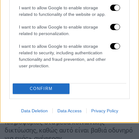
για την κατάσταση της υγείας του,
I want to allow Google to enable storage
απαντώντας στις ψευδείς πληροφορίες
που
related to functionality of the website or app.
κυκλοφορούν στο διαδίκτυο
. Σύμφωνα με
I want to allow Google to enable storage
τους συγγενείς του, ο τραυματίας υπέστη
related to personalization.
σοβαρά τραύματα και έχασε το αριστερό του
μάτι, ωστόσο η κατάστασή του παραμένει
I want to allow Google to enable storage
σταθερή.
related to security, including authentication
functionality and fraud prevention, and other
Παράλληλα,
απηύθυναν
έκκληση
σε όποιον
user protection.
γνωρίζει κάτι για την επίθεση να
συνεργαστεί με τις αρχές. «Αν γνωρίζετε
οτιδήποτε σχετικά με την επίθεση ή είδατε
CONFIRM
κάτι ύποπτο κοντά στην
οδό Κίναρντ
,
απευθυνθείτε στην αστυνομία και
Data Deletion
Data Access
Privacy Policy
σταματήστε να διαδίδετε ψευδείς
πληροφορίες στα μέσα κοινωνικής
δικτύωσης, καθώς αυτό είναι βαθιά οδυνηρό
για εμάς», ανέφεραν.