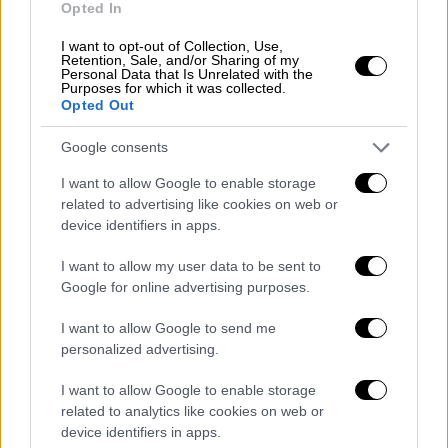
Opted In
«Νιώθουμε αποτροπιασμό για τις σκηνές
I want to opt-out of Collection, Use,
που εκτυλίχθηκαν χθες σε ολόκληρη τη
Retention, Sale, and/or Sharing of my
Personal Data that Is Unrelated with the
Βόρεια
Ιρλανδία
μετά από όσα συνέβησαν»,
Purposes for which it was collected.
ανέφερε η οικογένεια σε ανακοίνωσή της,
Opted Out
υπογραμμίζοντας ότι «
η ειρηνική
Google consents
διαμαρτυρία είναι ο μόνος δρόμος προς τα
εμπρός»
. Και πρόσθεσε «πολλοί μετανάστες
I want to allow Google to enable storage
related to advertising like cookies on web or
προσφέρουν ουσιαστικά στη χώρα μας,
device identifiers in apps.
μεταξύ άλλων στο σύστημα υγείας και στον
κλάδο της φιλοξενίας. Δεν θέλουμε αυτή η
I want to allow my user data to be sent to
τραγωδία να χρησιμοποιηθεί για να διχάσει
Google for online advertising purposes.
ανθρώπους ή να τροφοδοτήσει εχθρότητα –
I want to allow Google to send me
μην το κάνετε στο όνομα του αγαπημένου
personalized advertising.
μας, γιατί δεν συμμεριζόμαστε αυτές τις
αξίες».
I want to allow Google to enable storage
related to analytics like cookies on web or
Η
οικογένεια
προχώρησε και σε ενημέρωση
device identifiers in apps.