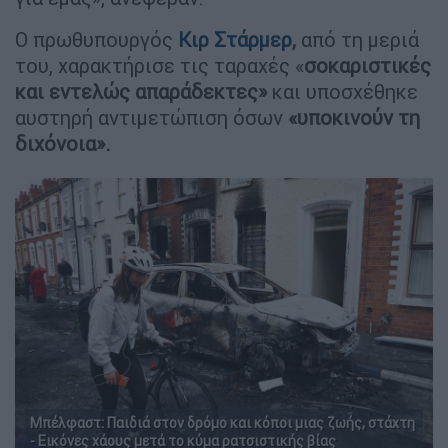
Ο πρωθυπουργός
Κιρ
Στάρμερ
,
από τη μεριά
του, χαρακτήρισε τις ταραχές «
σοκαριστικές
και εντελώς απαράδεκτες»
και υποσχέθηκε
αυστηρή αντιμετώπιση όσων
«υποκινούν τη
διχόνοια».
Μπέλφαστ: Παιδιά στον δρόμο και κόποι μιας ζωής, στάχτη
- Εικόνες χάους μετά το κύμα ρατσιστικής βίας