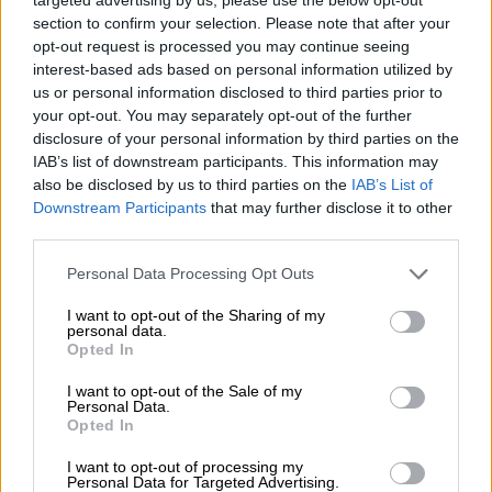
χ
αρακτήρισε τα γεγονότα «πογκρόμ εναντίον
section to confirm your selection. Please note that after your
έγχρωμων ανθρώπων». Από την πλευρά της,
opt-out request is processed you may continue seeing
η βαρόνη Άντερσον του Στόουκ-ον-Τρεντ
interest-based ads based on personal information utilized by
us or personal information disclosed to third parties prior to
δήλωσε ότι ομάδες ατόμων κινούνταν από
your opt-out. You may separately opt-out of the further
σπίτι σε σπίτι αναζητώντας αλλοδαπούς
disclosure of your personal information by third parties on the
κατοίκους με σκοπό να τους εκδιώξουν.
IAB’s list of downstream participants. This information may
also be disclosed by us to third parties on the
IAB’s List of
Downstream Participants
that may further disclose it to other
third parties.
Please note that this website/app uses one or more Google
Personal Data Processing Opt Outs
services and may gather and store information including but
not limited to your visit or usage behaviour. You may click to
I want to opt-out of the Sharing of my
video
personal data.
grant or deny consent to Google and its third-party tags to
Opted In
use your data for below specified purposes in below Google
consent section.
I want to opt-out of the Sale of my
Personal Data.
Opted In
I want to opt-out of processing my
Αηδιασμένη δήλωσε η οικογένεια
Personal Data for Targeted Advertising.