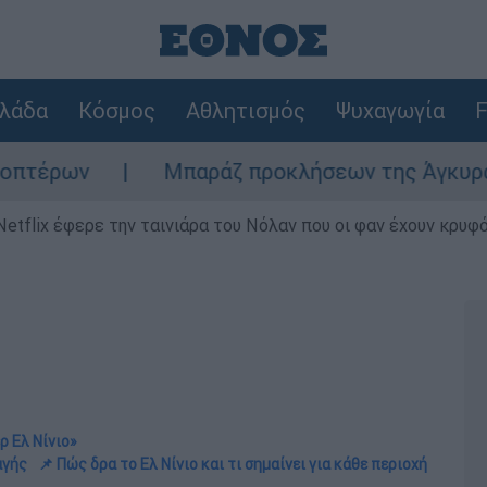
λάδα
Κόσμος
Αθλητισμός
Ψυχαγωγία
F
Μπαράζ προκλήσεων της Άγκυρας στο Αιγαίο: 
Netflix έφερε την ταινιάρα του Νόλαν που οι φαν έχουν κρυφό
ρ Ελ Νίνιο»
αγής
📌 Πώς δρα το Ελ Νίνιο και τι σημαίνει για κάθε περιοχή