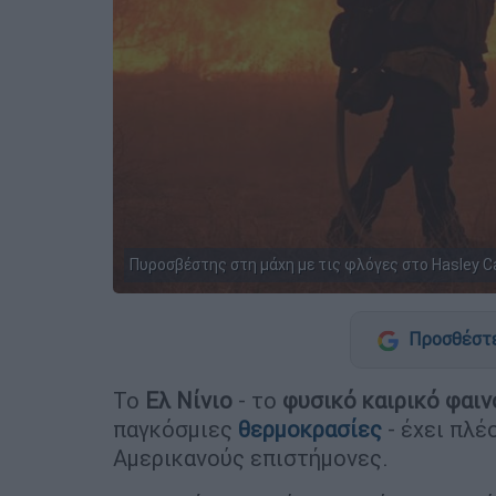
Πυροσβέστης στη μάχη με τις φλόγες στο Hasley C
Προσθέστε
Το
Ελ Νίνιο
- το
φυσικό καιρικό φαιν
παγκόσμιες
θερμοκρασίες
- έχει πλέ
Αμερικανούς επιστήμονες.