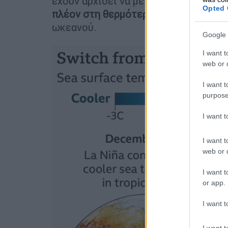
έχουν αρχίσει να μεταβάλλονται, ένδ
Opted 
πλέον στη θερμότερη θάλασσα
και δε
ωκεανού.
Google 
I want t
web or d
I want t
purpose
I want 
I want t
web or d
I want t
or app.
I want t
I want t