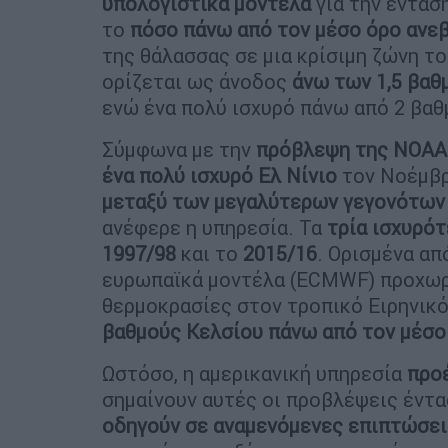
υπολογιστικά μοντέλα
για την έντασή
το
πόσο πάνω από τον μέσο όρο ανε
της θάλασσας σε μια κρίσιμη ζώνη το
ορίζεται ως άνοδος
άνω των 1,5 βαθ
ενώ ένα πολύ ισχυρό πάνω από 2 βαθ
Σύμφωνα με την
πρόβλεψη της NOAA
ένα πολύ ισχυρό Ελ Νίνιο
τον Νοέμβρ
μεταξύ των μεγαλύτερων γεγονότων 
ανέφερε η υπηρεσία. Τα
τρία ισχυρό
1997/98
και το
2015/16
. Ορισμένα απ
ευρωπαϊκά μοντέλα (ECMWF) προχωρο
θερμοκρασίες στον τροπικό Ειρηνικ
βαθμούς Κελσίου πάνω από τον μέσο
Ωστόσο, η αμερικανική υπηρεσία
προ
σημαίνουν αυτές οι προβλέψεις έντα
οδηγούν σε αναμενόμενες επιπτώσει