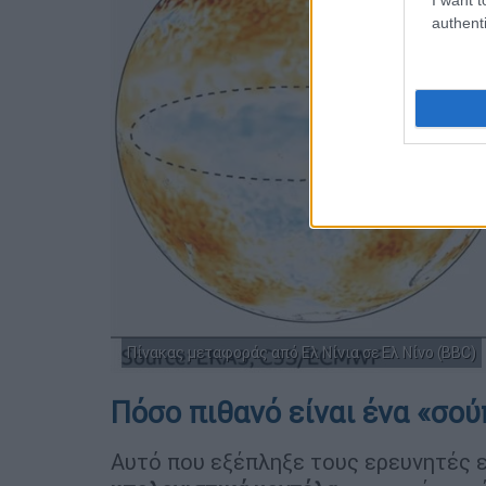
authenti
Πίνακας μεταφοράς από Ελ Νίνια σε Ελ Νίνο (BBC)
Πόσο πιθανό είναι ένα «σού
Αυτό που εξέπληξε τους ερευνητές ε