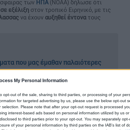
όσφαιρας των
ΗΠΑ
(NOAA) δήλωσε ότι
 σε εξέλιξη
στον τροπικό Ειρηνικό, με τις
άλασσας
να έχουν
αυξηθεί έντονα
τους
άγματα που μας έμαθαν παλαιότερες
ocess My Personal Information
ι ιστορικά ρεκόρ: Οι επιστήμονες
to opt-out of the sale, sharing to third parties, or processing of your per
formation for targeted advertising by us, please use the below opt-out s
Νίνιο» - Τι είναι, οι επιπτώσεις
r selection. Please note that after your opt-out request is processed y
eing interest-based ads based on personal information utilized by us or
disclosed to third parties prior to your opt-out. You may separately opt-
losure of your personal information by third parties on the IAB’s list of