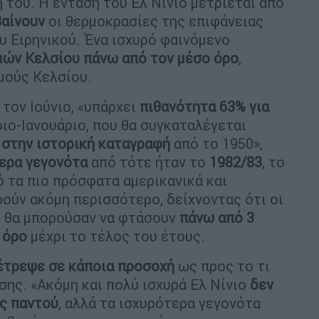
 του. Η ένταση του Ελ Νίνιο μετριέται από
βαίνουν
οι θερμοκρασίες της επιφάνειας
υ Ειρηνικού. Ένα ισχυρό φαινόμενο
μών Κελσίου πάνω από τον μέσο όρο
,
μούς Κελσίου.
τον Ιούνιο, «υπάρχει
πιθανότητα 63%
για
ιο-Ιανουάριο, που θα συγκαταλέγεται
στην ιστορική καταγραφή
από το 1950»,
τερα γεγονότα
από τότε ήταν το
1982/83
, το
ό τα πιο πρόσφατα αμερικανικά και
ύν ακόμη περισσότερο, δείχνοντας ότι οι
ό θα μπορούσαν να φτάσουν
πάνω από 3
 όρο
μέχρι το τέλος του έτους.
έτρεψε σε κάποια προσοχή
ως προς το τι
σης. «Ακόμη και πολύ ισχυρά Ελ Νίνιο
δεν
ς παντού
, αλλά τα ισχυρότερα γεγονότα