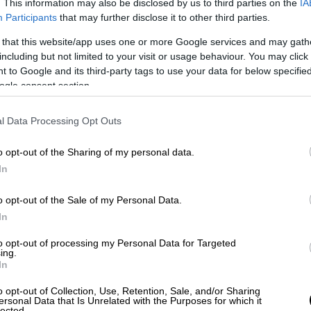
εις δείχνουν
ότι αυτό μπορεί να εξελιχθεί
. This information may also be disclosed by us to third parties on the
IA
αι ακόμη και να συγκαταλέγεται μεταξύ των
Participants
that may further disclose it to other third parties.
οτέ. Ερχόμενο πάνω από δεκαετίες
 that this website/app uses one or more Google services and may gath
μπορούσε να φέρει ακόμη μία χρονιά-ρεκόρ
including but not limited to your visit or usage behaviour. You may click 
αταραχές στον καιρό, στις προμήθειες
 to Google and its third-party tags to use your data for below specifi
ogle consent section.
 συνεχιστούν μέσα σε εκείνη τη χρονιά
.
εί έκπληξη
, καθώς οι μετεωρολόγοι
l Data Processing Opt Outs
ετά το τέλος του
ψυχρότερου «αδελφού»
o opt-out of the Sharing of my personal data.
 φέτος. Οι θερμοκρασίες της επιφάνειας της
In
 Ειρηνικό έχουν πλέον
ξεπεράσει το όριο
ον μέσο όρο, το οποίο χρησιμοποιούν οι
o opt-out of the Sale of my Personal Data.
υν ένα φαινόμενο Ελ Νίνιο.
In
τον τελευταίο μήνα, όπως δείχνουν οι
to opt-out of processing my Personal Data for Targeted
ing.
λασσας (SSTs)
πάνω από τον μέσο όρο στον
In
ιρηνικό Ωκεανό», ανέφερε η υπηρεσία. Η
o opt-out of Collection, Use, Retention, Sale, and/or Sharing
 άνεμοι πάνω από τον ισημερινό Ειρηνικό
ersonal Data that Is Unrelated with the Purposes for which it
lected.