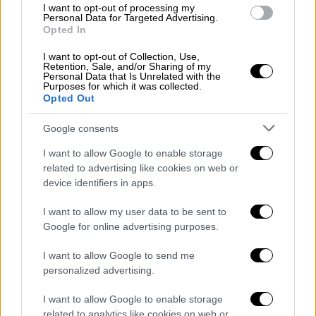
I want to opt-out of processing my
λεπτομέρειες εφαρμογής του πλαισίου
Personal Data for Targeted Advertising.
συμφωνίας.
Opted In
Αντιδράσεις από σκληροπυρηνικούς
I want to opt-out of Collection, Use,
Retention, Sale, and/or Sharing of my
στο Ιράν και στο Ισραήλ
Personal Data that Is Unrelated with the
Purposes for which it was collected.
Opted Out
Οι εξελίξεις αυτές έχουν ήδη πυροδοτήσει
σφοδρές αντιδράσεις στο εσωτερικό του
Google consents
Ιράν
. Στην ιερή πόλη Μασχάντ,
I want to allow Google to enable storage
σκληροπυρηνικοί διαδηλωτές
related to advertising like cookies on web or
συγκεντρώθηκαν έξω από κτίριο του
device identifiers in apps.
Υπουργείου Εξωτερικών, φωνάζοντας
I want to allow my user data to be sent to
συνθήματα κατά του υπουργού
Αμπάς
Google for online advertising purposes.
Αραγτσί
και ζητώντας την παραίτησή του. Οι
σκληροπυρηνικοί του καθεστώτος
I want to allow Google to send me
personalized advertising.
αντιτίθενται σθεναρά σε οποιαδήποτε
παραχώρηση, ειδικά σε ό,τι αφορά τα Στενά
I want to allow Google to enable storage
του Ορμούζ, τα οποία τελούν υπό de facto
related to analytics like cookies on web or