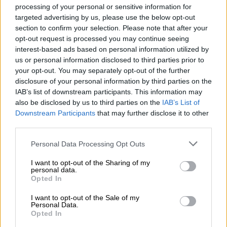
επικείμενη συμφωνία ΗΠΑ-Ιράν: Ο
processing of your personal or sensitive information for
Νετανιάχου συγκάλεσε συμβούλιο
targeted advertising by us, please use the below opt-out
section to confirm your selection. Please note that after your
ασφαλείας - «Θέτουν σε κίνδυνο τα
opt-out request is processed you may continue seeing
συμφέροντά μας»
interest-based ads based on personal information utilized by
us or personal information disclosed to third parties prior to
your opt-out. You may separately opt-out of the further
disclosure of your personal information by third parties on the
IAB’s list of downstream participants. This information may
Η εξέλιξη αυτή αποτελεί το πιο πρόσφατο
also be disclosed by us to third parties on the
IAB’s List of
παράδειγμα των αντιφατικών δηλώσεων από
Downstream Participants
that may further disclose it to other
αμερικανικής και ιρανικής πλευράς, εν μέσω
third parties.
ενός πυρετού διπλωματικών επαφών των
Please note that this website/app uses one or more Google
Personal Data Processing Opt Outs
τελευταίων
ημερών
.
services and may gather and store information including but
not limited to your visit or usage behaviour. You may click to
I want to opt-out of the Sharing of my
Σύμφωνα με
Αμερικανό
αξιωματούχο
, εάν
personal data.
grant or deny consent to Google and its third-party tags to
Opted In
υπογραφεί το μνημόνιο κατανόησης μεταξύ
use your data for below specified purposes in below Google
Ουάσινγκτον
και
Τεχεράνης
, θα ξεκινήσει μια
consent section.
I want to opt-out of the Sale of my
Personal Data.
νέα περίοδος διαπραγματεύσεων διάρκειας
Opted In
60 ημερών, με στόχο να καθοριστούν οι