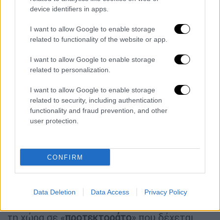
αποκλεισμό από την Τεχεράνη.
device identifiers in apps.
Την ίδια ώρα, το κλίμα είναι εξαιρετικά βαρύ
I want to allow Google to enable storage
related to functionality of the website or app.
και στο Ισραήλ. Ο ηγέτης της
αντιπολίτευσης,
Γιαΐρ
Λαπίντ
, εξαπέλυσε
I want to allow Google to enable storage
δριμεία επίθεση κατά του
Μπενιαμίν
related to personalization.
Νετανιάχου,
κάνοντας λόγο για «
πλήρη
I want to allow Google to enable storage
αποτυχία» της κυβέρνησης.
related to security, including authentication
functionality and fraud prevention, and other
Όπως υπογράμμισε, η διαφαινόμενη
user protection.
συμφωνία δεν επιτυγχάνει κανέναν από τους
πολεμικούς στόχους του
Ισραήλ
,
αφού το
καθεστώς της
Τεχεράνης
επιβιώνει, το
CONFIRM
πυραυλικό του πρόγραμμα παραμένει άθικτο
και η απειλή αναβίωσης του πυρηνικού
προγράμματος είναι ορατή. Κατηγόρησε
Data Deletion
Data Access
Privacy Policy
μάλιστα τον πρωθυπουργό ότι μετατρέπει
τη χώρα σε «
προτεκτοράτο
» που δέχεται