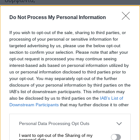
Ο Τραμπ έχει παρουσιάσει ως μεγάλη νίκη
Do Not Process My Personal Information
μια ενδεχόμενη δέσμευση της Τεχεράνης να
μην κατασκευάσει πυρηνικό όπλο. Ωστόσο,
If you wish to opt-out of the sale, sharing to third parties, or
το Ιράν ισχυρίζεται εδώ και χρόνια ότι δεν
processing of your personal or sensitive information for
επιδιώκει κάτι τέτοιο.
targeted advertising by us, please use the below opt-out
section to confirm your selection. Please note that after your
Το πραγματικό ζήτημα είναι το πώς η
opt-out request is processed you may continue seeing
interest-based ads based on personal information utilized by
κυβέρνηση Τραμπ θα διασφαλίσει τη
us or personal information disclosed to third parties prior to
συμμόρφωση
. Επιπλέον, ο Αμερικανός
your opt-out. You may separately opt-out of the further
πρόεδρος θα πρέπει να εξηγήσει γιατί αυτή η
disclosure of your personal information by third parties on the
συμφωνία είναι καλύτερη από εκείνη που
IAB’s list of downstream participants. This information may
είχε διαπραγματευτεί η
κυβέρνηση Ομπάμα
,
also be disclosed by us to third parties on the
IAB’s List of
Downstream Participants
that may further disclose it to other
την οποία ο ίδιος χαρακτήριζε συνεχώς
third parties.
ανεπαρκή. Η συμφωνία εκείνη περιλάμβανε
Please note that this website/app uses one or more Google
περιορισμούς στον
εμπλουτισμό
ουρανίου
Personal Data Processing Opt Outs
services and may gather and store information including but
και ελέγχους από τον Διεθνή Οργανισμό
not limited to your visit or usage behaviour. You may click to
I want to opt-out of the Sharing of my
Ατομικής Ενέργειας.
personal data.