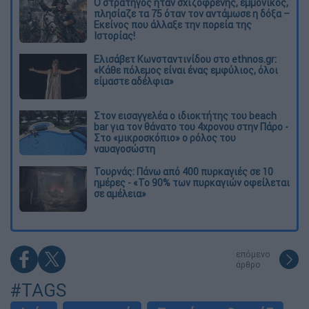
O στρατηγός ήταν σχιζοφρενής, εμμονικός,
πλησίαζε τα 75 όταν τον αντάμωσε η δόξα –
Εκείνος που άλλαξε την πορεία της
Ιστορίας!
Ελισάβετ Κωνσταντινίδου στο ethnos.gr:
«Κάθε πόλεμος είναι ένας εμφύλιος, όλοι
είμαστε αδέλφια»
Στον εισαγγελέα ο ιδιοκτήτης του beach
bar για τον θάνατο του 4χρονου στην Πάρο -
Στο «μικροσκόπιο» ο ρόλος του
ναυαγοσώστη
Τουρνάς: Πάνω από 400 πυρκαγιές σε 10
ημέρες - «Το 90% των πυρκαγιών οφείλεται
σε αμέλεια»
επόμενο
άρθρο
#TAGS