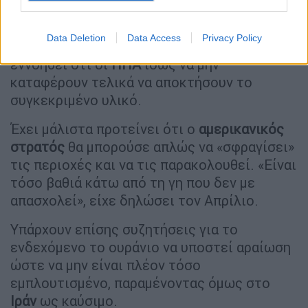
Data Deletion
Data Access
Privacy Policy
Ο
Τραμπ
έχει επανειλημμένα αφήσει να
εννοηθεί ότι οι
ΗΠΑ
ίσως να μην
καταφέρουν τελικά να αποκτήσουν το
συγκεκριμένο υλικό.
Έχει μάλιστα προτείνει ότι ο
αμερικανικός
στρατός
θα μπορούσε απλώς να «σφραγίσει»
τις περιοχές και να τις παρακολουθεί. «Είναι
τόσο βαθιά κάτω από τη γη που δεν με
απασχολεί», είχε δηλώσει τον Απρίλιο.
Υπάρχουν επίσης συζητήσεις για το
ενδεχόμενο το ουράνιο να υποστεί αραίωση
ώστε να μην είναι πλέον τόσο
εμπλουτισμένο, παραμένοντας όμως στο
Ιράν
ως καύσιμο.