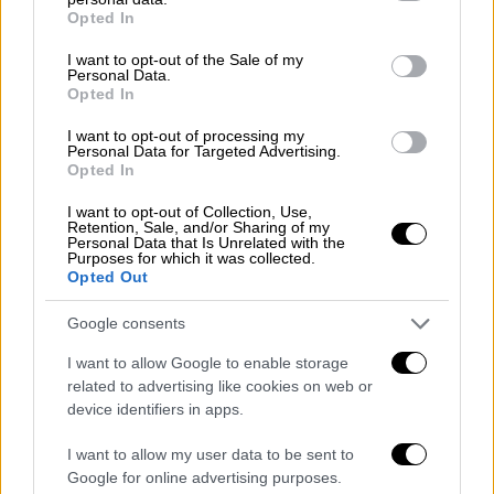
grant or deny consent to Google and its third-party tags to
Opted In
use your data for below specified purposes in below Google
Το μεγάλο εμπόδιο είναι ότι πολλοί
consent section.
I want to opt-out of the Sale of my
«
σκληροπυρηνικοί
» απέναντι στο Ιράν μέσα
Personal Data.
Opted In
στο ίδιο το Ρεπουμπλικανικό Κόμμα
θεωρούν ότι η Τεχεράνη δεν μπορεί να
I want to opt-out of processing my
Personal Data for Targeted Advertising.
θεωρηθεί αξιόπιστη σε καμία συμφωνία. Οι
Opted In
δηλώσεις του ίδιου του Τραμπ περί
I want to opt-out of Collection, Use,
αναξιοπιστίας του Ιράν ενισχύουν αυτό το
Retention, Sale, and/or Sharing of my
επιχείρημα.
Personal Data that Is Unrelated with the
Purposes for which it was collected.
Opted Out
Ερώτημα 2: Το θαμμένο ουράνιο
Google consents
Το ήδη εμπλουτισμένο ουράνιο δημιουργεί
I want to allow Google to enable storage
προβλήματα. Η
κυβέρνηση
Τραμπ
έ
χει
related to advertising like cookies on web or
δηλώσει ότι το Ιράν πρέπει να το
device identifiers in apps.
παραδώσει, όμως αυτό βρίσκεται θαμμένο
βαθιά στο υπέδαφος μετά τις αμερικανικές
I want to allow my user data to be sent to
Google for online advertising purposes.
αεροπορικές επιδρομές πριν από έναν