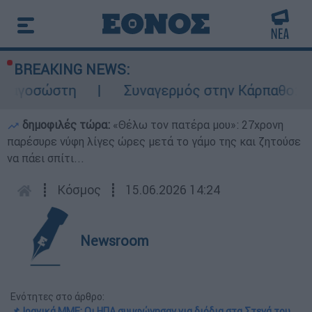
BREAKING NEWS:
ώστη
Συναγερμός στην Κάρπαθο: Βρέθηκαν
δημοφιλές τώρα:
«Θέλω τον πατέρα μου»: 27χρονη
παρέσυρε νύφη λίγες ώρες μετά το γάμο της και ζητούσε
να πάει σπίτι...
┋
Κόσμος
┋
15.06.2026 14:24
Newsroom
Ενότητες στο άρθρο:
📌 Ιρανικά ΜΜΕ: Οι ΗΠΑ συμφώνησαν για διόδια στα Στενά του