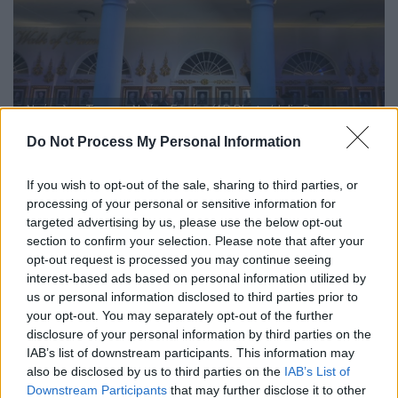
Ντόναλντ Τραμπ - Ντάνα Γουάιτ (AP Photo/Julia Demaree
Nikhinson)
Do Not Process My Personal Information
Ποιος φέρεται να ήταν ο στόχος της
If you wish to opt-out of the sale, sharing to third parties, or
επίθεσης
processing of your personal or sensitive information for
targeted advertising by us, please use the below opt-out
Σύμφωνα με την
New York Post
, το FBI
section to confirm your selection. Please note that after your
πληροφορήθηκε το σχέδιο στις 10 Ιουνίου
opt-out request is processed you may continue seeing
interest-based ads based on personal information utilized by
και εκτέλεσε ένταλμα έρευνας στο
us or personal information disclosed to third parties prior to
Σινσινάτι, όπου πραγματοποιήθηκε και η
your opt-out. You may separately opt-out of the further
πρώτη σύλληψη. Ορισμένοι από τους
disclosure of your personal information by third parties on the
φερόμενους ως υπόπτους ταξίδεψαν στο
IAB’s list of downstream participants. This information may
Φρέντερικσμπεργκ της Βιρτζίνια στις 12 ή
also be disclosed by us to third parties on the
IAB’s List of
Downstream Participants
that may further disclose it to other