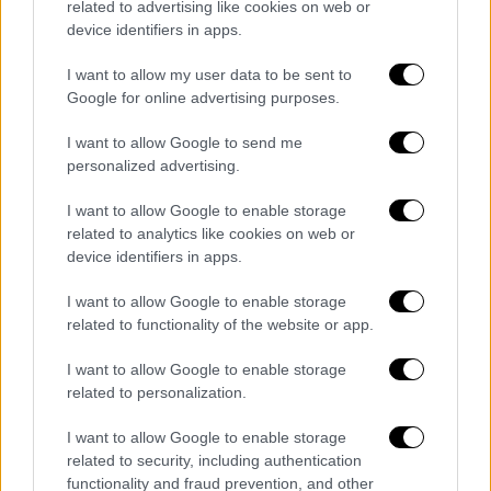
Αμερικανοϊσραηλινή Επιτροπή Δημοσίων
related to advertising like cookies on web or
Υποθέσεων (AIPAC)
, σύμφωνα με το
device identifiers in apps.
δημοσίευμα.
I want to allow my user data to be sent to
Google for online advertising purposes.
I want to allow Google to send me
personalized advertising.
I want to allow Google to enable storage
related to analytics like cookies on web or
device identifiers in apps.
I want to allow Google to enable storage
related to functionality of the website or app.
I want to allow Google to enable storage
UFC Freedom 250 (Evan Vucci/Pool Photo via AP)
related to personalization.
«Είμαστε εκπαιδευμένοι γι' αυτό»
I want to allow Google to enable storage
related to security, including authentication
functionality and fraud prevention, and other
«Χάρη στην
άμεση δράση
του FBI, των