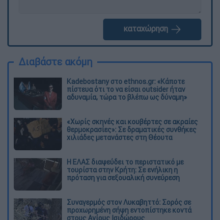
καταχώρηση
Διαβάστε ακόμη
Kadebostany στο ethnos.gr: «Κάποτε
πίστευα ότι το να είσαι outsider ήταν
αδυναμία, τώρα το βλέπω ως δύναμη»
«Χωρίς σκηνές και κουβέρτες σε ακραίες
θερμοκρασίες»: Σε δραματικές συνθήκες
χιλιάδες μετανάστες στη Θέουτα
Η ΕΛΑΣ διαψεύδει το περιστατικό με
τουρίστα στην Κρήτη: Σε ενήλικη η
πρόταση για σεξουαλική συνεύρεση
Συναγερμός στον Λυκαβηττό: Σορός σε
προχωρημένη σήψη εντοπίστηκε κοντά
στους Αγίους Ισιδώρους