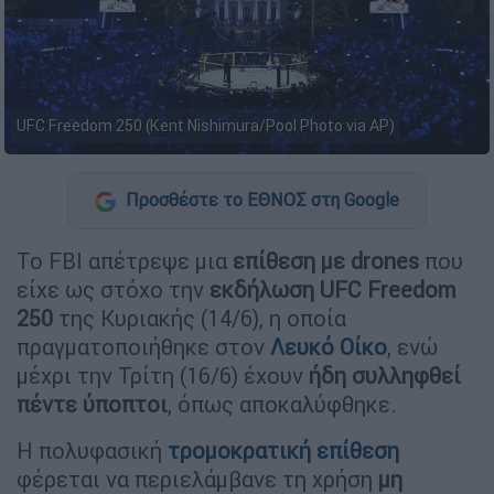
UFC Freedom 250 (Kent Nishimura/Pool Photo via AP)
Προσθέστε το ΕΘΝΟΣ στη Google
Το FBI απέτρεψε μια
επίθεση με drones
που
είχε ως στόχο την
εκδήλωση UFC Freedom
250
της Κυριακής (14/6), η οποία
πραγματοποιήθηκε στον
Λευκό Οίκο
, ενώ
μέχρι την Τρίτη (16/6) έχουν
ήδη συλληφθεί
πέντε ύποπτοι
, όπως αποκαλύφθηκε.
Η πολυφασική
τρομοκρατική επίθεση
φέρεται να περιελάμβανε τη χρήση
μη