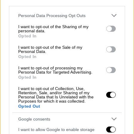
13 Ιουνίου προκειμένου να
κάνουν τις
third parties.
προετοιμασίες για την επίθεση
.
Please note that this website/app uses one or more Google
Personal Data Processing Opt Outs
Κατά την
εξέταση του iPhone ενός υπόπτου
,
services and may gather and store information including but
not limited to your visit or usage behaviour. You may click to
I want to opt-out of the Sharing of my
οι Αρχές εντόπισαν
τουλάχιστον 23 χρήστες
personal data.
grant or deny consent to Google and its third-party tags to
της κρυπτογραφημένης εφαρμογής
Opted In
use your data for below specified purposes in below Google
ανταλλαγής μηνυμάτων Signal, οι οποίοι
consent section.
I want to opt-out of the Sale of my
συμμετείχαν σε συζητήσεις
σχετικά με τις
Personal Data.
Opted In
παραμέτρους αυτού που θα μπορούσε να
εξελιχθεί σε μια καταστροφική
I want to opt-out of processing my
Personal Data for Targeted Advertising.
τρομοκρατική επίθεση στην καρδιά της
Opted In
πρωτεύουσας των Ηνωμένων Πολιτειών.
I want to opt-out of Collection, Use,
Retention, Sale, and/or Sharing of my
Ένας ύποπτος δήλωσε στους ανακριτές ότι
Personal Data that Is Unrelated with the
Purposes for which it was collected.
στόχος της επίθεσης
ήταν να
πληγούν οι
Opted Out
«καπιταλιστικές ελίτ»
, οι
«δισεκατομμυριούχοι»
και οι
πολιτικοί που
Google consents
λαμβάνουν χρηματοδότηση
από την
I want to allow Google to enable storage