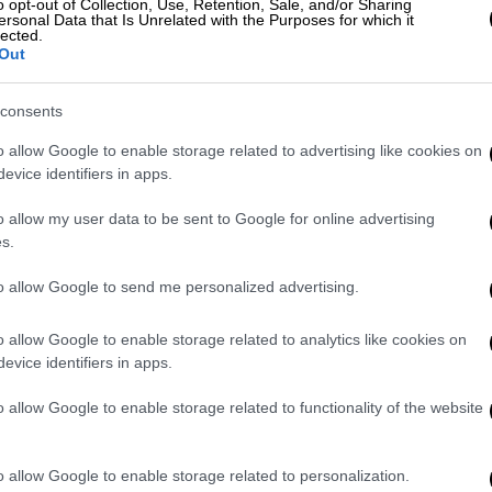
o opt-out of Collection, Use, Retention, Sale, and/or Sharing
ersonal Data that Is Unrelated with the Purposes for which it
lected.
Out
ς Μαφία»: Οι κατηγορίες κατά
consents
ου πρώην Προέδρου
o allow Google to enable storage related to advertising like cookies on
evice identifiers in apps.
o allow my user data to be sent to Google for online advertising
ζημιές από το γιοτ, το οποίο συνεχίζει το
s.
an
, ένα βρετανικό σκάφος από το HMS Tyne
to allow Google to send me personalized advertising.
 λεπτομέρειες και να βεβαιωθεί ότι το
o allow Google to enable storage related to analytics like cookies on
evice identifiers in apps.
 μετά την
κατάσχεση από το Ηνωμένο
σμούς με τη Ρωσία στα ανοικτά των ακτών
o allow Google to enable storage related to functionality of the website
νδίνο, ήταν η πρώτη φορά που
η με στόχο τη διακοπή εσόδων από το
o allow Google to enable storage related to personalization.
λευρά, συμβάλλουν στη χρηματοδότηση του