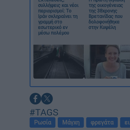
συλλήψεις και νέοι
της οικογένειας
περιορισμοί: Το
της 38χρονης
Ιράν σκληραίνει τη
Βρετανίδας που
γραμμή στο
δολοφονήθηκε
εσωτερικό εν
στην Κυψέλη
μέσω πολέμου
#TAGS
Ρωσία
Μάγχη
φρεγάτα
ε