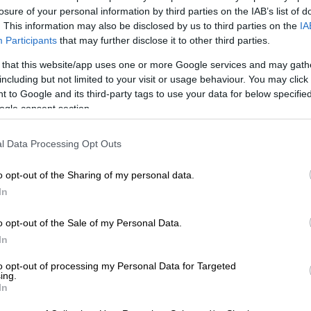
losure of your personal information by third parties on the IAB’s list of
. This information may also be disclosed by us to third parties on the
IA
Participants
that may further disclose it to other third parties.
 that this website/app uses one or more Google services and may gath
including but not limited to your visit or usage behaviour. You may click 
 to Google and its third-party tags to use your data for below specifi
ogle consent section.
l Data Processing Opt Outs
 το ΕΘΝΟΣ στη Google
o opt-out of the Sharing of my personal data.
εγάτα
φέρεται να έριξαν
προειδοποιητικά
In
πολεμικό πλοίο στη
Μάγχη
.
o opt-out of the Sale of my Personal Data.
κοίνωσε ότι
διερευνά
αναφορές σύμφωνα με
In
 Grigorovich»
, πυροβόλησε
μικρότερη των 500 μέτρων από ένα
to opt-out of processing my Personal Data for Targeted
ing.
 από
20 μίλια νότια της Νήσου Γουάιτ
.
In