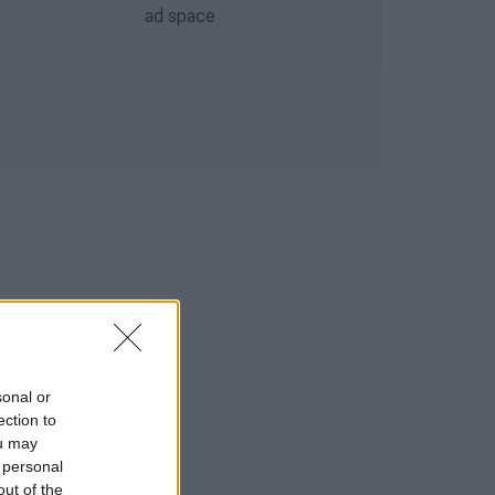
sonal or
ection to
ou may
 personal
out of the