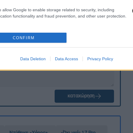
o allow Google to enable storage related to security, including
cation functionality and fraud prevention, and other user protection.
. Το ΕΘΝΟΣ θα παρεμβαίνει και τα προσβλητικά σχόλια θα
CONFIRM
Data Deletion
Data Access
Privacy Policy
καταχώρηση
Ντύθηκε «Χάρος»,
«Όχι γκέι 17 Pro,