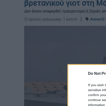
βρετανικού γιοτ στη Μ
Δεν έχουν αναφερθεί τραυματισμοί ή ζημιές από
🕛 χρόνος ανάγνωσης: 1 λεπτό ┋ 🗣️
Ανοικτό 
Do Not Pr
If you wish 
sensitive in
confirm you
continue se
information 