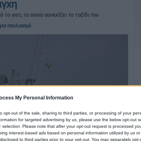
άγχη
 το γιοτ, το οποίο συνεχίζει το ταξίδι του
για σχολιασμό
ocess My Personal Information
to opt-out of the sale, sharing to third parties, or processing of your per
formation for targeted advertising by us, please use the below opt-out s
r selection. Please note that after your opt-out request is processed y
eing interest-based ads based on personal information utilized by us or
disclosed to third parties prior to your opt-out. You may separately opt-