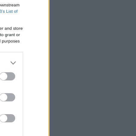
 downstream
B’s List of
er and store
to grant or
ed purposes