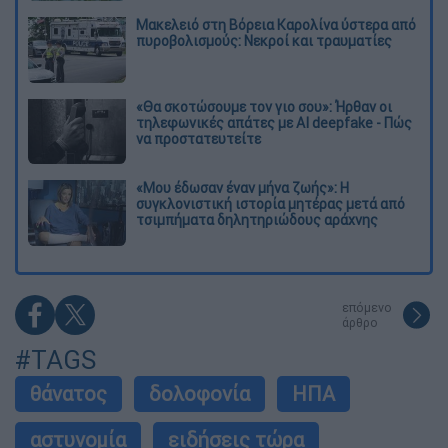
Μακελειό στη Βόρεια Καρολίνα ύστερα από
πυροβολισμούς: Νεκροί και τραυματίες
«Θα σκοτώσουμε τον γιο σου»: Ήρθαν οι
τηλεφωνικές απάτες με AI deepfake - Πώς
να προστατευτείτε
«Μου έδωσαν έναν μήνα ζωής»: Η
συγκλονιστική ιστορία μητέρας μετά από
τσιμπήματα δηλητηριώδους αράχνης
επόμενο
άρθρο
#TAGS
θάνατος
δολοφονία
ΗΠΑ
αστυνομία
ειδήσεις τώρα