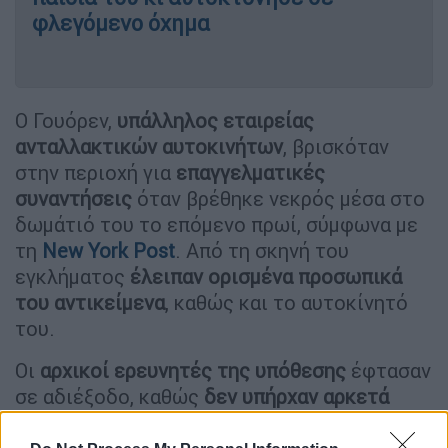
φλεγόμενο όχημα
Ο Γουόρεν,
υπάλληλος εταιρείας
ανταλλακτικών αυτοκινήτων
, βρισκόταν
στην περιοχή για
επαγγελματικές
συναντήσεις
όταν βρέθηκε νεκρός μέσα στο
δωμάτιό του το επόμενο πρωί, σύμφωνα με
τη
New York Post
. Από τη σκηνή του
εγκλήματος
έλειπαν ορισμένα προσωπικά
του αντικείμενα
, καθώς και το αυτοκίνητό
του.
Οι
αρχικοί ερευνητές της υπόθεσης
έφτασαν
σε αδιέξοδο, καθώς
δεν υπήρχαν αρκετά
στοιχεία
, παρά το γεγονός ότι ακολούθησαν