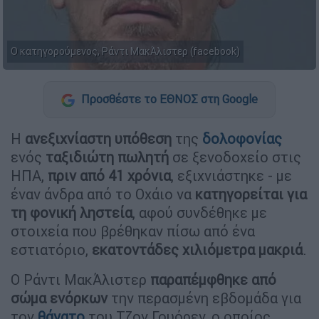
Ο κατηγορούμενος, Ράντι ΜακΆλιστερ (facebook)
Προσθέστε το ΕΘΝΟΣ στη Google
Η
ανεξιχνίαστη υπόθεση
της
δολοφονίας
ενός
ταξιδιώτη πωλητή
σε ξενοδοχείο στις
ΗΠΑ,
πριν από 41 χρόνια
, εξιχνιάστηκε - με
έναν άνδρα από το Οχάιο να
κατηγορείται για
τη φονική ληστεία
, αφού συνδέθηκε με
στοιχεία που βρέθηκαν πίσω από ένα
εστιατόριο,
εκατοντάδες χιλιόμετρα μακριά
.
Ο Ράντι ΜακΆλιστερ
παραπέμφθηκε από
σώμα ενόρκων
την περασμένη εβδομάδα για
τον
θάνατο
του Τζον Γουόρεν, ο οποίος