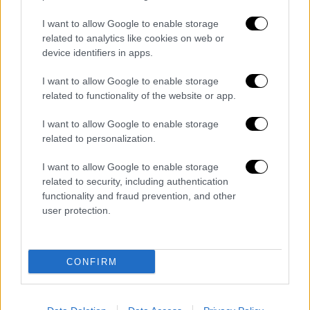
Τρεις άνδρες από τη Νότια Καρολίνα
είχαν
I want to allow Google to enable storage
θεωρηθεί ύποπτοι
για τη δολοφονία του
related to analytics like cookies on web or
Γουόρεν, όμως
οι κατηγορίες εναντίον τους
device identifiers in apps.
αποσύρθηκαν αργότερα
, αφού τεστ
I want to allow Google to enable storage
ανίχνευσης ψεύδους
επιβεβαίωσαν τα
related to functionality of the website or app.
άλλοθί τους
, σύμφωνα με την εφημερίδα
Cincinnati Enquirer
.
I want to allow Google to enable storage
related to personalization.
Το εκ νέου άνοιγμα της υπόθεσης
I want to allow Google to enable storage
Η
έρευνα για τη δολοφονία
του Γουόρεν
related to security, including authentication
functionality and fraud prevention, and other
παρέμεινε στάσιμη για δεκαετίες
, μέχρι που
user protection.
οι αρχές
την άνοιξαν ξανά το 2019
και
άρχισαν να επανεξετάζουν τα στοιχεία.
Ορισμένα από τα αντικείμενα που είχαν
CONFIRM
ανακτηθεί
στάλθηκαν σε εγκληματολογικά
εργαστήρια
για ανάλυση και ο ΜακΆλιστερ,
μαζί με έναν
άγνωστο πλέον νεκρό συνεργό
,