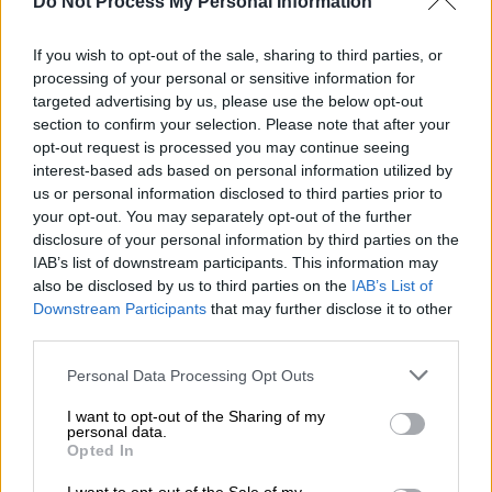
πολλές διαφορετικές πληροφορίες και
Do Not Process My Personal Information
υποδείξεις. Μερικά από τα κλεμμένα
αντικείμενα
βρέθηκαν πεταμένα
πίσω από
If you wish to opt-out of the sale, sharing to third parties, or
processing of your personal or sensitive information for
ένα εστιατόριο στο Ντάλτον της Τζόρτζια -
targeted advertising by us, please use the below opt-out
περίπου
644 χιλιόμετρα μακριά
- λίγες
section to confirm your selection. Please note that after your
ημέρες μετά τη δολοφονία. Το αυτοκίνητο
opt-out request is processed you may continue seeing
του θύματος
εντοπίστηκε αργότερα
στο
interest-based ads based on personal information utilized by
us or personal information disclosed to third parties prior to
Ρέντινγκτον Μπιτς της Φλόριντα, σύμφωνα
your opt-out. You may separately opt-out of the further
με τον εισαγγελέα.
disclosure of your personal information by third parties on the
IAB’s list of downstream participants. This information may
also be disclosed by us to third parties on the
IAB’s List of
Downstream Participants
that may further disclose it to other
third parties.
Please note that this website/app uses one or more Google
Personal Data Processing Opt Outs
services and may gather and store information including but
not limited to your visit or usage behaviour. You may click to
I want to opt-out of the Sharing of my
personal data.
grant or deny consent to Google and its third-party tags to
Opted In
use your data for below specified purposes in below Google
consent section.