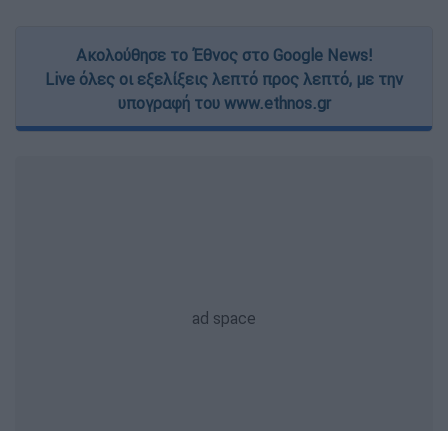
Ακολούθησε το Έθνος στο Google News!
Live όλες οι εξελίξεις λεπτό προς λεπτό, με την
υπογραφή του www.ethnos.gr