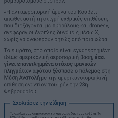
βομβαρδισμούς στο Ιράν.
«Η αντιαεροπορική άμυνα του Κουβέιτ
απωθεί αυτή τη στιγμή εχθρικές επιθέσεις
που διεξάγονται με πυραύλους και drones»,
ανέφεραν οι ένοπλες δυνάμεις μέσω X,
χωρίς να αναφέρουν ρητώς από ποια χώρα.
Το εμιράτο, στο οποίο είναι εγκατεστημένη
ιδίως αμερικανική αεροπορική βάση,
έχει
γίνει επανειλημμένα στόχος ιρανικών
πληγμάτων αφότου ξέσπασε ο πόλεμος στη
Μέση Ανατολή
με την αμερικανοϊσραηλινή
επίθεση εναντίον του Ιράν την 28η
Φεβρουαρίου.
Τα σχολιά σας δημοσιεύονται άμεσα με δική σας ευθύνη. Το
ΕΘΝΟΣ θα παρεμβαίνει και τα προσβλητικά σχόλια θα