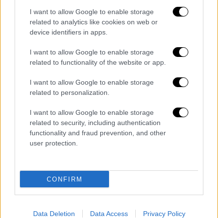
καταδίκασε «τη στοχοποίηση από την
I want to allow Google to enable storage
Ισλαμική Δημοκρατία του Ιράν του
related to analytics like cookies on web or
σαουδαραβικού δεξαμενόπλοιου Wedyan»
device identifiers in apps.
και αυτή του δεξαμενόπλοιου «Al Rekayyat
του Κατάρ»
, καταγγέλλοντας «επίθεση
I want to allow Google to enable storage
related to functionality of the website or app.
εναντίον της ασφάλειας της διεθνούς
ναυσιπλοΐας και της ασφάλειας του
I want to allow Google to enable storage
παγκόσμιου ενεργειακού εφοδιασμού».
related to personalization.
Νωρίτερα το εμιράτο του Κατάρ ανακοίνωσε
I want to allow Google to enable storage
πως κάλεσε τον ιρανό επιτετραμμένο και
related to security, including authentication
functionality and fraud prevention, and other
απαίτησε «εξηγήσεις για την επίθεση αυτή»
user protection.
εναντίον του πλοίου του.
Η διπλωματία του Κατάρ ανέφερε ακόμη ότι
CONFIRM
επέδωσε στον ιρανό διπλωμάτη νότα
διαμαρτυρίας, αξιώνοντας η Τεχεράνη «να
σταματήσει αμέσως κάθε ενέργεια που
Data Deletion
Data Access
Privacy Policy