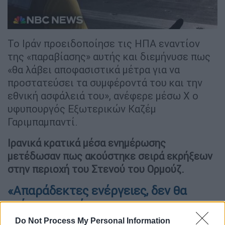
Το Ιράν προειδοποίησε τις ΗΠΑ εναντίον
της «παραβίασης» αυτής και διεμήνυσε πως
«θα λάβει αποφασιστικά μέτρα για να
προστατεύσει τα συμφέροντά του και την
εθνική ασφάλειά του», ανέφερε μέσω X ο
υφυπουργός Εξωτερικών Καζέμ
Γαριμπαμπαντί.
Ιρανικά κρατικά μέσα ενημέρωσης
μετέδωσαν πως ακούστηκε σειρά εκρήξεων
στην περιοχή του Στενού του Ορμούζ.
«Απαράδεκτες ενέργειες, δεν θα
μείνουν ατιμώρητες»
Do Not Process My Personal Information