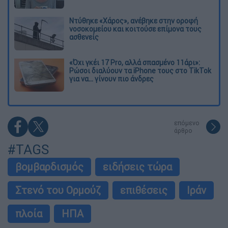
Ντύθηκε «Χάρος», ανέβηκε στην οροφή
νοσοκομείου και κοιτούσε επίμονα τους
ασθενείς
«Όχι γκέι 17 Pro, αλλά σπασμένο 11άρι»:
Ρώσοι διαλύουν τα iPhone τους στο TikTok
για να... γίνουν πιο άνδρες
επόμενο
άρθρο
#TAGS
βομβαρδισμός
ειδήσεις τώρα
Στενό του Ορμούζ
επιθέσεις
Ιράν
πλοία
ΗΠΑ