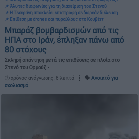
📌 Άλυτες διαφωνίες για τη διαχείριση του Στενού
📌 Η Τεχεράνη αποκλείει επιστροφή σε δωρεάν διέλευση
📌 Επίθεση με drones και πυραύλους στο Κουβέιτ
Μπαράζ βομβαρδισμών από τις
ΗΠΑ στο Ιράν, έπληξαν πάνω από
80 στόχους
Σκληρή απάντηση μετά τις επιθέσεις σε πλοία στο
Στενό του Ορμούζ -
🕛 χρόνος ανάγνωσης: 6 λεπτά ┋ 🗣️
Ανοικτό για
σχολιασμό