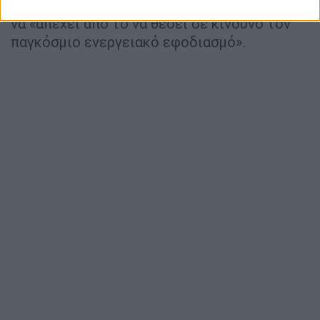
υπονομεύει την περιφερειακή ασφάλεια» και
να «απέχει από το να θέσει σε κίνδυνο τον
παγκόσμιο ενεργειακό εφοδιασμό».