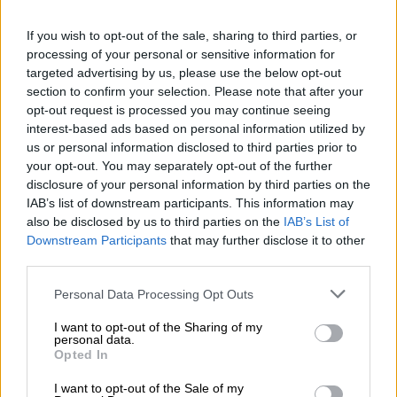
«Οι ενέργειες του Ιράν στο Στενό είναι
εντελώς απαράδεκτες από τη σκοπιά των
If you wish to opt-out of the sale, sharing to third parties, or
ΗΠΑ και δεν θα μείνουν ατιμώρητες», είπε
processing of your personal or sensitive information for
αμερικανός αξιωματούχος σε
targeted advertising by us, please use the below opt-out
δημοσιογράφους υπό τον όρο να μην
section to confirm your selection. Please note that after your
opt-out request is processed you may continue seeing
κατονομαστεί, έπειτα από τη δημοσιοποίηση
interest-based ads based on personal information utilized by
εγγράφου του υπουργείου Οικονομικών που
us or personal information disclosed to third parties prior to
απαγόρευσε «νέες συναλλαγές» ιρανικών
your opt-out. You may separately opt-out of the further
υδρογονανθράκων από χθες.
disclosure of your personal information by third parties on the
IAB’s list of downstream participants. This information may
also be disclosed by us to third parties on the
IAB’s List of
Με φόντο τη νέα κλιμάκωση της έντασης, η
Downstream Participants
that may further disclose it to other
τιμή του βαρελιού της αμερικανικής
third parties.
ποικιλίας αργού WTI σημείωνε άνοδο 2,63%
Please note that this website/app uses one or more Google
Personal Data Processing Opt Outs
στα 72,29 δολάρια λίγη ώρα αφού άνοιξαν οι
services and may gather and store information including but
ασιατικές αγορές.
not limited to your visit or usage behaviour. You may click to
I want to opt-out of the Sharing of my
personal data.
grant or deny consent to Google and its third-party tags to
Opted In
Η ναυσιπλοΐα ξανάρχισε στο στενό του
use your data for below specified purposes in below Google
Ορμούζ μετά την υπογραφή του μνημονίου
consent section.
I want to opt-out of the Sale of my