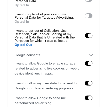
Personal Data.
κατανόησης, αλλά το εγχείρημα δεν ήταν
Opted In
ακριβώς ανέφελο.
I want to opt-out of processing my
Personal Data for Targeted Advertising.
Στα τέλη Ιουνίου, δυο πλοία χτυπήθηκαν από
Opted In
βλήματα άγνωστης προέλευσης -- οι
επιθέσεις αποδόθηκαν στην Τεχεράνη από
I want to opt-out of Collection, Use,
Retention, Sale, and/or Sharing of my
τον αμερικανικό στρατό, ο οποίος δυο
Personal Data that Is Unrelated with the
Purposes for which it was collected.
24ωρα αργότερα βομβάρδισε το Ιράν. Η
Opted Out
Ισλαμική Δημοκρατία ανταπέδωσε
Google consents
εξαπολύοντας πυραύλους και μη
επανδρωμένα εναέρια συστήματα εναντίον
I want to allow Google to enable storage
γειτόνων της στον Κόλπο, ιδίως του
related to advertising like cookies on web or
device identifiers in apps.
Κουβέιτ και του Μπαχρέιν.
I want to allow my user data to be sent to
Άλυτες διαφωνίες για τη διαχείριση
Google for online advertising purposes.
του Στενού
I want to allow Google to send me
Η διπλωματία της Σαουδικής Αραβίας
personalized advertising.