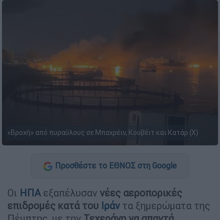
«Βροχή» από πυραύλους σε Μπαχρέιν, Κουβέιτ και Κατάρ (X)
Προσθέστε το ΕΘΝΟΣ στη Google
Οι
ΗΠΑ
εξαπέλυσαν
νέες αεροπορικές
επιδρομές κατά του
Ιράν
τα ξημερώματα της
Πέμπτης, με την
Τεχεράνη να απαντά