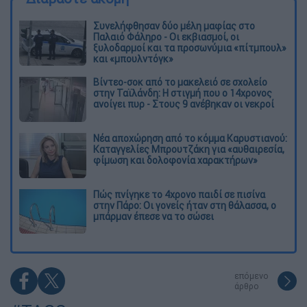
Συνελήφθησαν δύο μέλη μαφίας στο
Παλαιό Φάληρο - Οι εκβιασμοί, οι
ξυλοδαρμοί και τα προσωνύμια «πίτμπουλ»
και «μπουλντόγκ»
Βίντεο-σοκ από το μακελειό σε σχολείο
στην Ταϊλάνδη: Η στιγμή που ο 14χρονος
ανοίγει πυρ - Στους 9 ανέβηκαν οι νεκροί
Νέα αποχώρηση από το κόμμα Καρυστιανού:
Καταγγελίες Μπρουτζάκη για «αυθαιρεσία,
φίμωση και δολοφονία χαρακτήρων»
Πώς πνίγηκε το 4χρονο παιδί σε πισίνα
στην Πάρο: Οι γονείς ήταν στη θάλασσα, ο
μπάρμαν έπεσε να το σώσει
επόμενο
άρθρο