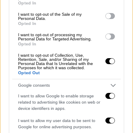
Opted In
use your data for below specified purposes in below Google
επίθεση στο Γκολεστάν ήταν η ίδια που
consent section.
αναφέρθηκε από τους Φρουρούς.
I want to opt-out of the Sale of my
Personal Data.
Opted In
Προειδοποίηση Τραμπ: «Θα γίνει πολύ
χειρότερο» αν επαναληφθούν οι
I want to opt-out of processing my
Personal Data for Targeted Advertising.
επιθέσεις στη ναυσιπλοΐα
Opted In
I want to opt-out of Collection, Use,
Μετά την αποχώρησή του από τη σύνοδο
Retention, Sale, and/or Sharing of my
Personal Data that Is Unrelated with the
κορυφής του ΝΑΤΟ στην Τουρκία, ο Τραμπ
Purposes for which it was collected.
δημοσίευσε αρκετά βίντεο στα μέσα
Opted Out
κοινωνικής δικτύωσης με εκρήξεις στο Ιράν,
Google consents
απευθύνοντας
νέα προειδοποίηση
προς την
Ισλαμική Δημοκρατία. «Αυτά είναι τα
I want to allow Google to enable storage
related to advertising like cookies on web or
αντίποινα για τον χθεσινό βομβαρδισμό
device identifiers in apps.
πλοίων από το Ιράν.
Αν συμβεί ξανά, θα γίνει
πολύ χειρότερο
!», έγραψε.
I want to allow my user data to be sent to
Google for online advertising purposes.
Νωρίτερα μέσα στην ημέρα, ο Τραμπ είχε