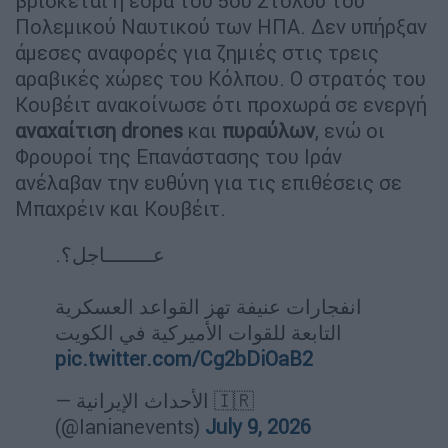
βρίσκεται η έδρα του 5ου Στόλου του
Πολεμικού Ναυτικού των ΗΠΑ. Δεν υπήρξαν
άμεσες αναφορές για ζημιές στις τρεις
αραβικές χώρες του Κόλπου. Ο στρατός του
Κουβέιτ ανακοίνωσε ότι προχωρά σε ενεργή
αναχαίτιση drones
και
πυραύλων
, ενώ οι
Φρουροί της Επανάστασης του Ιράν
ανέλαβαν την ευθύνη για τις επιθέσεις σε
Μπαχρέιν και Κουβέιτ.
عــــــــاجل؟.
انفجارات عنيفة تهز القواعد العسكرية
التابعة للقوات الأميركية في الكويت
pic.twitter.com/Cg2bDiOaB2
— الأحداث الإيرانية 🇮🇷
(@Ianianevents)
July 9, 2026