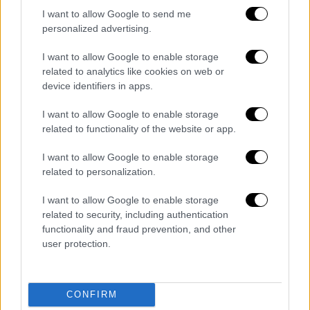
δηλώσει ότι οι τελευταίες εκατέρωθεν
I want to allow Google to send me
personalized advertising.
συγκρούσεις δεν θα οδηγούσαν σε
«μακροπρόθεσμη» στρατιωτική δράση.
I want to allow Google to enable storage
«
Οτιδήποτε συμβεί, θα συμβεί πολύ
related to analytics like cookies on web or
γρήγορα
», είπε, αν και άφησε να εννοηθεί ότι
device identifiers in apps.
ο αμερικανικός στρατός θα μπορούσε
I want to allow Google to enable storage
«απλώς να τελειώσει τη δουλειά».
related to functionality of the website or app.
Παράλληλα, «γύρισε» και στις παλαιότερες
I want to allow Google to enable storage
απειλές του για πλήγματα σε
πολιτικές
related to personalization.
υποδομές
του Ιράν, συμπεριλαμβανομένων
I want to allow Google to enable storage
σταθμών ηλεκτροπαραγωγής και μονάδων
related to security, including authentication
αφαλάτωσης, καθώς και για κατάληψη του
functionality and fraud prevention, and other
νησιού Χαρκ, που αποτελεί το κέντρο
user protection.
παραγωγής πετρελαίου της χώρας.
CONFIRM