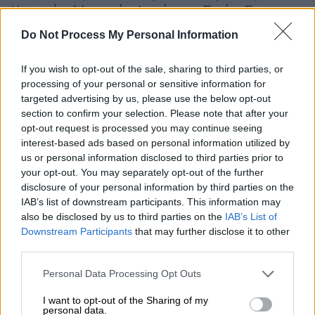
Κοναράκ, Μπαντάρ Αμπάς και Σιρίκ. Στο
Ιρανσάχρ, οι αρχές δήλωσαν ότι από πλήγμα
Do Not Process My Personal Information
έχασε τη ζωή του ένας πυροσβέστης σε
αεροδρόμιο.
If you wish to opt-out of the sale, sharing to third parties, or
processing of your personal or sensitive information for
Για πρώτη φορά από τον Απρίλιο, όπως
targeted advertising by us, please use the below opt-out
γράφει το
Associated Press
, φάνηκε επίσης
section to confirm your selection. Please note that after your
opt-out request is processed you may continue seeing
ότι
τα αμερικανικά πλήγματα στοχοποίησαν
interest-based ads based on personal information utilized by
ιρανικές γέφυρες
. Τα κρατικά μέσα
us or personal information disclosed to third parties prior to
ενημέρωσης μετέδωσαν πλήγμα σε
your opt-out. You may separately opt-out of the further
σιδηροδρομική γέφυρα στην επαρχία
disclosure of your personal information by third parties on the
IAB’s list of downstream participants. This information may
Γκολεστάν του βορειοανατολικού Ιράν, ενώ
also be disclosed by us to third parties on the
IAB’s List of
οι Φρουροί της Επανάστασης ανακοίνωσαν
Downstream Participants
that may further disclose it to other
ότι δύο γέφυρες δέχθηκαν επίθεση στη
third parties.
διαδρομή προς το Μασχάντ, όπου οι
Please note that this website/app uses one or more Google
Personal Data Processing Opt Outs
αξιωματούχοι σχεδιάζουν να κηδέψουν τον
services and may gather and store information including but
εκλιπόντα Αγιατολάχ Αλί Χαμενεΐ την
not limited to your visit or usage behaviour. You may click to
I want to opt-out of the Sharing of my
personal data.
Πέμπτη. Δεν ήταν σαφές, ωστόσο, αν η
grant or deny consent to Google and its third-party tags to