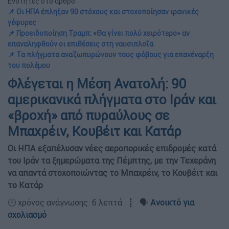
Ενότητες στο άρθρο:
📌 Οι ΗΠΑ έπληξαν 90 στόχους και στοχοποίησαν ιρανικές
γέφυρες
📌 Προειδοποίηση Τραμπ: «Θα γίνει πολύ χειρότερο» αν
επαναληφθούν οι επιθέσεις στη ναυσιπλοΐα
📌 Τα πλήγματα αναζωπυρώνουν τους φόβους για επανέναρξη
του πολέμου
Φλέγεται η Μέση Ανατολή: 90
αμερικανικά πλήγματα στο Ιράν και
«βροχή» από πυραύλους σε
Μπαχρέιν, Κουβέιτ και Κατάρ
Οι ΗΠΑ εξαπέλυσαν νέες αεροπορικές επιδρομές κατά
του Ιράν τα ξημερώματα της Πέμπτης, με την Τεχεράνη
να απαντά στοχοποιώντας το Μπαχρέιν, το Κουβέιτ και
το Κατάρ
🕛 χρόνος ανάγνωσης: 6 λεπτά ┋ 🗣️
Ανοικτό για
σχολιασμό