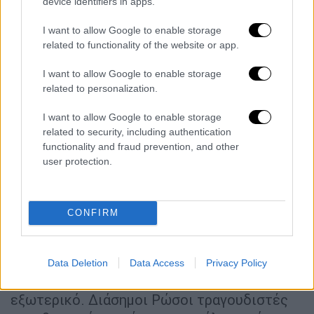
έξι χρόνων και μάλιστα είχε βλάψει ή
device identifiers in apps.
σκοτώσει σκυλιά που είχε η ίδια ή η
I want to allow Google to enable storage
οικογένειά της.
related to functionality of the website or app.
Τα ρεπορτάζ της Οζιόρναγια όλο και
I want to allow Google to enable storage
περισσότερο έθλιβαν τους Μοσχοβίτες. Και
related to personalization.
τους εξόργισαν. Μετά από καμπάνια ενός
I want to allow Google to enable storage
χρόνου, η Ρομάνοβα δικάστηκε και
related to security, including authentication
καταδικάστηκε με έναν χρόνο ψυχιατρική
functionality and fraud prevention, and other
αγωγή. Το τι απέγινε μετά παραμένει
user protection.
άγνωστο.
Εκπονήθηκαν σχέδια να ανεγείρουν ένα
CONFIRM
μνημείο για τον άτυχο Μάλτσικ, σαν σύμβολο
υπενθύμισης για τα δεινά των χιλιάδων
αδέσποτων τη Μόσχας. Δωρεές άρχισαν να
Data Deletion
Data Access
Privacy Policy
καταφθάνουν από όλη τη Ρωσία και από το
εξωτερικό. Διάσημοι Ρώσοι τραγουδιστές