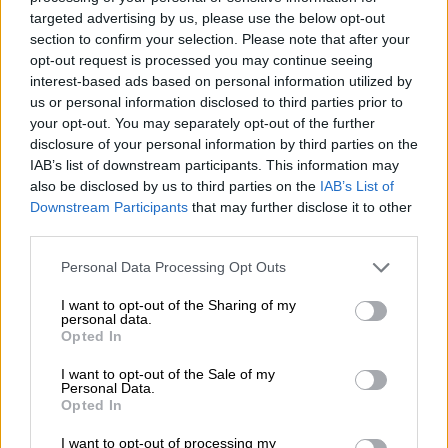
Μάλτσικ κι εκείνη απ' τη τσάντα της έβγαλε
targeted advertising by us, please use the below opt-out
section to confirm your selection. Please note that after your
μαχαίρι και τον τραυμάτισε έξι φορές. Ο
opt-out request is processed you may continue seeing
ιδιοκτήτης ενός κοντινού πάγκου
interest-based ads based on personal information utilized by
προσπάθησε να επέμβει αλλά ήταν αργά. Το
us or personal information disclosed to third parties prior to
«Αγοράκι» είχε αφήσει την τελευταία πνοή
your opt-out. You may separately opt-out of the further
disclosure of your personal information by third parties on the
του πριν φτάσει η αστυνομία και το
IAB’s list of downstream participants. This information may
ασθενοφόρο.
also be disclosed by us to third parties on the
IAB’s List of
Downstream Participants
that may further disclose it to other
Όπως ήταν φυσικό, αυτό προκάλεσε την
third parties.
οργή των κατοίκων της ρωσικής
Please note that this website/app uses one or more Google
πρωτεύουσας, οι οποίοι έστησαν εκεί
Personal Data Processing Opt Outs
services and may gather and store information including but
ακριβώς που ο Μάλτσικ έχασε τη ζωή του
not limited to your visit or usage behaviour. You may click to
I want to opt-out of the Sharing of my
personal data.
ένα άγαλμά
του σκύλου. Οι περαστικοί ακόμη
grant or deny consent to Google and its third-party tags to
Opted In
και σήμερα σταματούν να χαϊδέψουν το
use your data for below specified purposes in below Google
consent section.
κεφαλάκι του ή για ν' αφήσουν λίγα
I want to opt-out of the Sale of my
Personal Data.
λουλούδια.
Opted In
Η αστυνομία δεν έκανε τίποτα, η Ρομάνοβα
I want to opt-out of processing my