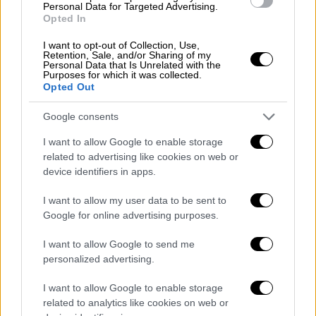
Personal Data for Targeted Advertising.
έφυγε. Όμως, η δημοσιογράφος της
Opted In
«Ιζβέστια», Ιρίνα Οζιόρναγια, βάλθηκε να
I want to opt-out of Collection, Use,
ανακαλύψει γιατί επιτέθηκαν τόσο βάναυσα
Retention, Sale, and/or Sharing of my
Personal Data that Is Unrelated with the
στον Μάλτσικ. Έγραψε σειρά άρθρων για το
Purposes for which it was collected.
περιστατικό και κατάφερε να ταυτοποιήσει
Opted Out
τη Ρομάνοβα, ένα νεαρής ηλικίας μοντέλο
Google consents
μόδας, ως τον δράστη. Συνάντησε τη
Ρομάνοβα, η οποία, σύμφωνα με τα
I want to allow Google to enable storage
related to advertising like cookies on web or
δημοσιεύματα, της είπε: «Όλα αυτά πλέον
device identifiers in apps.
δεν έχουν καμία σημασία. Το μόνο που
μπορώ να πω είναι ότι το έχω μετανιώσει.
I want to allow my user data to be sent to
Αλλά σε μια βδομάδα, πάω στην Ισπανία για
Google for online advertising purposes.
δουλειά. Ελπίζω να τα ξεχάσω όλα αυτά.
I want to allow Google to send me
Τουλάχιστον, εσείς δεν θα μ' ενοχλείτε».
personalized advertising.
Περαιτέρω έρευνα έδειξε ότι η Ρομάνοβα
I want to allow Google to enable storage
είχε διαγνωστεί με σχιζοφρένεια σε ηλικία
related to analytics like cookies on web or