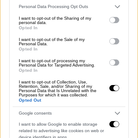
Please note that this website/app uses one or more Google
μέθοδος που ακολουθήθηκε για τη σημερινή
Personal Data Processing Opt Outs
services and may gather and store information including but
επίθεση θα είναι παραπλήσια με εκείνη που
not limited to your visit or usage behaviour. You may click to
I want to opt-out of the Sharing of my
οι ΗΠΑ θεωρούν ότι χρησιμοποιήθηκε τον
personal data.
grant or deny consent to Google and its third-party tags to
Opted In
περασμένο μήνα, όταν χτυπήθηκαν τέσσερα
use your data for below specified purposes in below Google
consent section.
δεξαμενόπλοια στα ανοιχτά των Ηνωμένων
I want to opt-out of the Sale of my
Personal Data.
Αραβικών Εμιράτων.
Opted In
Η Ουάσινγκτον πιστεύει ότι το Ιράν
I want to opt-out of processing my
Personal Data for Targeted Advertising.
ευθύνεται για αυτές τις επιθέσεις,
Opted In
κατηγορία που η Τεχεράνη απορρίπτει
I want to opt-out of Collection, Use,
κατηγορηματικά. Λίγο νωρίτερα, άλλη πηγή
Retention, Sale, and/or Sharing of my
Personal Data that Is Unrelated with the
που έχει γνώση της υπόθεσης, είπε ότι δεν
Purposes for which it was collected.
χρησιμοποιήθηκαν τορπίλες στη σημερινή
Opted Out
επίθεση.
Google consents
Πομπέο: Η Τεχεράνη πίσω από τις δύο
I want to allow Google to enable storage
επιθέσεις
related to advertising like cookies on web or
device identifiers in apps.