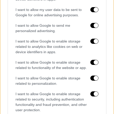
Ο
Μάικ Πομπέο
δήλωσε ότι η Ουάσινγκτον
I want to allow my user data to be sent to
εκτιμά, με βάση τις πληροφορίες των
Google for online advertising purposes.
μυστικών υπηρεσιών, τους τύπους των
όπλων που χρησιμοποιήθηκαν και την
I want to allow Google to send me
προηγμένη μέθοδος των επιθέσεων, ότι η
personalized advertising.
Τεχεράνη ευθύνεται για τις επιθέσεις
I want to allow Google to enable storage
εναντίον δύο δεξαμενόπλοιων στον Κόλπο
related to analytics like cookies on web or
του Ομάν.
device identifiers in apps.
I want to allow Google to enable storage
Ο Αμερικανός υπουργός
related to functionality of the website or app.
Εξωτερικών υποστήριξε ότι η Τεχεράνη
εργάζεται για να διαταρράξει τη μεταφορά
I want to allow Google to enable storage
πετρελαίου μέσα από τα Στενά της Χορμούζ.
related to personalization.
Οι απρόκλητες επιθέσεις είναι μέρος μιας
I want to allow Google to enable storage
εκστρατείας της Ισλαμικής Δημοκρατίας για
related to security, including authentication
κλιμάκωση των εντάσεων, σημείωσε.
functionality and fraud prevention, and other
user protection.