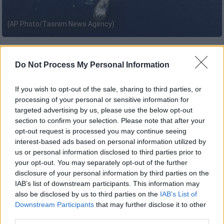
(AP Photo/Tasnim News Agency)
Προσθέστε το ΕΘΝΟΣ στη Google
Do Not Process My Personal Information
Αμερικανός αξιωματούχος γνωστοποίησε
If you wish to opt-out of the sale, sharing to third parties, or
ότι το πλήρωμα του
ενός από τα δύο
processing of your personal or sensitive information for
δεξαμενόπλοια
που δέχτηκαν επίθεση στον
targeted advertising by us, please use the below opt-out
section to confirm your selection. Please note that after your
Κόλπο του Ομάν
το εγκατέλειψε όταν
opt-out request is processed you may continue seeing
εντόπισε έναν μηχανισμό, που δεν είχε
interest-based ads based on personal information utilized by
εκραγεί, προσκολημμένο στα πλευρά
us or personal information disclosed to third parties prior to
του.Σύμφωνα με την πηγή αυτή, που μίλησε
your opt-out. You may separately opt-out of the further
disclosure of your personal information by third parties on the
στο πρακτορείο Reuters ζητώντας να μην
IAB’s list of downstream participants. This information may
κατονομαστεί, ο μηχανισμός πιστεύεται ότι
also be disclosed by us to third parties on the
IAB’s List of
ήταν μια μαγνητική νάρκη.
Downstream Participants
that may further disclose it to other
third parties.
Εάν επιβεβαιωθεί η πληροφορία αυτή, τότε η