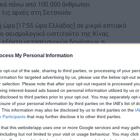
ικά πάνω από 100.000 άνθρωποι
 τις αρχές στη Σετσουάν.
κή ώρα [17:55 ώρα Ελλάδας] σε μικρό εστιακό
ο σεισμολογικό ινστιτούτο της Κίνας.
 εξήντα μετασεισμικών δονήσεων, η
θους 5,1 βαθμών.
ocess My Personal Information
to opt-out of the sale, sharing to third parties, or processing of your per
formation for targeted advertising by us, please use the below opt-out s
r selection. Please note that after your opt-out request is processed y
eing interest-based ads based on personal information utilized by us or
disclosed to third parties prior to your opt-out. You may separately opt-
losure of your personal information by third parties on the IAB’s list of
. This information may also be disclosed by us to third parties on the
IA
Participants
that may further disclose it to other third parties.
 that this website/app uses one or more Google services and may gath
video
including but not limited to your visit or usage behaviour. You may click 