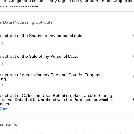
 to Google and its third-party tags to use your data for below specifi
ogle consent section.
l Data Processing Opt Outs
o opt-out of the Sharing of my personal data.
In
o opt-out of the Sale of my Personal Data.
 για ισχυρούς σεισμούς που είναι
In
ς 10 δευτερόλεπτα πριν γίνει η δόνηση,
ακτορείο, ακόμη και μια προειδοποίηση
to opt-out of processing my Personal Data for Targeted
ing.
ωθεί ο σεισμός μπορεί να μειώσει κατά 14%
In
ν.
o opt-out of Collection, Use, Retention, Sale, and/or Sharing
ersonal Data that Is Unrelated with the Purposes for which it
τικού σώματος αναπτύχθηκαν επιτόπου και
lected.
Out
έστειλαν περίπου 5.000 σκηνές και αρκετές
, σύμφωνα με το Νέα Κίνα. Να σημειωθεί
consents
οντά στο επίκεντρο κατέρρευσε, όμως δεν
ύματα. Ρήγματα εμφανίστηκαν σε πολλούς