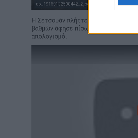
ap_19169132508442_2.jpg
Η Σετσουάν πλήττεται συχνά από σει
βαθμών άφησε πίσω της 87.000 νεκρο
απολογισμό.