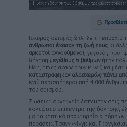
Η ισχυρή δόνηση των 6 βαθμών προκάλεσε σοβαρές 
Προσθέστε
Ισχυρός σεισμός έπληξε τη επαρχία 
άνθρωποι έχασαν τη ζωή τους
κι άλλ
αρκετοί αγνοούμενοι
, γεγονός που π
δόνηση
μεγέθους 6 βαθμών
ήταν πολ
Ηδη, όπως αναφέρουν κινεζικά μέσα 
καταστράφηκαν ολοσχερώς πάνω από
ενώ περισσότεροι από 4.000 άνθρωπο
του σεισμού.
Σωστικά συνεργεία έσπευσαν στις πε
κοντά στο επίκεντρο της δόνησης, έ
με το κρατικό πρακτορείο ειδήσεων 
προάστια Τσανγκνίνγκ και Γκονγκσιά