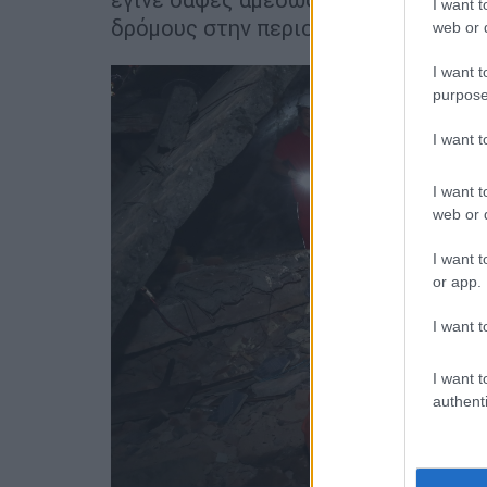
I want t
δρόμους στην περιοχή.
web or d
I want t
purpose
I want 
I want t
web or d
I want t
or app.
I want t
I want t
authenti