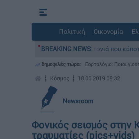
Πολιτική
Οικονομία
Ελ
 μεγάλη φωτιά τη γειτονιά που κάποτε τους έδι
BREAKING NEWS:
δημοφιλές τώρα:
Εορτολόγιο: Ποιοι γιο
┋
Κόσμος
┋
18.06.2019 09:32
Newsroom
Φονικός σεισμός στην Κ
τραυματίες (pics+vids)