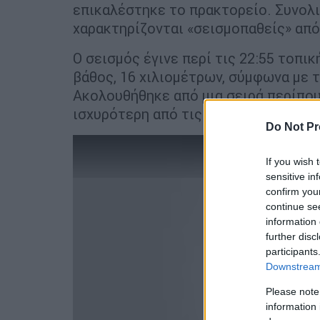
επικαλέστηκε το πρακτορείο. Συνολ
χαρακτηρίζονται «σεισμοπαθείς» από
Ο σεισμός έγινε περί τις 22:55 τοπι
βάθος, 16 χιλιομέτρων, σύμφωνα με τ
Ακολουθήθηκε από μια σειρά περίπου
ισχυρότερη από τις οποίες ήταν μεγέ
Do Not Pr
If you wish 
sensitive in
confirm you
continue se
information 
further disc
participants
Downstream 
Please note
information 