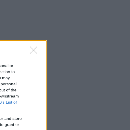
sonal or
ection to
ou may
 personal
out of the
 downstream
B’s List of
er and store
to grant or