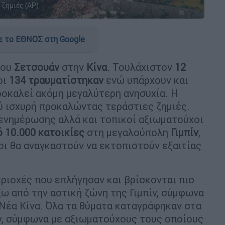
ζημιές (AP)
 το ΕΘΝΟΣ στη Google
του
Σετσουάν
στην
Κίνα
. Τουλάχιστον
12
οι
134 τραυματίστηκαν
ενώ υπάρχουν και
ροκαλεί ακόμη μεγαλύτερη ανησυχία. Η
ύ ισχυρή προκαλώντας τεράστιες ζημιές.
ενημέρωσης αλλά και τοπικοί αξιωματούχοι
 10.000
κατοικίες
στη μεγαλούπολη
Γιμπίν
,
ι θα αναγκαστούν να εκτοπιστούν εξαιτίας
ριοχές που επλήγησαν και βρίσκονται πιο
ξω από την αστική ζώνη της Γιμπίν, σύμφωνα
Νέα Κίνα. Όλα τα θύματα καταγράφηκαν στα
ν, σύμφωνα με αξιωματούχους τους οποίους