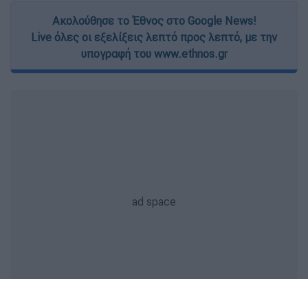
Ακολούθησε το Έθνος στο Google News!
Live όλες οι εξελίξεις λεπτό προς λεπτό, με την
υπογραφή του www.ethnos.gr