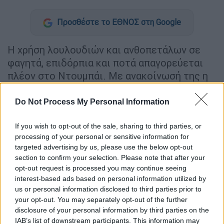
Προσθέστε το ΕΘΝΟΣ στη Google
H χρήση λουλουδιών και ανθοπετάλων σε
φαγητά, επιδόρπια και ποτά απαγορεύεται
πλέον στο Ντουμπάι. Με ανακοίνωσή της η
δημοτική αρχή του Ντουμπάι ενημέρωσε όλα
τα καταστήματα εστίασης για την απόφαση, η
Do Not Process My Personal Information
οποία έχει εκδοθεί από την Εθνική Επιτροπή
για την Ασφάλεια των Τροφίμων, σύμφωνα
If you wish to opt-out of the sale, sharing to third parties, or
processing of your personal or sensitive information for
με δημοσιεύματα αραβικών εφημερίδων.
targeted advertising by us, please use the below opt-out
section to confirm your selection. Please note that after your
Τα τελευταία χρόνια έχει γίνει πολύ
opt-out request is processed you may continue seeing
δημοφιλές και φυσικά φωτογραφικό θέμα
interest-based ads based on personal information utilized by
για το Instagram το σερβίρισμα πιάτων και
us or personal information disclosed to third parties prior to
ποτών στολισμένων με λουλούδια. Τα κέικ
your opt-out. You may separately opt-out of the further
disclosure of your personal information by third parties on the
γάμου που είναι καλυμμένα με πέταλα είναι
IAB’s list of downstream participants. This information may