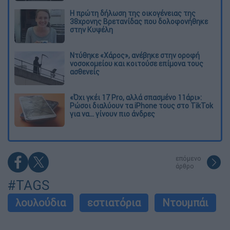
Η πρώτη δήλωση της οικογένειας της
38χρονης Βρετανίδας που δολοφονήθηκε
στην Κυψέλη
Ντύθηκε «Χάρος», ανέβηκε στην οροφή
νοσοκομείου και κοιτούσε επίμονα τους
ασθενείς
«Όχι γκέι 17 Pro, αλλά σπασμένο 11άρι»:
Ρώσοι διαλύουν τα iPhone τους στο TikTok
για να... γίνουν πιο άνδρες
επόμενο
άρθρο
#TAGS
λουλούδια
εστιατόρια
Ντουμπάι