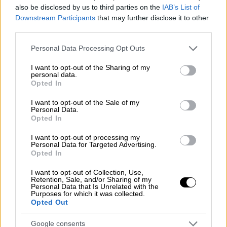
πολύ της μόδας, όπως και τα ποτά με
also be disclosed by us to third parties on the
IAB’s List of
ροδόνερο σερβιρισμένα με αληθινά άνθη, οι
Downstream Participants
that may further disclose it to other
σαλάτες ακόμη και τα παγάκια ή οι γρανίτες
third parties.
με μπουμπούκια.
Please note that this website/app uses one or more Google
Personal Data Processing Opt Outs
services and may gather and store information including but
O λόγος για τον οποίο τέθηκε σε ισχύ η
not limited to your visit or usage behaviour. You may click to
I want to opt-out of the Sharing of my
personal data.
απαγόρευση δεν έχει ανακοινωθεί από τη
grant or deny consent to Google and its third-party tags to
Opted In
δημοτική αρχή του Ντουμπάι. Η Εθνική
use your data for below specified purposes in below Google
consent section.
Επιτροπή για την Ασφάλεια των Τροφίμων,
I want to opt-out of the Sale of my
Personal Data.
ανακοίνωσε ότι απαγόρευσε τη χρήση
Opted In
αληθινών λουλουδιών και τριαντάφυλλων
I want to opt-out of processing my
κάθε είδους σε τρόφιμα και ποτά για να
Personal Data for Targeted Advertising.
Opted In
εξασφαλιστεί η ποιότητα των γευμάτων που
προσφέρονται στο Ντουμπάι.
I want to opt-out of Collection, Use,
Retention, Sale, and/or Sharing of my
Personal Data that Is Unrelated with the
Η «μαγειρική μανία» έχει χαρακτηριστεί
Purposes for which it was collected.
«δυνητικά επικίνδυνη» από τη βρετανική
Opted Out
εταιρεία προώθησης της ασφάλειας των
Google consents