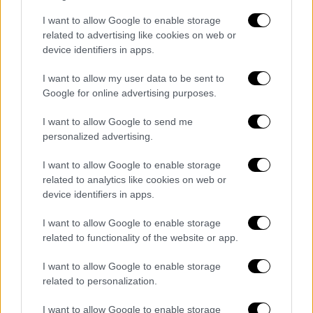
τροφίμων HSF Training Ltd, όταν
χρησιμοποιούνται κοινά φυτά αντί των
I want to allow Google to enable storage
related to advertising like cookies on web or
βρώσιμων επιλογών.
device identifiers in apps.
«Ακόμη και αν τα λουλούδια είναι βρώσιμα,
I want to allow my user data to be sent to
μπορεί να προκαλέσουν ασθένειες εάν δεν
Google for online advertising purposes.
πλυθούν καλά και φέρουν ίχνη χώματος ή
άλλες μολυσματικές ουσίες που βρίσκονται
I want to allow Google to send me
personalized advertising.
σε ένα λουλούδι και μπορεί να περιέχουν
παθογόνα που προκαλούν ασθένειες (όπως
I want to allow Google to enable storage
E.coli, Clostridiums Perfingens και Clostridium
related to analytics like cookies on web or
Botulinum) τα οποία όταν προσλαμβάνει ο
device identifiers in apps.
καταναλωτής νοσεί σοβαρά», αναφέρει.
I want to allow Google to enable storage
related to functionality of the website or app.
Τα βρώσιμα λουλούδια που
χρησιμοποιούνται στη μαγειρική μπορούν να
I want to allow Google to enable storage
καταναλωθούν με ασφάλεια, αλλά για να
related to personalization.
διασφαλιστεί η υγεία των καταναλωτών, τα
I want to allow Google to enable storage